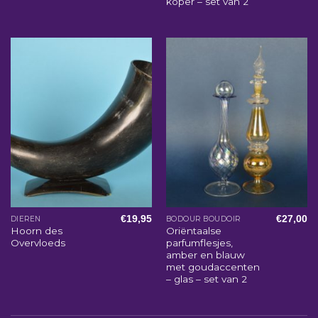
koper – set van 2
€
19,95
€
27,00
DIEREN
BODOUR BOUDOIR
Hoorn des
Oriëntaalse
Overvloeds
parfumflesjes,
amber en blauw
met goudaccenten
– glas – set van 2