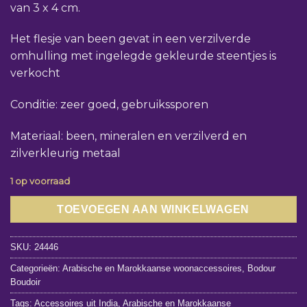
van 3 x 4 cm.
Het flesje van been gevat in een verzilverde
omhulling met ingelegde gekleurde steentjes is
verkocht
Conditie: zeer goed, gebruikssporen
Materiaal: been, mineralen en verzilverd en
zilverkleurig metaal
1 op voorraad
TOEVOEGEN AAN WINKELWAGEN
SKU:
24446
Categorieën:
Arabische en Marokkaanse woonaccessoires
,
Bodour
Boudoir
Tags:
Accessoires uit India
,
Arabische en Marokkaanse