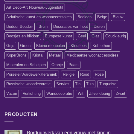
Art Deco-Art Nouveau-Jugendstil
Aziatische kunst en woonaccessoires
Beelden
Beige
Blauw
Bodour Boudoir
Bruin
Decoraties van hout
Dieren
Doosjes en blikken
Europese kunst
Geel
Glas
Goudkleurig
Grijs
Groen
Kleine meubelen
Kleurloos
Koffiethee
KoperBrons
Kristal
Metaal
Mexicaanse woonaccessoires
Mineralen en Schelpen
Oranje
Paars
PorseleinAardewerkKeramiek
Religie
Rood
Roze
Russische woondecoratie
Servies
Tin
Tuin
Turquoise
Vazen
Verlichting
Wanddecoratie
Wit
Zilverkleurig
Zwart
PRODUCTEN
Borduurwerk van een vrouw met kind in