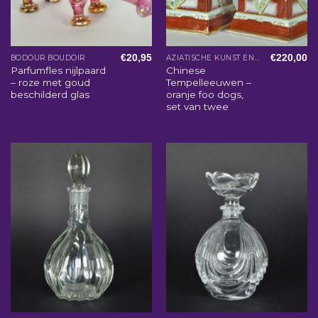
€
20,95
€
220,00
BODOUR BOUDOIR
AZIATISCHE KUNST EN WOONACCESSOIRES
Parfumfles nijlpaard
Chinese
– roze met goud
Tempelleeuwen –
beschilderd glas
oranje foo dogs,
set van twee