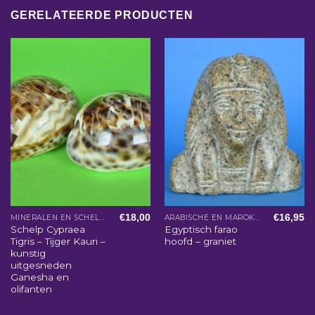
GERELATEERDE PRODUCTEN
€
18,00
€
16,95
MINERALEN EN SCHELPEN
ARABISCHE EN MAROKKAANSE WOONACCESSOIRES
Schelp Cypraea
Egyptisch farao
Tigris – Tijger Kauri –
hoofd – graniet
kunstig
uitgesneden
Ganesha en
olifanten