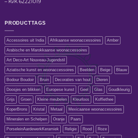
–
KvK 62221019
PRODUCTTAGS
Accessoires uit India
Afrikaanse woonaccessoires
Amber
Arabische en Marokkaanse woonaccessoires
Art Deco-Art Nouveau-Jugendstil
Aziatische kunst en woonaccessoires
Beelden
Beige
Blauw
Bodour Boudoir
Bruin
Decoraties van hout
Dieren
Doosjes en blikken
Europese kunst
Geel
Glas
Goudkleurig
Grijs
Groen
Kleine meubelen
Kleurloos
Koffiethee
KoperBrons
Kristal
Metaal
Mexicaanse woonaccessoires
Mineralen en Schelpen
Oranje
Paars
PorseleinAardewerkKeramiek
Religie
Rood
Roze