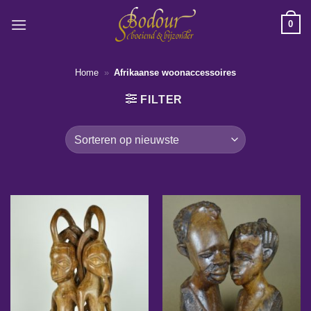
Ga
0
naar
inhoud
Home
»
Afrikaanse woonaccessoires
FILTER