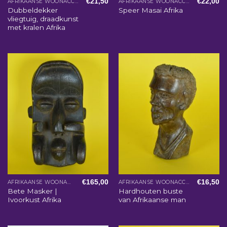
€
21,50
€
22,00
AFRIKAANSE WOONACCESSOIRES
AFRIKAANSE WOONACCESSOIRES
Dubbeldekker
Speer Masai Afrika
vliegtuig, draadkunst
met kralen Afrika
€
165,00
€
16,50
AFRIKAANSE WOONACCESSOIRES
AFRIKAANSE WOONACCESSOIRES
Bete Masker |
Hardhouten buste
Ivoorkust Afrika
van Afrikaanse man