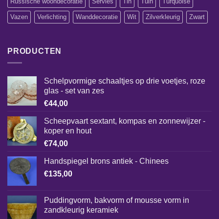
Russische woondecoratie
Servies
Tin
Tuin
Turquoise
Vazen
Verlichting
Wanddecoratie
Wit
Zilverkleurig
Zwart
PRODUCTEN
Schelpvormige schaaltjes op drie voetjes, roze
glas - set van zes
€
44,00
Scheepvaart sextant, kompas en zonnewijzer -
koper en hout
€
74,00
Handspiegel brons antiek - Chinees
€
135,00
Puddingvorm, bakvorm of mousse vorm in
zandkleurig keramiek