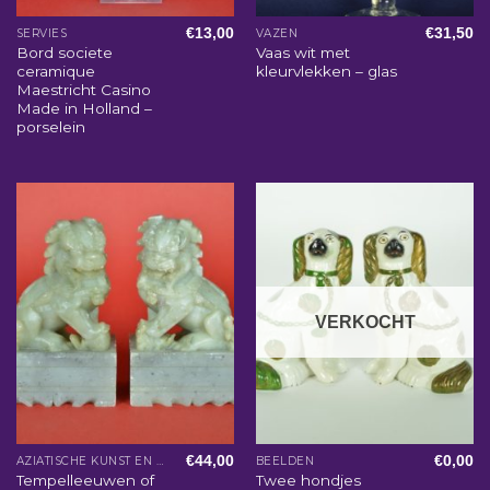
€
13,00
€
31,50
SERVIES
VAZEN
Bord societe
Vaas wit met
ceramique
kleurvlekken – glas
Maestricht Casino
Made in Holland –
porselein
VERKOCHT
€
44,00
€
0,00
AZIATISCHE KUNST EN WOONACCESSOIRES
BEELDEN
Tempelleeuwen of
Twee hondjes