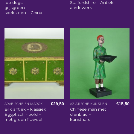
foo dogs –
Staffordshire – Antiek
grijsgroen
aardewerk
speksteen – China
€
29,50
€
15,50
ARABISCHE EN MAROKKAANSE WOONACCESSOIRES
AZIATISCHE KUNST EN WOONACCESSOIRES
Blik antiek – klassiek
Chinese man met
Egyptisch hoofd –
dienblad –
met groen fluweel
kunsthars