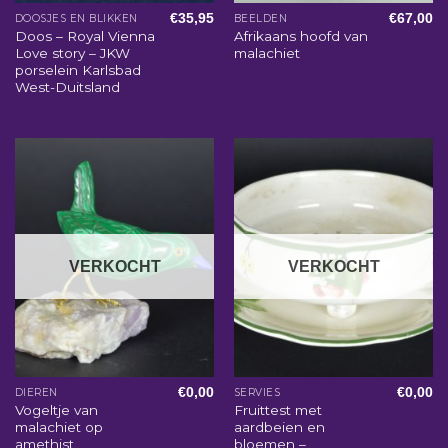
€
35,95
€
67,00
DOOSJES EN BLIKKEN
BEELDEN
Doos – Royal Vienna
Afrikaans hoofd van
Love story – JKW
malachiet
porselein Karlsbad
West-Duitsland
VERKOCHT
VERKOCHT
€
0,00
€
0,00
DIEREN
SERVIES
Vogeltje van
Fruittest met
malachiet op
aardbeien en
amethist
bloemen –