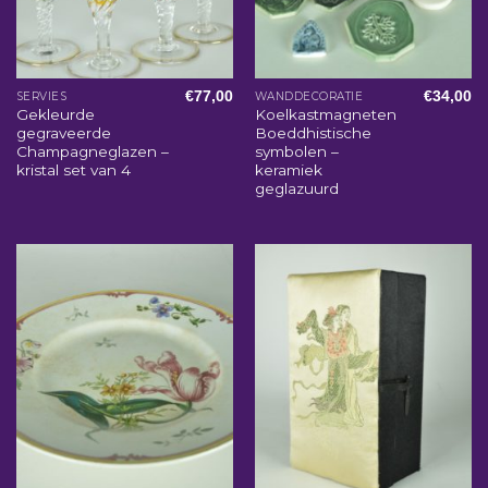
€
77,00
€
34,00
SERVIES
WANDDECORATIE
Gekleurde
Koelkastmagneten
gegraveerde
Boeddhistische
Champagneglazen –
symbolen –
kristal set van 4
keramiek
geglazuurd