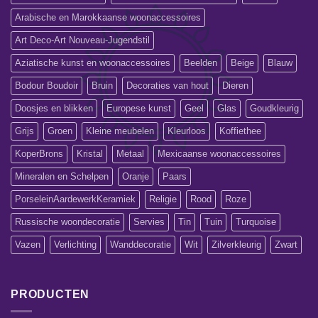
Arabische en Marokkaanse woonaccessoires
Art Deco-Art Nouveau-Jugendstil
Aziatische kunst en woonaccessoires
Beelden
Beige
Blauw
Bodour Boudoir
Bruin
Decoraties van hout
Dieren
Doosjes en blikken
Europese kunst
Geel
Glas
Goudkleurig
Grijs
Groen
Kleine meubelen
Kleurloos
Koffiethee
KoperBrons
Kristal
Metaal
Mexicaanse woonaccessoires
Mineralen en Schelpen
Oranje
Paars
PorseleinAardewerkKeramiek
Religie
Rood
Roze
Russische woondecoratie
Servies
Tin
Tuin
Turquoise
Vazen
Verlichting
Wanddecoratie
Wit
Zilverkleurig
Zwart
PRODUCTEN