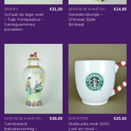
€
31,50
€
14,95
SERVIES
AZIATISCHE KUNST EN WOONACCESSOIRES
Schaal op lage voet
Sieradendoosje –
– Tulp Pompadour –
Chinese Zijde
Sarreguemines
Brokaat
porselein
€
38,00
€
25,00
AZIATISCHE KUNST EN WOONACCESSOIRES
KOFFIETHEE
Gemberpot
Starbucks mok 2010
balustervormig –
| wit en rood –