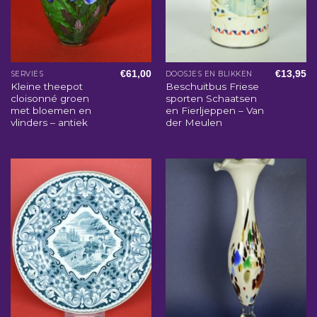
€
61,00
€
13,95
SERVIES
DOOSJES EN BLIKKEN
Kleine theepot
Beschuitbus Friese
cloisonné groen
sporten Schaatsen
met bloemen en
en Fierljeppen – Van
vlinders – antiek
der Meulen