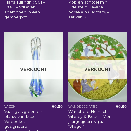
Frans Tullingh (1901 –
Kop en schotel mini
1984) – Stilleven
Edelstein Bavaria
anemonen in een
porselein Germany –
gemberpot
set van 2
VERKOCHT
VERKOCHT
€
0,00
€
0,00
VAZEN
WANDDECORATIE
Vaas glas groen en
Wandbord Heinrich
blauw van Max
Villeroy & Boch – Vier
Verboeket
jaargetijden Najaar
gesigneerd –
‘Vlieger’