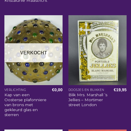
Kristalunie Maastricht
VERKOCHT
€
0,00
€
19,95
VERLICHTING
DOOSJES EN BLIKKEN
Kap van een
Blik Mrs. Marshall ’s
Oosterse plafonniere
Jellies – Mortimer
van brons met
street London
gekleurd glas en
sterren