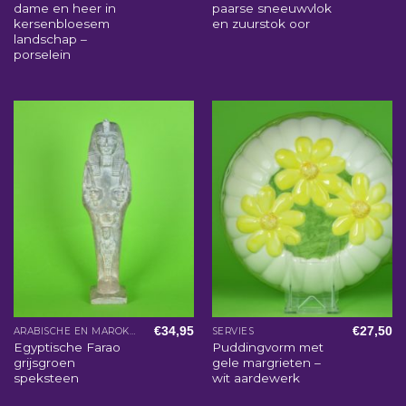
dame en heer in
paarse sneeuwvlok
kersenbloesem
en zuurstok oor
landschap –
porselein
€
34,95
€
27,50
ARABISCHE EN MAROKKAANSE WOONACCESSOIRES
SERVIES
Egyptische Farao
Puddingvorm met
grijsgroen
gele margrieten –
speksteen
wit aardewerk