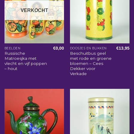
VERKOCHT
€
0,00
€
13,95
BEELDEN
DOOSJES EN BLIKKEN
Russische
Beschuitbus geel
Matroesjka met
met rode en groene
vlecht en vijf poppen
bloemen – Cees
– hout
Dekker voor
Verkade