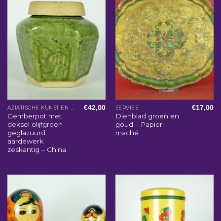
€
42,00
€
17,00
AZIATISCHE KUNST EN WOONACCESSOIRES
SERVIES
Gemberpot met
Dienblad groen en
deksel olijfgroen
goud – Papier-
geglazuurd
maché
aardewerk
zeskantig – China