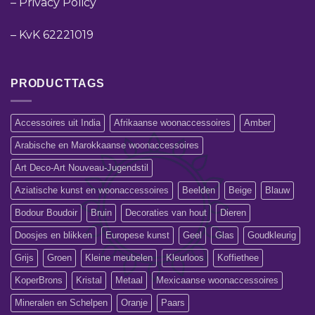
–
Privacy Policy
–
KvK 62221019
PRODUCTTAGS
Accessoires uit India
Afrikaanse woonaccessoires
Amber
Arabische en Marokkaanse woonaccessoires
Art Deco-Art Nouveau-Jugendstil
Aziatische kunst en woonaccessoires
Beelden
Beige
Blauw
Bodour Boudoir
Bruin
Decoraties van hout
Dieren
Doosjes en blikken
Europese kunst
Geel
Glas
Goudkleurig
Grijs
Groen
Kleine meubelen
Kleurloos
Koffiethee
KoperBrons
Kristal
Metaal
Mexicaanse woonaccessoires
Mineralen en Schelpen
Oranje
Paars