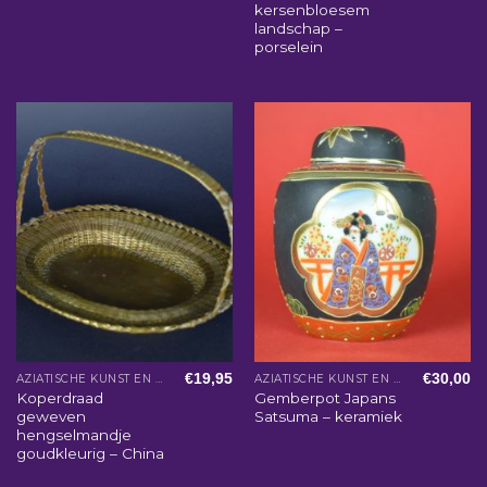
kersenbloesem
landschap –
porselein
€
19,95
€
30,00
AZIATISCHE KUNST EN WOONACCESSOIRES
AZIATISCHE KUNST EN WOONACCESSOIRES
Koperdraad
Gemberpot Japans
geweven
Satsuma – keramiek
hengselmandje
goudkleurig – China