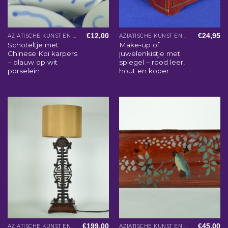
€
12,00
€
24,95
AZIATISCHE KUNST EN WOONACCESSOIRES
AZIATISCHE KUNST EN WOONACCESSOIRES
Schoteltje met
Make-up of
Chinese Koi karpers
juwelenkistje met
– blauw op wit
spiegel – rood leer,
porselein
hout en koper
€
199,00
€
45,00
AZIATISCHE KUNST EN WOONACCESSOIRES
AZIATISCHE KUNST EN WOONACCESSOIRES