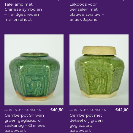
Tafellamp met
Lakdoos voor
Chinese symbolen
penselen met
– handgesneden
blauwe zwaluw –
mahoniehout
antiek Japans
€
40,50
€
42,00
AZIATISCHE KUNST EN WOONACCESSOIRES
AZIATISCHE KUNST EN WOONACCESSOIRES
Gemberpot Shiwan
Gemberpot met
groen geglazuurd
deksel olijfgroen
zeskantig – Chinees
geglazuurd
aardewerk
aardewerk