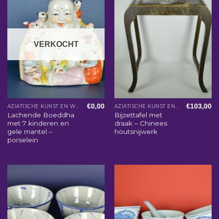
VERKOCHT
€
0,00
€
103,00
AZIATISCHE KUNST EN WOONACCESSOIRES
AZIATISCHE KUNST EN WOONACCESSOIRES
Lachende Boeddha
Bijzettafel met
met 7 kinderen en
draak – Chinees
gele mantel –
houtsnijwerk
porselein