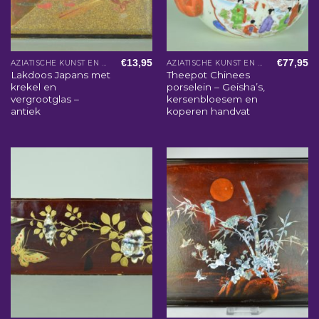
€
13,95
€
77,95
AZIATISCHE KUNST EN WOONACCESSOIRES
AZIATISCHE KUNST EN WOONACCESSOIRES
Lakdoos Japans met
Theepot Chinees
krekel en
porselein – Geisha’s,
vergrootglas –
kersenbloesem en
antiek
koperen handvat