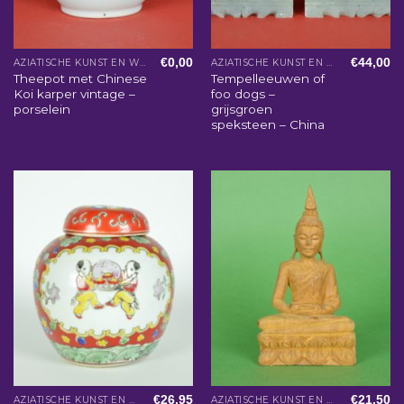
€
0,00
€
44,00
AZIATISCHE KUNST EN WOONACCESSOIRES
AZIATISCHE KUNST EN WOONACCESSOIRES
Theepot met Chinese
Tempelleeuwen of
Koi karper vintage –
foo dogs –
porselein
grijsgroen
speksteen – China
€
26,95
€
21,50
AZIATISCHE KUNST EN WOONACCESSOIRES
AZIATISCHE KUNST EN WOONACCESSOIRES