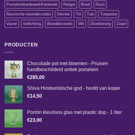
PorseleinAardewerkKeramiek
Religie
Rood
Roze
Russische woondecoratie
Servies
Tin
Tuin
Turquoise
Vazen
Verlichting
Wanddecoratie
Wit
Zilverkleurig
Zwart
PRODUCTEN
Chocolade pot met bloemen - Pruisen
handbeschilderd antiek porselein
€
285,00
Shiva Hindoeïstische god - hoofd van koper
€
14,50
Porrón kleurloos glas met plastic dop - 1 liter
€
23,00