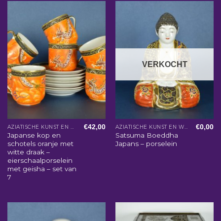
VERKOCHT
€
42,00
€
0,00
AZIATISCHE KUNST EN WOONACCESSOIRES
AZIATISCHE KUNST EN WOONACCESSOIRES
Japanse kop en
Satsuma Boeddha
schotels oranje met
Japans – porselein
witte draak –
eierschaalporselein
met geisha – set van
7