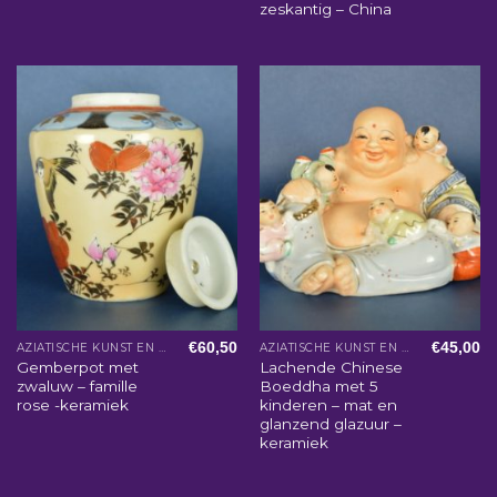
zeskantig – China
€
60,50
€
45,00
AZIATISCHE KUNST EN WOONACCESSOIRES
AZIATISCHE KUNST EN WOONACCESSOIRES
Gemberpot met
Lachende Chinese
zwaluw – famille
Boeddha met 5
rose -keramiek
kinderen – mat en
glanzend glazuur –
keramiek