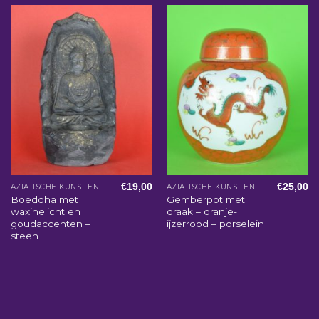
€
19,00
€
25,00
AZIATISCHE KUNST EN WOONACCESSOIRES
AZIATISCHE KUNST EN WOONACCESSOIRES
Boeddha met
Gemberpot met
waxinelicht en
draak – oranje-
goudaccenten –
ijzerrood – porselein
steen