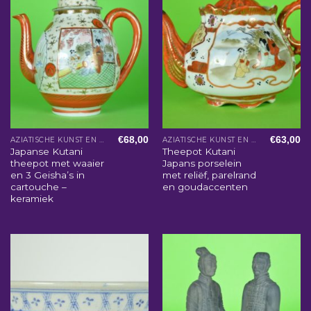
€
68,00
€
63,00
AZIATISCHE KUNST EN WOONACCESSOIRES
AZIATISCHE KUNST EN WOONACCESSOIRES
Japanse Kutani
Theepot Kutani
theepot met waaier
Japans porselein
en 3 Geisha’s in
met reliëf, parelrand
cartouche –
en goudaccenten
keramiek