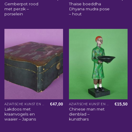
Gemberpot rood
Thaise boeddha
met perzik –
Dhyana mudra pose
porselein
– hout
€
47,00
€
15,50
AZIATISCHE KUNST EN WOONACCESSOIRES
AZIATISCHE KUNST EN WOONACCESSOIRES
Lakdoos met
Chinese man met
kraanvogels en
dienblad –
waaier – Japans
kunsthars