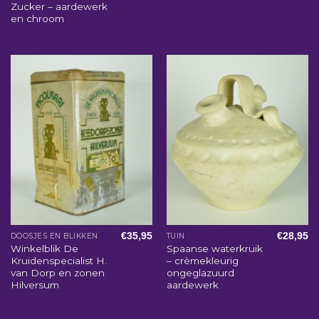
Zucker – aardewerk
en chroom
€
35,95
€
28,95
DOOSJES EN BLIKKEN
TUIN
Winkelblik De
Spaanse waterkruik
Kruidenspecialist H.
– crèmekleurig
van Dorp en zonen
ongeglazuurd
Hilversum
aardewerk