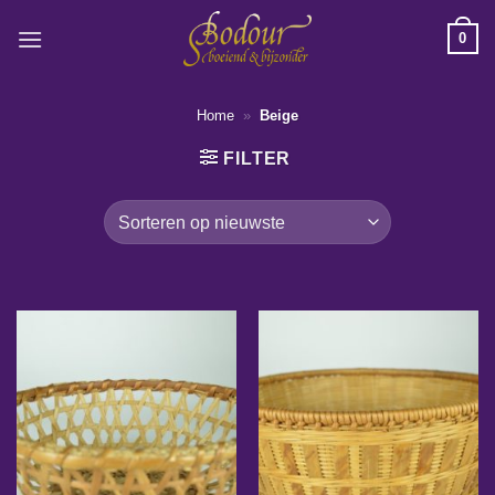
Ga
0
naar
inhoud
Home
»
Beige
FILTER