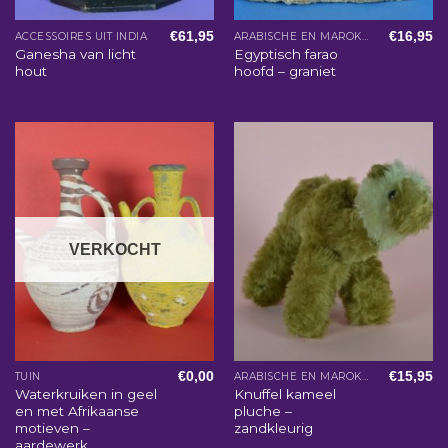
€
61,95
€
16,95
ACCESSOIRES UIT INDIA
ARABISCHE EN MAROKKAANSE WOONACCESSOIRES
Ganesha van licht
Egyptisch farao
hout
hoofd – graniet
VERKOCHT
€
0,00
€
15,95
TUIN
ARABISCHE EN MAROKKAANSE WOONACCESSOIRES
Waterkruiken in geel
Knuffel kameel
en met Afrikaanse
pluche –
motieven –
zandkleurig
aardewerk