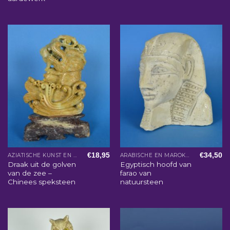
€
18,95
€
34,50
AZIATISCHE KUNST EN WOONACCESSOIRES
ARABISCHE EN MAROKKAANSE WOONACCESSOIRES
Draak uit de golven
Egyptisch hoofd van
van de zee –
farao van
Chinees speksteen
natuursteen