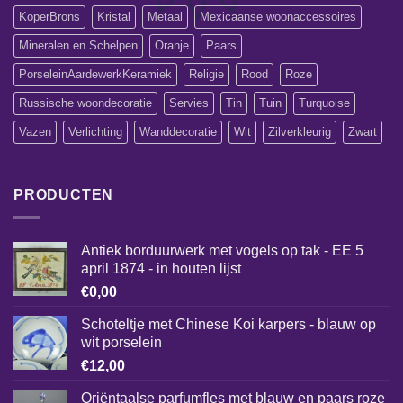
KoperBrons
Kristal
Metaal
Mexicaanse woonaccessoires
Mineralen en Schelpen
Oranje
Paars
PorseleinAardewerkKeramiek
Religie
Rood
Roze
Russische woondecoratie
Servies
Tin
Tuin
Turquoise
Vazen
Verlichting
Wanddecoratie
Wit
Zilverkleurig
Zwart
PRODUCTEN
Antiek borduurwerk met vogels op tak - EE 5
april 1874 - in houten lijst
€
0,00
Schoteltje met Chinese Koi karpers - blauw op
wit porselein
€
12,00
Oriëntaalse parfumfles met blauw en paars roze