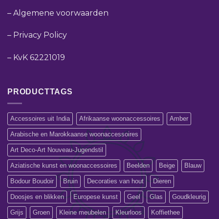
–
Algemene voorwaarden
–
Privacy Policy
–
KvK 62221019
PRODUCTTAGS
Accessoires uit India
Afrikaanse woonaccessoires
Amber
Arabische en Marokkaanse woonaccessoires
Art Deco-Art Nouveau-Jugendstil
Aziatische kunst en woonaccessoires
Beelden
Beige
Blauw
Bodour Boudoir
Bruin
Decoraties van hout
Dieren
Doosjes en blikken
Europese kunst
Geel
Glas
Goudkleurig
Grijs
Groen
Kleine meubelen
Kleurloos
Koffiethee