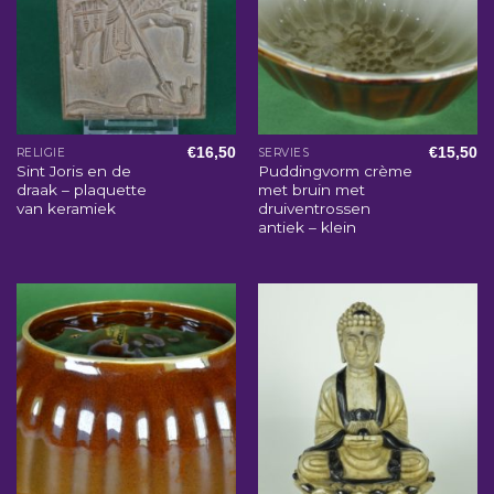
€
16,50
€
15,50
RELIGIE
SERVIES
Sint Joris en de
Puddingvorm crème
draak – plaquette
met bruin met
van keramiek
druiventrossen
antiek – klein