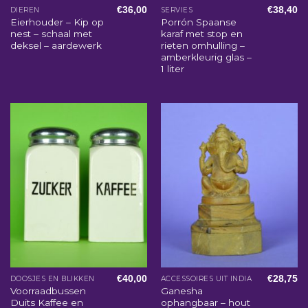
€
36,00
€
38,40
DIEREN
SERVIES
Eierhouder – Kip op
Porrón Spaanse
nest – schaal met
karaf met stop en
deksel – aardewerk
rieten omhulling –
amberkleurig glas –
1 liter
€
40,00
€
28,75
DOOSJES EN BLIKKEN
ACCESSOIRES UIT INDIA
Voorraadbussen
Ganesha
Duits Kaffee en
ophangbaar – hout