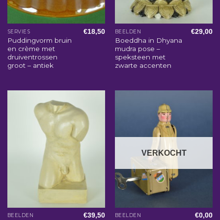
€
18,50
€
29,00
SERVIES
BEELDEN
Puddingvorm bruin
Boeddha in Dhyana
en crème met
mudra pose –
druiventrossen
speksteen met
groot – antiek
zwarte accenten
VERKOCHT
€
39,50
€
0,00
BEELDEN
BEELDEN