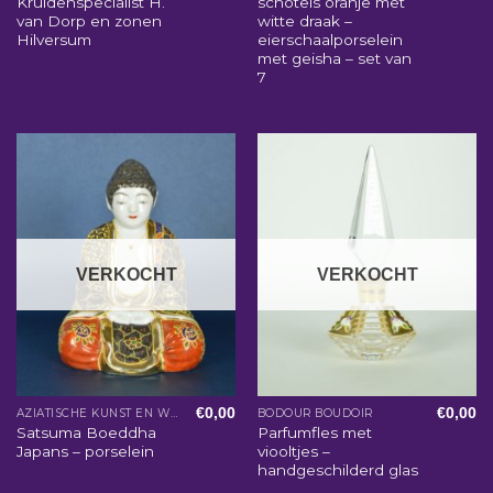
Kruidenspecialist H.
schotels oranje met
van Dorp en zonen
witte draak –
Hilversum
eierschaalporselein
met geisha – set van
7
VERKOCHT
VERKOCHT
€
0,00
€
0,00
AZIATISCHE KUNST EN WOONACCESSOIRES
BODOUR BOUDOIR
Satsuma Boeddha
Parfumfles met
Japans – porselein
viooltjes –
handgeschilderd glas