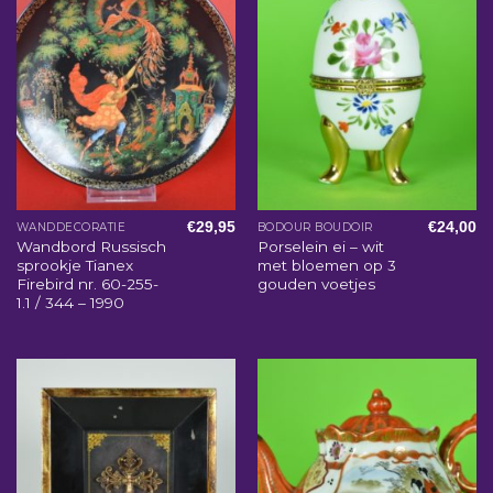
€
29,95
€
24,00
WANDDECORATIE
BODOUR BOUDOIR
Wandbord Russisch
Porselein ei – wit
sprookje Tianex
met bloemen op 3
Firebird nr. 60-255-
gouden voetjes
1.1 / 344 – 1990