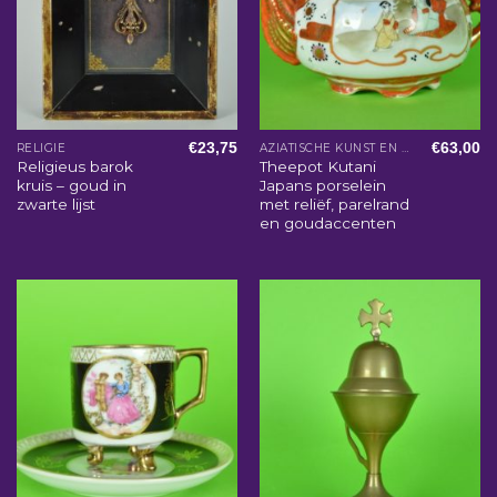
€
23,75
€
63,00
RELIGIE
AZIATISCHE KUNST EN WOONACCESSOIRES
Religieus barok
Theepot Kutani
kruis – goud in
Japans porselein
zwarte lijst
met reliëf, parelrand
en goudaccenten