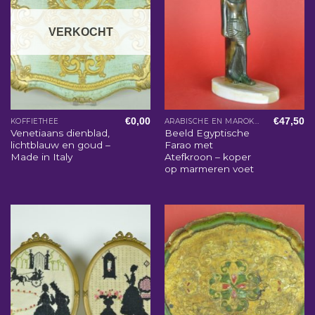
VERKOCHT
€
0,00
€
47,50
KOFFIETHEE
ARABISCHE EN MAROKKAANSE WOONACCESSOIRES
Venetiaans dienblad,
Beeld Egyptische
lichtblauw en goud –
Farao met
Made in Italy
Atefkroon – koper
op marmeren voet