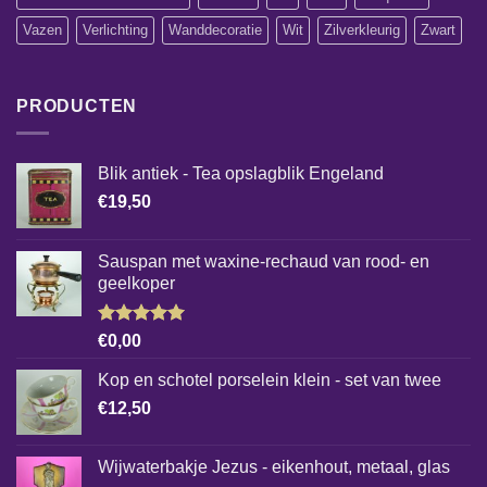
Vazen
Verlichting
Wanddecoratie
Wit
Zilverkleurig
Zwart
PRODUCTEN
Blik antiek - Tea opslagblik Engeland
€
19,50
Sauspan met waxine-rechaud van rood- en
geelkoper
Gewaardeerd
€
0,00
5.00
uit 5
Kop en schotel porselein klein - set van twee
€
12,50
Wijwaterbakje Jezus - eikenhout, metaal, glas