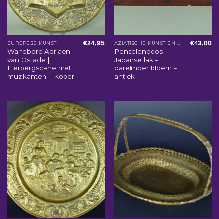
€
24,95
€
43,00
EUROPESE KUNST
AZIATISCHE KUNST EN WOONACCESSOIRES
Wandbord Adriaen
Penselendoos
van Ostade |
Japanse lak –
Herbergscene met
parelmoer bloem –
muzikanten – Koper
antiek