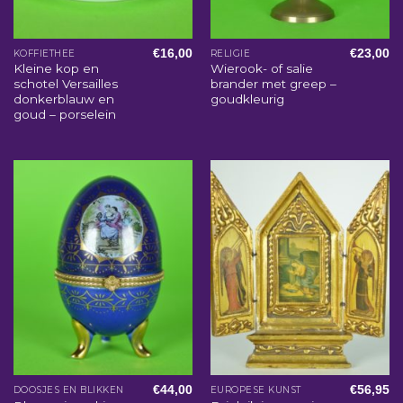
€
16,00
€
23,00
KOFFIETHEE
RELIGIE
Kleine kop en
Wierook- of salie
schotel Versailles
brander met greep –
donkerblauw en
goudkleurig
goud – porselein
€
44,00
€
56,95
DOOSJES EN BLIKKEN
EUROPESE KUNST