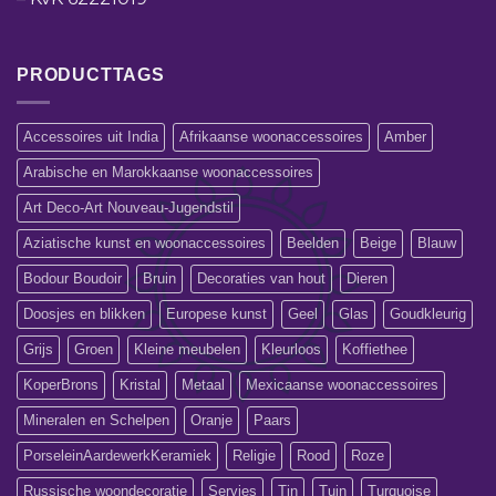
PRODUCTTAGS
Accessoires uit India
Afrikaanse woonaccessoires
Amber
Arabische en Marokkaanse woonaccessoires
Art Deco-Art Nouveau-Jugendstil
Aziatische kunst en woonaccessoires
Beelden
Beige
Blauw
Bodour Boudoir
Bruin
Decoraties van hout
Dieren
Doosjes en blikken
Europese kunst
Geel
Glas
Goudkleurig
Grijs
Groen
Kleine meubelen
Kleurloos
Koffiethee
KoperBrons
Kristal
Metaal
Mexicaanse woonaccessoires
Mineralen en Schelpen
Oranje
Paars
PorseleinAardewerkKeramiek
Religie
Rood
Roze
Russische woondecoratie
Servies
Tin
Tuin
Turquoise