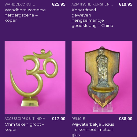
€
25,95
€
19,95
WANDDECORATIE
AZIATISCHE KUNST EN WOONACCESSOIRES
Wandbord zomerse
Koperdraad
herbergscene –
geweven
koper
hengselmandje
goudkleurig – China
€
17,00
€
36,00
ACCESSOIRES UIT INDIA
RELIGIE
Ohm teken groot –
Wijwaterbakje Jezus
koper
– eikenhout, metaal,
glas