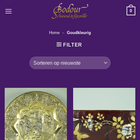
Ga
0
naar
inhoud
Home
»
Goudkleurig
FILTER