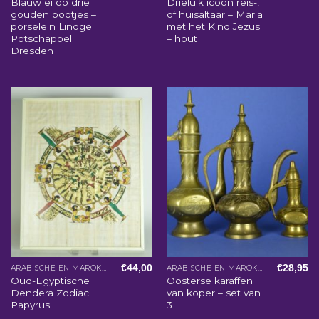
Blauw ei op drie
Drieluik icoon reis-,
gouden pootjes –
of huisaltaar – Maria
porselein Linoge
met het Kind Jezus
Potschappel
– hout
Dresden
€
44,00
€
28,95
ARABISCHE EN MAROKKAANSE WOONACCESSOIRES
ARABISCHE EN MAROKKAANSE WOONACCESSOIRES
Oud-Egyptische
Oosterse karaffen
Dendera Zodiac
van koper – set van
Papyrus
3