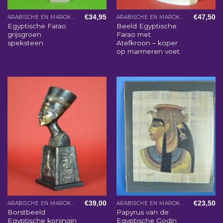
€
34,95
€
47,50
ARABISCHE EN MAROKKAANSE WOONACCESSOIRES
ARABISCHE EN MAROKKAANSE WOONACCESSOIRES
Egyptische Farao
Beeld Egyptische
grijsgroen
Farao met
speksteen
Atefkroon – koper
op marmeren voet
€
39,00
€
23,50
ARABISCHE EN MAROKKAANSE WOONACCESSOIRES
ARABISCHE EN MAROKKAANSE WOONACCESSOIRES
Borstbeeld
Papyrus van de
Egyptische koningin
Egyptische Godin