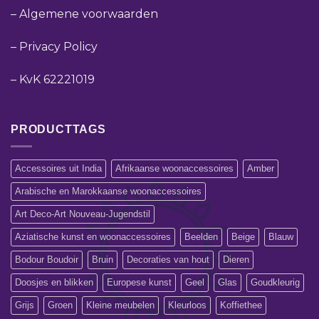
–
Algemene voorwaarden
–
Privacy Policy
–
KvK 62221019
PRODUCTTAGS
Accessoires uit India
Afrikaanse woonaccessoires
Amber
Arabische en Marokkaanse woonaccessoires
Art Deco-Art Nouveau-Jugendstil
Aziatische kunst en woonaccessoires
Beelden
Beige
Blauw
Bodour Boudoir
Bruin
Decoraties van hout
Dieren
Doosjes en blikken
Europese kunst
Geel
Glas
Goudkleurig
Grijs
Groen
Kleine meubelen
Kleurloos
Koffiethee