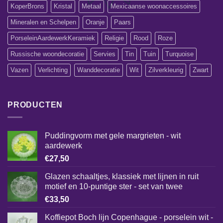
KoperBrons
Kristal
Metaal
Mexicaanse woonaccessoires
Mineralen en Schelpen
Oranje
Paars
PorseleinAardewerkKeramiek
Religie
Rood
Roze
Russische woondecoratie
Servies
Tin
Tuin
Turquoise
Vazen
Verlichting
Wanddecoratie
Wit
Zilverkleurig
Zwart
PRODUCTEN
Puddingvorm met gele margrieten - wit
aardewerk
€
27,50
Glazen schaaltjes, klassiek met lijnen in ruit
motief en 10-puntige ster - set van twee
€
33,50
Koffiepot Boch lijn Copenhague - porselein wit -