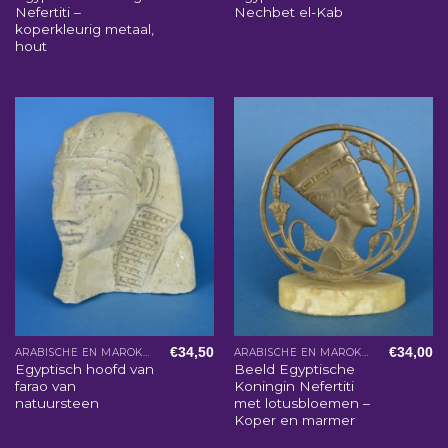
Nefertiti –
Nechbet el-Kab
koperkleurig metaal,
hout
€
34,50
€
34,00
ARABISCHE EN MAROKKAANSE WOONACCESSOIRES
ARABISCHE EN MAROKKAANSE WOONACCESSOIRES
Egyptisch hoofd van
Beeld Egyptische
farao van
Koningin Nefertiti
natuursteen
met lotusbloemen –
Koper en marmer