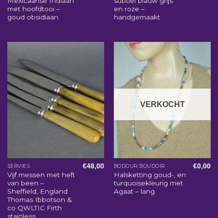
Mexicaanse Indiaan
subtiel blauw grijs
met hoofdtooi –
en roze –
goud obsidiaan
handgemaakt
VERKOCHT
€
48,00
€
0,00
SERVIES
BODOUR BOUDOIR
Vijf messen met heft
Halsketting goud-, en
van been –
turquoisekleurig met
Sheffield, England
Agaat – lang
Thomas Ibbotson &
co QWLTIC Firth
stainless