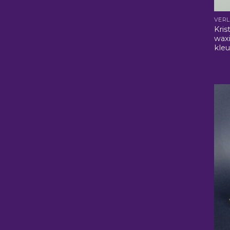
VERL
Kris
waxi
kleu