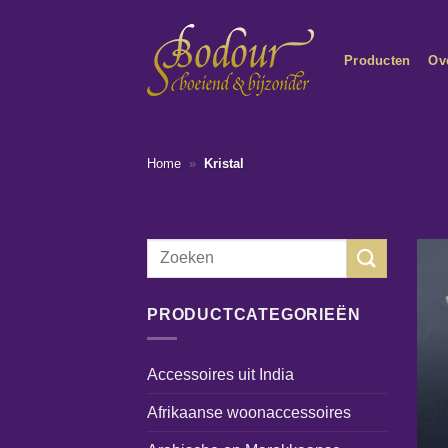
Ga
naar
Producten
Ov
inhoud
Home
»
Kristal
Zoeken
naar:
PRODUCTCATEGORIEËN
Accessoires uit India
Afrikaanse woonaccessoires