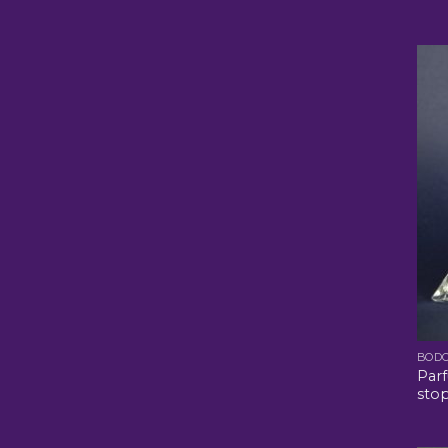
BOD
Par
stop