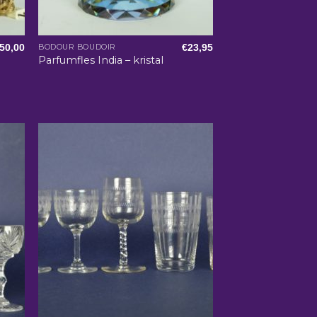
50,00
€
23,95
BODOUR BOUDOIR
Parfumfles India – kristal