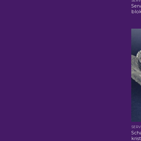
SERV
Serv
blok
SERV
Scha
krist