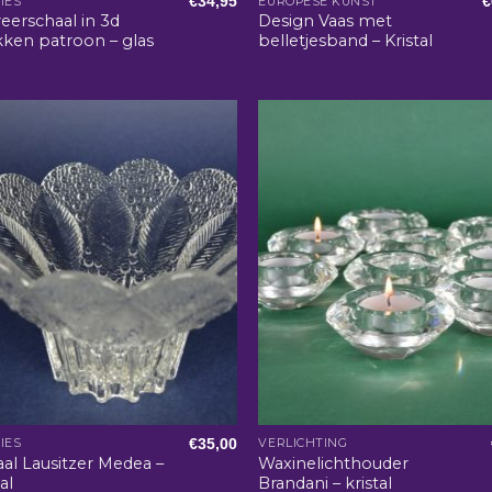
€
34,95
€
IES
EUROPESE KUNST
eerschaal in 3d
Design Vaas met
ken patroon – glas
belletjesband – Kristal
€
35,00
IES
VERLICHTING
al Lausitzer Medea –
Waxinelichthouder
al
Brandani – kristal