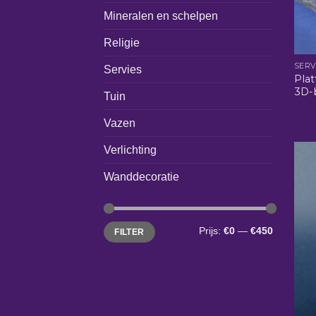
Mineralen en schelpen
Religie
SERV
Servies
Plat
3D-
Tuin
Vazen
Verlichting
Wanddecoratie
Min.
Max.
Prijs:
€0
—
€450
FILTER
prijs
prijs