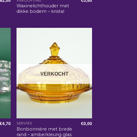
62,00
€
5,80
VERLICHTING
Waxinelichthouder met
dikke bodem – kristal
VERKOCHT
€
4,70
€
0,00
SERVIES
Bonbonnière met brede
rand – amberkleurig glas