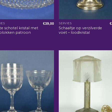
€
39,00
€
IES
SERVIES
te schotel kristal met
Schaaltje op verzilverde
blokken patroon
voet – loodkristal