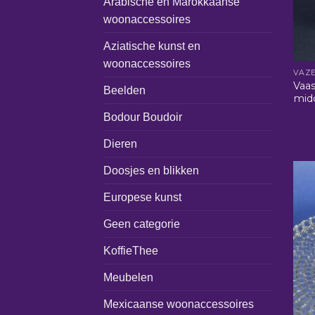
Arabische en Marokkaanse
woonaccessoires
Aziatische kunst en
woonaccessoires
VAZ
Vaas
Beelden
mid
Bodour Boudoir
Dieren
Doosjes en blikken
Europese kunst
Geen categorie
KoffieThee
Meubelen
Mexicaanse woonaccessoires