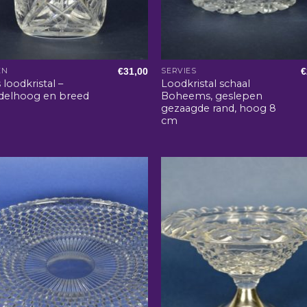
€
31,00
€
EN
SERVIES
 loodkristal –
Loodkristal schaal
delhoog en breed
Boheems, geslepen
gezaagde rand, hoog 8
cm