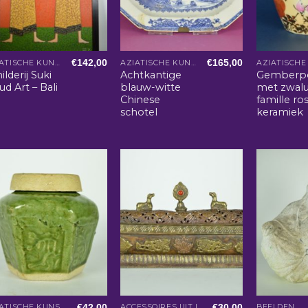
€
142,00
€
165,00
AZIATISCHE KUNST EN WOONACCESSOIRES
AZIATISCHE KUNST EN WOONACCESSOIRES
ilderij Suki
Achtkantige
Gemberp
d Art – Bali
blauw-witte
met zwal
Chinese
famille ros
schotel
keramiek
€
42,00
€
30,00
AZIATISCHE KUNST EN WOONACCESSOIRES
ACCESSOIRES UIT INDIA
BEELDEN