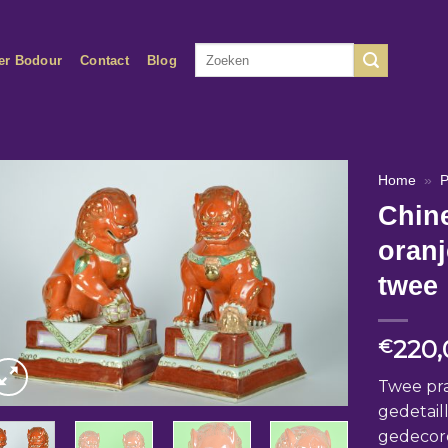
Zoeken
er Bodour
Contact
Blog
naar:
Home
»
P
Chin
oranj
twee
220,
€
Twee pr
gedetail
gedecore