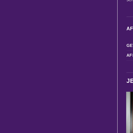
A
GE
AF
J