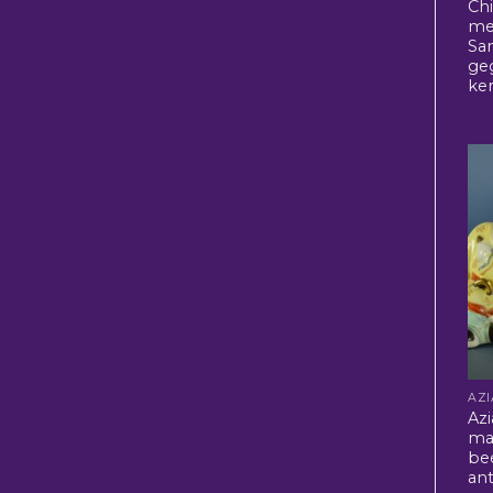
Chi
me
Sa
ge
ke
Azi
ma
be
ant