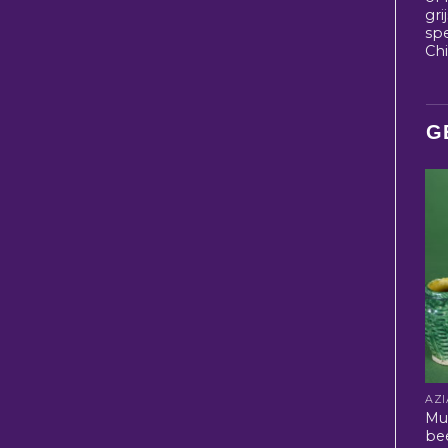
gri
sp
Ch
G
Mu
be