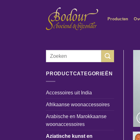
Ga
naar
Producten
Ov
inhoud
Zoeken
naar:
PRODUCTCATEGORIEËN
Accessoires uit India
Afrikaanse woonaccessoires
Arabische en Marokkaanse
woonaccessoires
Aziatische kunst en