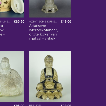
€
60,50
€
49,00
AZIATISCHE KUNST EN WOONACCESSOIRES
AZIATISCHE KUNST EN WOONACCESSOIRES
ot
Aziatische
uw –
wierookbrander,
e -
grote koker van
metaal – antiek
€
95,00
€
29,00
BEELDEN