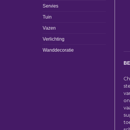
Servies
Tuin
Vazen
Verlichting
Wanddecoratie
BE
Ch
st
va
on
va
su
to
sc