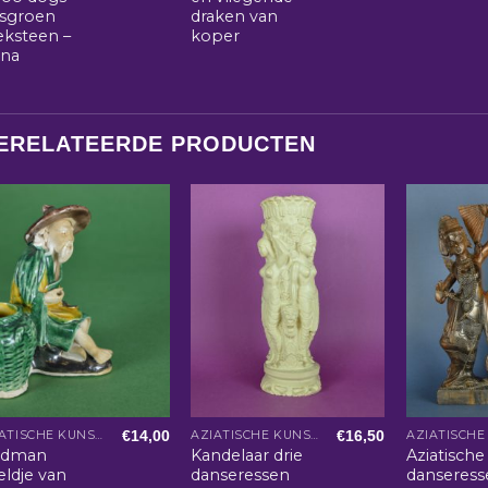
jsgroen
draken van
eksteen –
koper
ina
ERELATEERDE PRODUCTEN
€
14,00
€
16,50
AZIATISCHE KUNST EN WOONACCESSOIRES
AZIATISCHE KUNST EN WOONACCESSOIRES
dman
Kandelaar drie
Aziatische
eldje van
danseressen
danseress