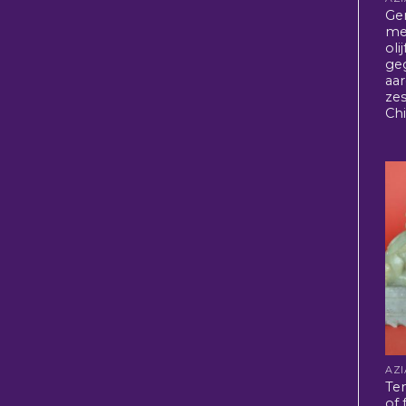
Ge
me
oli
ge
aa
zes
Ch
Te
of 