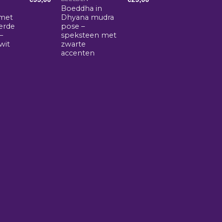
Boeddha in
met
Dhyana mudra
erde
pose –
–
speksteen met
wit
zwarte
accenten