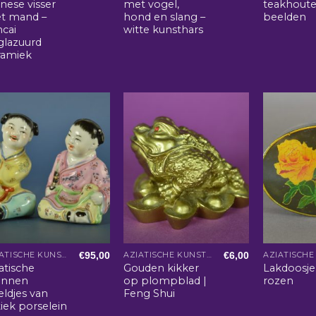
nese visser
met vogel,
teakhout
t mand –
hond en slang –
beelden
ncai
witte kunsthars
glazuurd
ramiek
€
95,00
€
6,00
AZIATISCHE KUNST EN WOONACCESSOIRES
AZIATISCHE KUNST EN WOONACCESSOIRES
atische
Gouden kikker
Lakdoosj
nnen
op plompblad |
rozen
eldjes van
Feng Shui
iek porselein