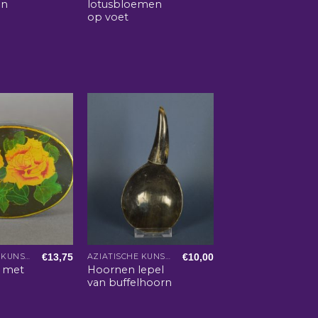
en
lotusbloemen
op voet
€
13,75
€
10,00
AZIATISCHE KUNST EN WOONACCESSOIRES
AZIATISCHE KUNST EN WOONACCESSOIRES
e met
Hoornen lepel
van buffelhoorn