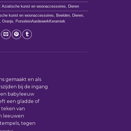
:
Aziatische kunst en woonaccessoires
,
Dieren
ische kunst en woonaccessoires
,
Beelden
,
Dieren
,
,
Oranje
,
PorseleinAardewerkKeramiek
ns gemaakt en als
szijden bij de ingang
 een babyleeuw
ft een gladde of
s teken van
en leeuwen
tempels, tegen
kipedia)