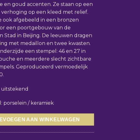
e en goud accenten. Ze staan op een
verhoging op een kleed met relief.
ze ook afgebeeld in een bronzen
oor een poortgebouw van de
 Stad in Beijing. De leeuwen dragen
ing met medaillon en twee kwasten.
nderzijde een stempel: 46 en 27 in
ouche en meerdere slecht zichtbare
empels. Geproduceerd vermoedelijk
0.
: uitstekend
l: porselein / keramiek
EVOEGEN AAN WINKELWAGEN
8