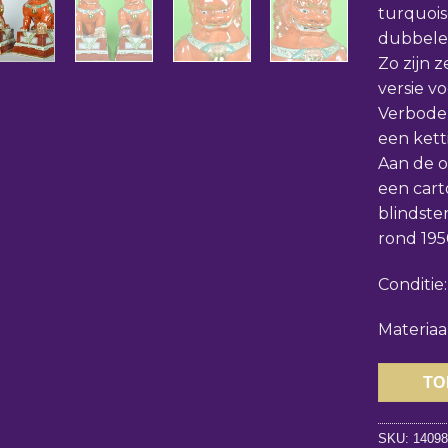
turquois
dubbele 
Zo zijn 
versie v
Verboden
een kett
Aan de o
een cart
blindst
rond 195
Conditie
Materiaa
TO
SKU:
1409