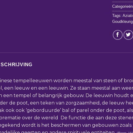
Categorieën
Tags:
Aziat
Goudkleurig
SCHRIJVING
inese tempelleeuwen worden meestal van steen of bro
el, een leeuw en een leeuwin. Ze staan meestal aan weer
n een tempel of belangrijk gebouw. De leeuwin houdt
der de poot, een teken van zorgzaamheid, de leeuw hee
ak ook ook ‘geborduurde’ bal of parel onder de poot, al
prematie over de wereld De functie die aan deze sten
egekend wordt is het beschermen van gebouwen zoals 
hadelijke geesten en andere spirituele entiteiten.
(Bron: Wi