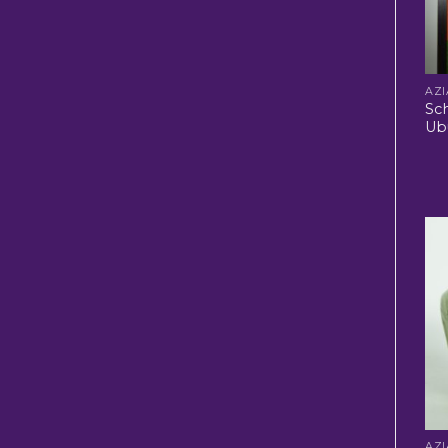
Sch
Ubu