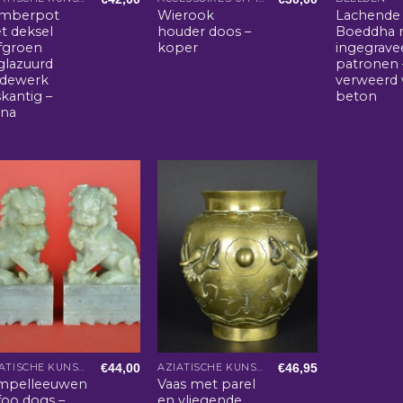
mberpot
Wierook
Lachende
t deksel
houder doos –
Boeddha 
jfgroen
koper
ingegrave
glazuurd
patronen 
rdewerk
verweerd 
kantig –
beton
ina
€
44,00
€
46,95
AZIATISCHE KUNST EN WOONACCESSOIRES
AZIATISCHE KUNST EN WOONACCESSOIRES
mpelleeuwen
Vaas met parel
foo dogs –
en vliegende