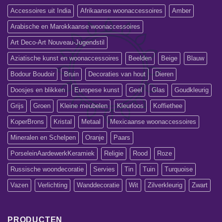
Accessoires uit India
Afrikaanse woonaccessoires
Amber
Arabische en Marokkaanse woonaccessoires
Art Deco-Art Nouveau-Jugendstil
Aziatische kunst en woonaccessoires
Beelden
Beige
Blauw
Bodour Boudoir
Bruin
Decoraties van hout
Dieren
Doosjes en blikken
Europese kunst
Geel
Glas
Goudkleurig
Grijs
Groen
Kleine meubelen
Kleurloos
Koffiethee
KoperBrons
Kristal
Metaal
Mexicaanse woonaccessoires
Mineralen en Schelpen
Oranje
Paars
PorseleinAardewerkKeramiek
Religie
Rood
Roze
Russische woondecoratie
Servies
Tin
Tuin
Turquoise
Vazen
Verlichting
Wanddecoratie
Wit
Zilverkleurig
Zwart
PRODUCTEN