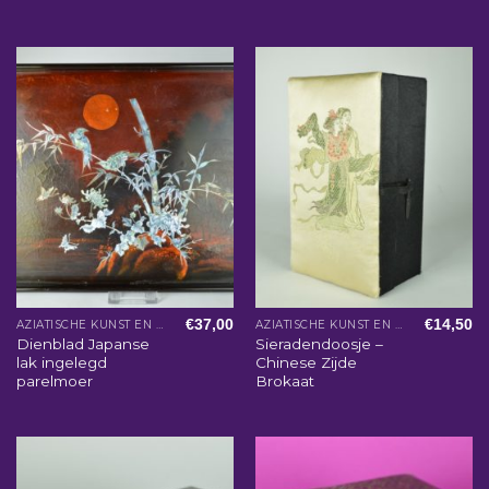
€
37,00
€
14,50
AZIATISCHE KUNST EN WOONACCESSOIRES
AZIATISCHE KUNST EN WOONACCESSOIRES
Dienblad Japanse
Sieradendoosje –
lak ingelegd
Chinese Zijde
parelmoer
Brokaat