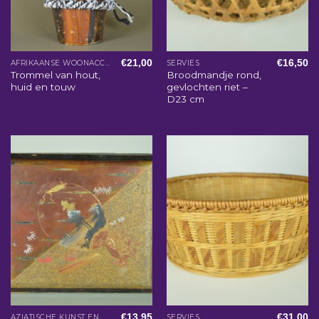
€
21,00
€
16,50
AFRIKAANSE WOONACCESSOIRES
SERVIES
Trommel van hout,
Broodmandje rond,
huid en touw
gevlochten riet –
D23 cm
€
13,95
€
31,00
AZIATISCHE KUNST EN WOONACCESSOIRES
SERVIES