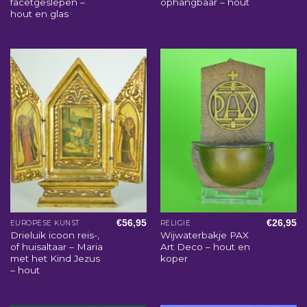
facetgeslepen –
ophangbaar – hout
hout en glas
€
56,95
€
26,95
EUROPESE KUNST
RELIGIE
Drieluik icoon reis-,
Wijwaterbakje PAX
of huisaltaar – Maria
Art Deco – hout en
met het Kind Jezus
koper
– hout