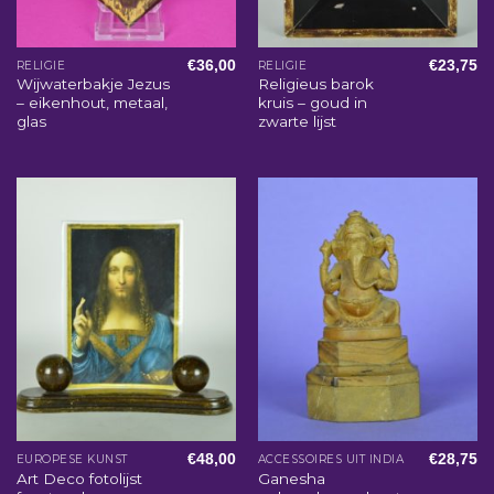
€
36,00
€
23,75
RELIGIE
RELIGIE
Wijwaterbakje Jezus
Religieus barok
– eikenhout, metaal,
kruis – goud in
glas
zwarte lijst
€
48,00
€
28,75
EUROPESE KUNST
ACCESSOIRES UIT INDIA
Art Deco fotolijst
Ganesha