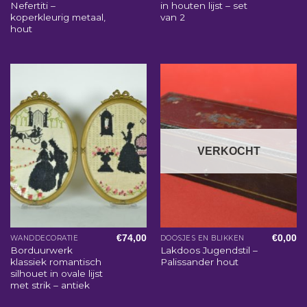
Nefertiti –
in houten lijst – set
koperkleurig metaal,
van 2
hout
VERKOCHT
€
74,00
€
0,00
WANDDECORATIE
DOOSJES EN BLIKKEN
Borduurwerk
Lakdoos Jugendstil –
klassiek romantisch
Palissander hout
silhouet in ovale lijst
met strik – antiek