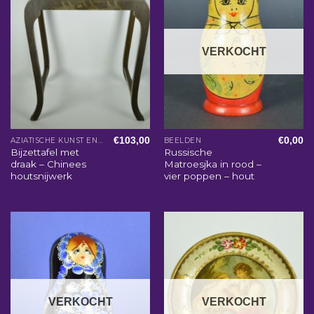
VERKOCHT
€
103,00
€
0,00
AZIATISCHE KUNST EN WOONACCESSOIRES
BEELDEN
Bijzettafel met
Russische
draak – Chinees
Matroesjka in rood –
houtsnijwerk
vier poppen – hout
VERKOCHT
VERKOCHT