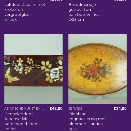
Lakdoos Japans met
Broodmandje
krekel en
gevlochten –
vergrootglas –
bamboe en riet –
antiek
D23 cm
€
43,00
€
14,00
AZIATISCHE KUNST EN WOONACCESSOIRES
SERVIES
Penselendoos
Dienblad
Japanse lak –
cognackleurig met
parelmoer bloem –
bloemen – antiek
antiek
hout