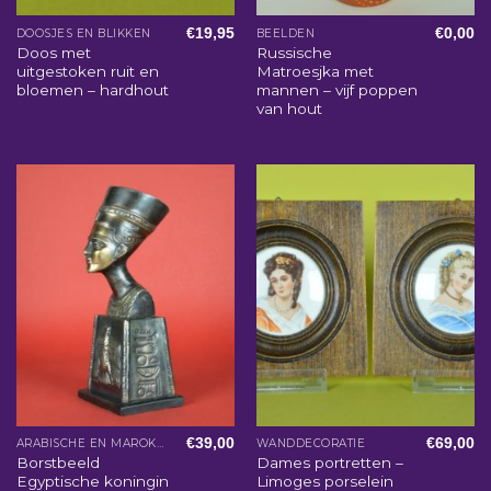
€
19,95
€
0,00
DOOSJES EN BLIKKEN
BEELDEN
Doos met
Russische
uitgestoken ruit en
Matroesjka met
bloemen – hardhout
mannen – vijf poppen
van hout
€
39,00
€
69,00
ARABISCHE EN MAROKKAANSE WOONACCESSOIRES
WANDDECORATIE
Borstbeeld
Dames portretten –
Egyptische koningin
Limoges porselein