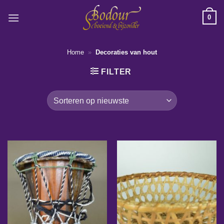
Ga
0
naar
inhoud
Home
»
Decoraties van hout
FILTER