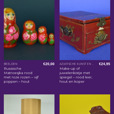
€
20,00
€
24,95
BEELDEN
AZIATISCHE KUNST EN WOONACCESSOIRES
Russische
Make-up of
Matroesjka rood
juwelenkistje met
met roze rozen – vijf
spiegel – rood leer,
poppen – hout
hout en koper