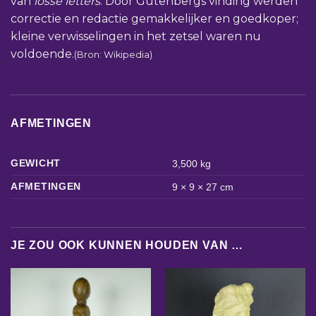
van
losse letters
. Door Gutenbergs vinding werden
correctie en redactie gemakkelijker en goedkoper;
kleine verwisselingen in het zetsel waren nu
voldoende.
(Bron: Wikipedia)
AFMETINGEN
GEWICHT
3,500 kg
AFMETINGEN
9 × 9 × 27 cm
JE ZOU OOK KUNNEN HOUDEN VAN …