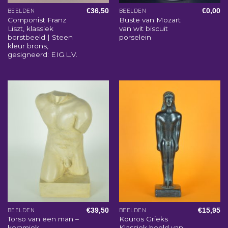
€
36,50
€
0,00
BEELDEN
BEELDEN
Componist Franz
Buste van Mozart
Liszt, klassiek
van wit biscuit
borstbeeld | Steen
porselein
kleur brons,
gesigneerd: EIG.L.V.
€
39,50
€
15,95
BEELDEN
BEELDEN
Torso van een man –
Kouros Grieks
keramiek
Klassiek beeld van