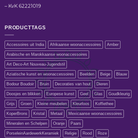
–
KvK 62221019
PRODUCTTAGS
Accessoires uit India
Afrikaanse woonaccessoires
Amber
Arabische en Marokkaanse woonaccessoires
Art Deco-Art Nouveau-Jugendstil
Aziatische kunst en woonaccessoires
Beelden
Beige
Blauw
Bodour Boudoir
Bruin
Decoraties van hout
Dieren
Doosjes en blikken
Europese kunst
Geel
Glas
Goudkleurig
Grijs
Groen
Kleine meubelen
Kleurloos
Koffiethee
KoperBrons
Kristal
Metaal
Mexicaanse woonaccessoires
Mineralen en Schelpen
Oranje
Paars
PorseleinAardewerkKeramiek
Religie
Rood
Roze