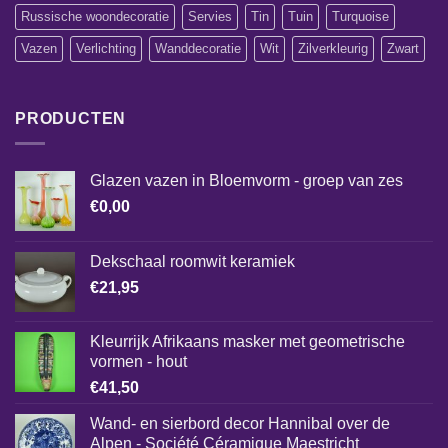
Russische woondecoratie
Servies
Tin
Tuin
Turquoise
Vazen
Verlichting
Wanddecoratie
Wit
Zilverkleurig
Zwart
PRODUCTEN
Glazen vazen in Bloemvorm - groep van zes
€
0,00
Dekschaal roomwit keramiek
€
21,95
Kleurrijk Afrikaans masker met geometrische
vormen - hout
€
41,50
Wand- en sierbord decor Hannibal over de
Alpen - Société Céramique Maestricht