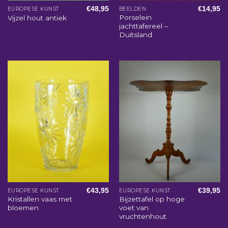
€
48,95
€
14,95
EUROPESE KUNST
BEELDEN
Porselein
Vijzel hout antiek
jachttafereel –
Duitsland
€
43,95
€
39,95
EUROPESE KUNST
EUROPESE KUNST
Kristallen vaas met
Bijzettafel op hoge
bloemen
voet van
vruchtenhout