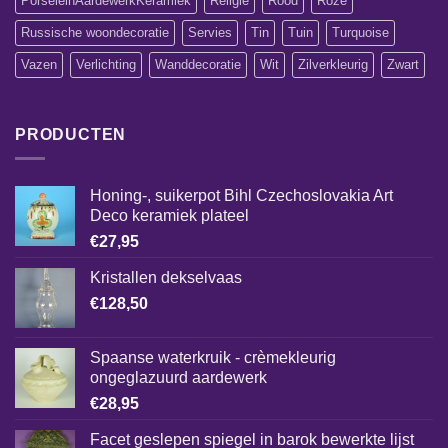
PorseleinAardewerkKeramiek
Religie
Rood
Roze
Russische woondecoratie
Servies
Tin
Tuin
Turquoise
Vazen
Verlichting
Wanddecoratie
Wit
Zilverkleurig
Zwart
PRODUCTEN
Honing-, suikerpot Bihl Czechoslovakia Art
Deco keramiek plateel
€
27,95
Kristallen dekselvaas
€
128,50
Spaanse waterkruik - crèmekleurig
ongeglazuurd aardewerk
€
28,95
Facet geslepen spiegel in barok bewerkte lijst