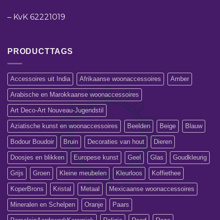
–
KvK 62221019
PRODUCTTAGS
Accessoires uit India
Afrikaanse woonaccessoires
Amber
Arabische en Marokkaanse woonaccessoires
Art Deco-Art Nouveau-Jugendstil
Aziatische kunst en woonaccessoires
Beelden
Beige
Blauw
Bodour Boudoir
Bruin
Decoraties van hout
Dieren
Doosjes en blikken
Europese kunst
Geel
Glas
Goudkleurig
Grijs
Groen
Kleine meubelen
Kleurloos
Koffiethee
KoperBrons
Kristal
Metaal
Mexicaanse woonaccessoires
Mineralen en Schelpen
Oranje
Paars