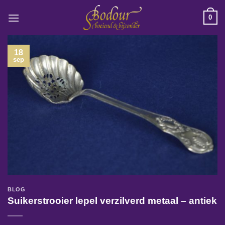
Ga
0
naar
inhoud
18
sep
BLOG
Suikerstrooier lepel verzilverd metaal – antiek