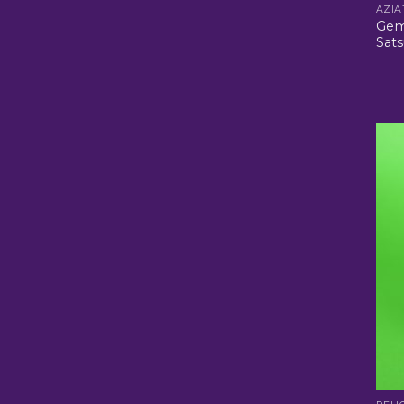
Gem
Sat