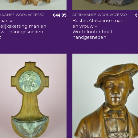
€
44,95
€
AFRIKAANSE WOONACCESSOIRES
AFRIKAANSE WOONACCESSOIRES
kaanse
Bustes Afrikaanse man
elijksketting man en
en vrouw –
uw – handgesneden
Wortelnotenhout
t
handgesneden