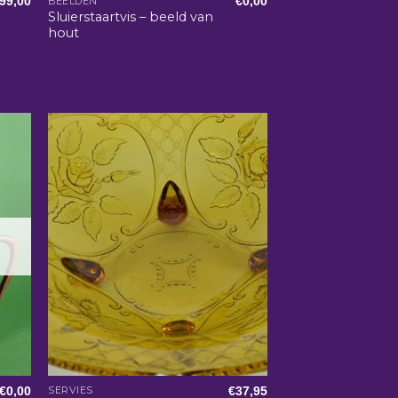
99,00
€
0,00
BEELDEN
Sluierstaartvis – beeld van
hout
€
0,00
€
37,95
SERVIES