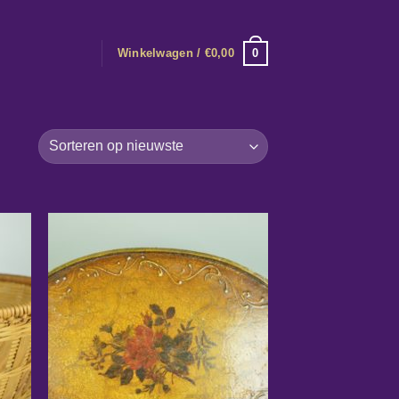
0
Winkelwagen /
€
0,00