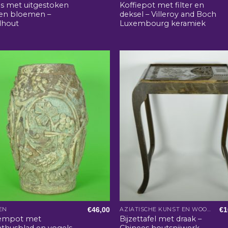
s met uitgestoken
Koffiepot met filter en
 en bloemen –
deksel – Villeroy and Boch
dhout
Luxembourg keramiek
€
46,00
€
1
EN
AZIATISCHE KUNST EN WOONACCESSOIRES
empot met
Bijzettafel met draak –
thusblad en vogels –
Chinees houtsnijwerk