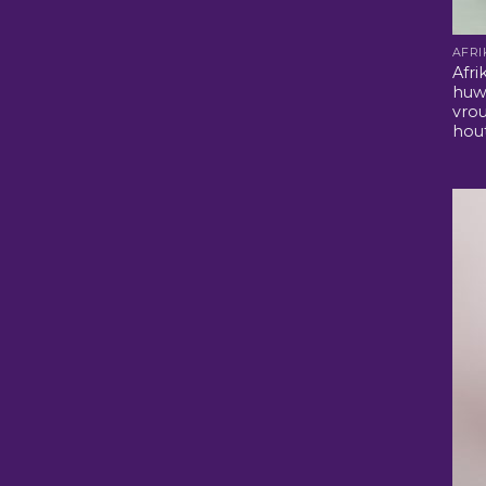
Afri
huw
vro
hou