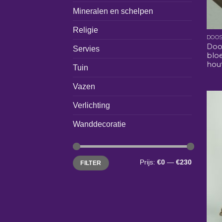
Mineralen en schelpen
Religie
DOOS
Doos
Servies
blo
hou
Tuin
Vazen
Verlichting
Wanddecoratie
Min.
Max.
Prijs:
€0
—
€230
FILTER
prijs
prijs