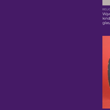
RELI
Wijw
kind
glas