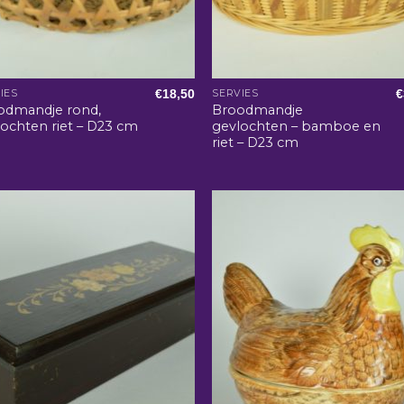
€
18,50
€
IES
SERVIES
odmandje rond,
Broodmandje
ochten riet – D23 cm
gevlochten – bamboe en
riet – D23 cm