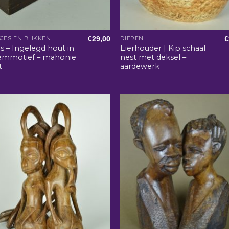
€
29,00
€
JES EN BLIKKEN
DIEREN
 – Ingelegd hout in
Eierhouder | Kip schaal
emmotief – mahonie
nest met deksel –
t
aardewerk