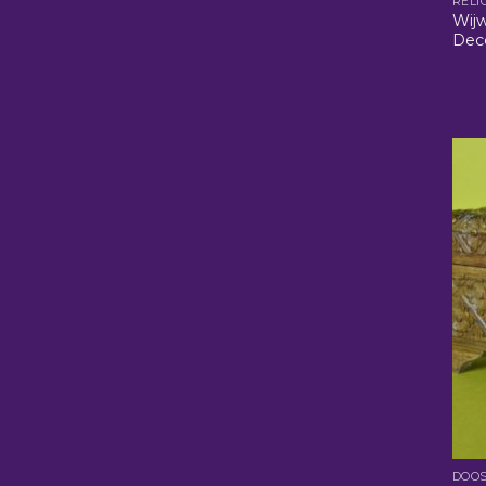
RELI
Wijw
Dec
DOOS