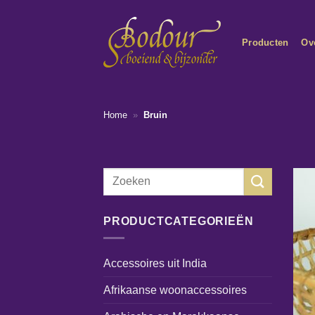
Ga
naar
Producten
Ov
inhoud
Home
»
Bruin
Zoeken
naar:
PRODUCTCATEGORIEËN
Accessoires uit India
Afrikaanse woonaccessoires