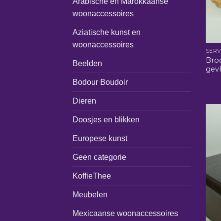
Arabische en Marokkaanse
woonaccessoires
Aziatische kunst en
woonaccessoires
SERV
Bro
Beelden
gevl
Bodour Boudoir
Dieren
Doosjes en blikken
Europese kunst
Geen categorie
KoffieThee
Meubelen
Mexicaanse woonaccessoires