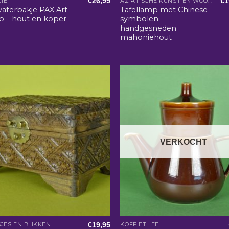
€
26,95
€
1
GIE
AZIATISCHE KUNST EN WOONACCESSOIRES
aterbakje PAX Art
Tafellamp met Chinese
o – hout en koper
symbolen –
handgesneden
mahoniehout
VERKOCHT
€
19,95
JES EN BLIKKEN
KOFFIETHEE