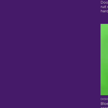
Doo
ruit
har
DIER
Blo
acan