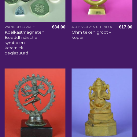
€
34,00
€
17,00
WANDDECORATIE
ACCESSOIRES UIT INDIA
Koelkastmagneten
Ohm teken groot –
Boeddhistische
koper
symbolen –
keramiek
geglazuurd