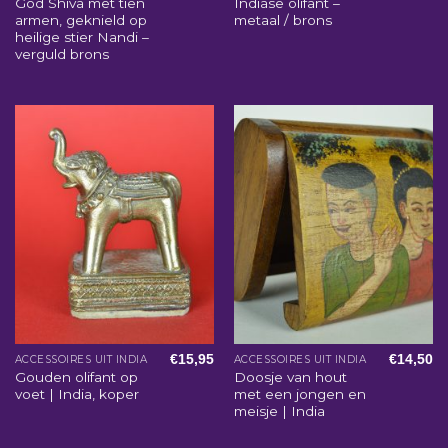
God Shiva met tien
Indiase olifant –
armen, geknield op
metaal / brons
heilige stier Nandi –
verguld brons
€
15,95
€
14,50
ACCESSOIRES UIT INDIA
ACCESSOIRES UIT INDIA
Gouden olifant op
Doosje van hout
voet | India, koper
met een jongen en
meisje | India