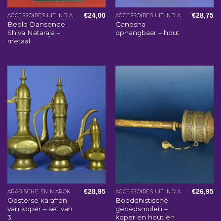
€
24,00
€
28,75
ACCESSOIRES UIT INDIA
ACCESSOIRES UIT INDIA
Beeld Dansende
Ganesha
Shiva Nataraja –
ophangbaar – hout
metaal
€
28,95
€
26,95
ARABISCHE EN MAROKKAANSE WOONACCESSOIRES
ACCESSOIRES UIT INDIA
Oosterse karaffen
Boeddhistische
van koper – set van
gebedsmolen –
3
koper en hout en