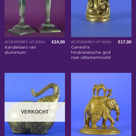
€
24,00
€
17,00
ACCESSOIRES UIT INDIA
ACCESSOIRES UIT INDIA
Kandelaars van
Ganesha
aluminium
hindoeïstische god
met olifantenhoofd
VERKOCHT