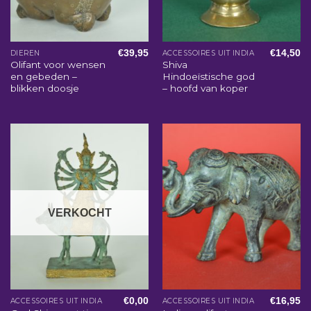
€
39,95
€
14,50
DIEREN
ACCESSOIRES UIT INDIA
Olifant voor wensen
Shiva
en gebeden –
Hindoeïstische god
blikken doosje
– hoofd van koper
VERKOCHT
€
0,00
€
16,95
ACCESSOIRES UIT INDIA
ACCESSOIRES UIT INDIA