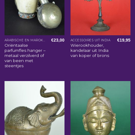
€
23,00
€
19,95
ARABISCHE EN MAROKKAANSE WOONACCESSOIRES
ACCESSOIRES UIT INDIA
Oriëntaalse
Wierookhouder,
parfumfles hanger –
kandelaar uit India
metaal verzilverd of
van koper of brons
van been met
steentjes