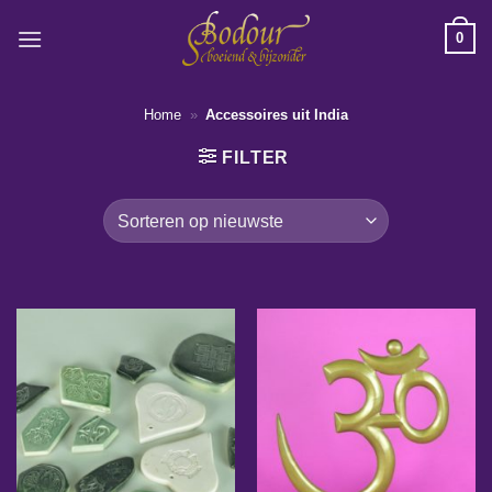
Ga
0
naar
inhoud
Home
»
Accessoires uit India
FILTER