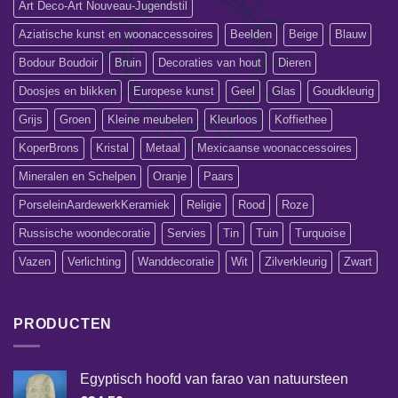
Art Deco-Art Nouveau-Jugendstil
Aziatische kunst en woonaccessoires
Beelden
Beige
Blauw
Bodour Boudoir
Bruin
Decoraties van hout
Dieren
Doosjes en blikken
Europese kunst
Geel
Glas
Goudkleurig
Grijs
Groen
Kleine meubelen
Kleurloos
Koffiethee
KoperBrons
Kristal
Metaal
Mexicaanse woonaccessoires
Mineralen en Schelpen
Oranje
Paars
PorseleinAardewerkKeramiek
Religie
Rood
Roze
Russische woondecoratie
Servies
Tin
Tuin
Turquoise
Vazen
Verlichting
Wanddecoratie
Wit
Zilverkleurig
Zwart
PRODUCTEN
Egyptisch hoofd van farao van natuursteen