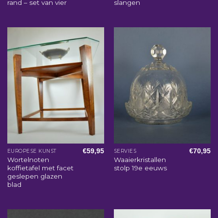
rand – set van vier
slangen
€
59,95
€
70,95
EUROPESE KUNST
SERVIES
Wortelnoten
Waaierkristallen
koffietafel met facet
stolp 19e eeuws
geslepen glazen
blad