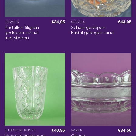
€
34,95
€
43,95
SERVIES
SERVIES
Kristallen filigrain
Schaal geslepen
geslepen schaal
kristal gebogen rand
met sterren
€
40,95
€
34,50
EUROPESE KUNST
VAZEN
Vaas van kristal met
Glazen