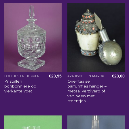
€
23,95
€
23,00
DOOSJES EN BLIKKEN
ARABISCHE EN MAROKKAANSE WOONACCESSOIRES
Kristallen
Oriëntaalse
bonbonniere op
parfumfles hanger –
vierkante voet
metaal verzilverd of
van been met
steentjes