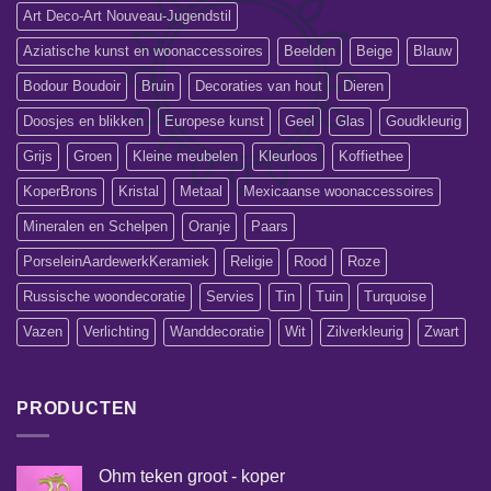
Art Deco-Art Nouveau-Jugendstil
Aziatische kunst en woonaccessoires
Beelden
Beige
Blauw
Bodour Boudoir
Bruin
Decoraties van hout
Dieren
Doosjes en blikken
Europese kunst
Geel
Glas
Goudkleurig
Grijs
Groen
Kleine meubelen
Kleurloos
Koffiethee
KoperBrons
Kristal
Metaal
Mexicaanse woonaccessoires
Mineralen en Schelpen
Oranje
Paars
PorseleinAardewerkKeramiek
Religie
Rood
Roze
Russische woondecoratie
Servies
Tin
Tuin
Turquoise
Vazen
Verlichting
Wanddecoratie
Wit
Zilverkleurig
Zwart
PRODUCTEN
Ohm teken groot - koper