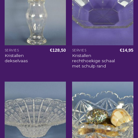
€
128,50
€
14,95
SERVIES
SERVIES
Kristallen
Kristallen
dekselvaas
rechthoekige schaal
met schulp rand