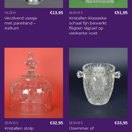
€
13,95
€
51,95
VAZEN
SERVIES
Verzilverd vaasje
Kristallen klassieke
met parelrand –
schaal fijn bewerkt
Keltum
filigrain slijpsel op
vierkante voet
€
32,95
€
33,95
SERVIES
SERVIES
Kristallen stolp
IJsemmer of