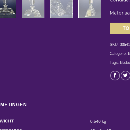
Materiaal
TO
SKU:
3054
Categorie:
B
Tags:
Bodou
FMETINGEN
WICHT
0,540 kg