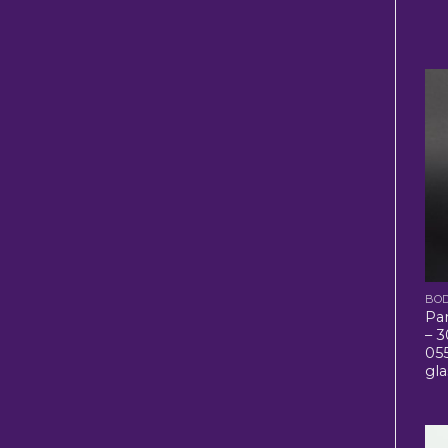
BO
Par
– 3
055
gla