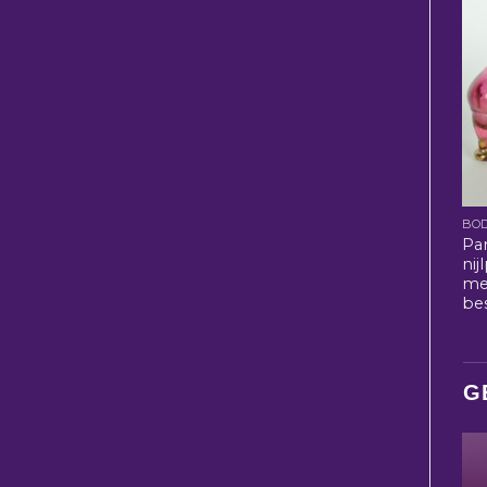
BO
Pa
nij
me
bes
G