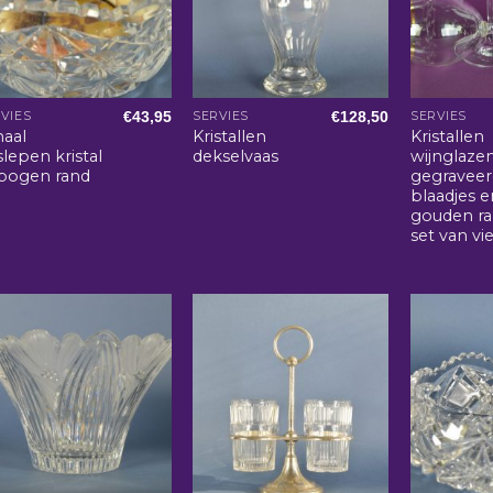
€
43,95
€
128,50
VIES
SERVIES
SERVIES
haal
Kristallen
Kristallen
lepen kristal
dekselvaas
wijnglaze
bogen rand
gegravee
blaadjes e
gouden ra
set van vi