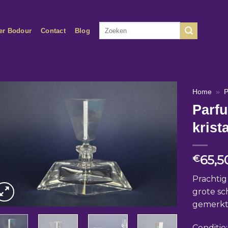
Zoeken
er Bodour
Contact
Blog
naar:
Home
»
P
Parfu
krista
65,5
€
Prachti
grote sc
gemerkt 
Conditie