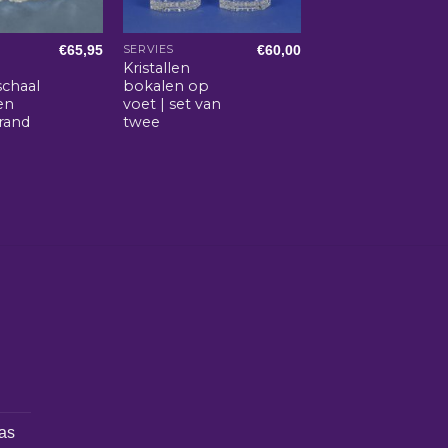
€
65,95
€
60,00
SERVIES
Kristallen
schaal
bokalen op
en
voet | set van
rand
twee
las