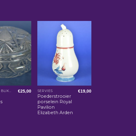
€
25,00
€
19,00
DOOSJES EN BLIKKEN
SERVIES
Poederstrooier
s
porselein Royal
Pavilion
Elizabeth Arden