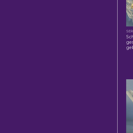
SER
Sc
ges
ge