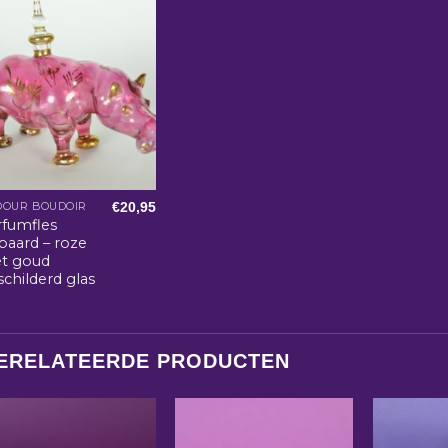
€
20,95
DOUR BOUDOIR
rfumfles
lpaard – roze
t goud
childerd glas
ERELATEERDE PRODUCTEN