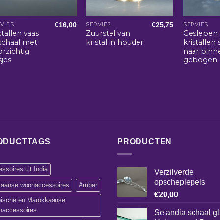
€
16,00
€
25,75
VIES
SERVIES
SERVIES
stallen vaas
Zuurstel van
Geslepen
 schaal met
kristal in houder
kristallen 
rzichtig
naar binn
sjes
gebogen 
ODUCTTAGS
PRODUCTEN
ssoires uit India
Verzilverde
opscheplepels
ikaanse woonaccessoires
Amber
€
20,00
bische en Marokkaanse
naccessoires
Selandia schaal g