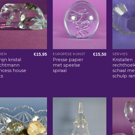
€
15,95
€
15,50
REN
EUROPESE KUNST
SERVIES
ijn kristal
Presse papier
Kristallen
chtmann
met speelse
rechthoek
incess house
spiraal
schaal me
ts
schulp ra