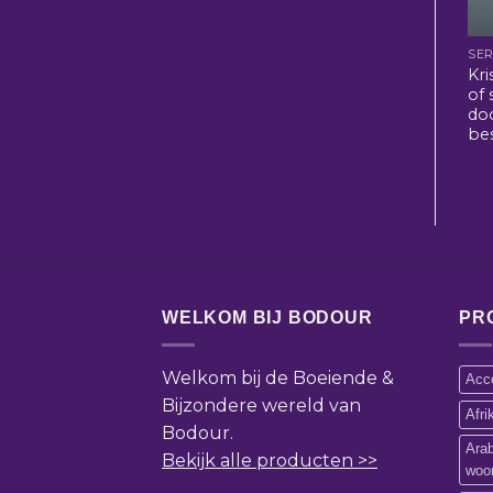
SER
Kri
of
doo
be
WELKOM BIJ BODOUR
PR
Welkom bij de Boeiende &
Acce
Bijzondere wereld van
Afr
Bodour.
Ara
Bekijk alle producten >>
woo