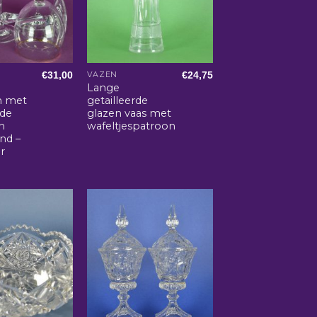
€
31,00
€
24,75
VAZEN
Lange
n met
getailleerde
rde
glazen vaas met
n
wafeltjespatroon
nd –
er