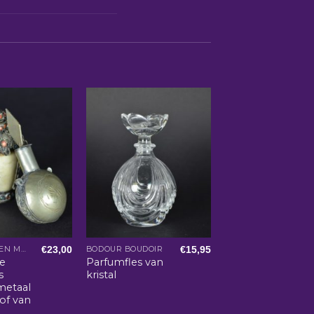
€
23,00
€
15,95
ARABISCHE EN MAROKKAANSE WOONACCESSOIRES
BODOUR BOUDOIR
se
Parfumfles van
s
kristal
metaal
 of van