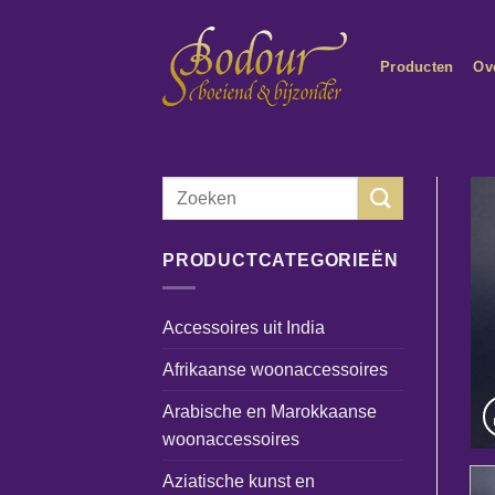
Ga
naar
Producten
Ov
inhoud
Zoeken
naar:
PRODUCTCATEGORIEËN
Accessoires uit India
Afrikaanse woonaccessoires
Arabische en Marokkaanse
woonaccessoires
Aziatische kunst en