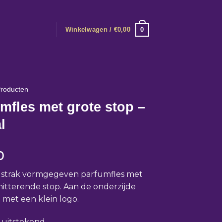
0
Winkelwagen /
€
0,00
roducten
mfles met grote stop –
l
0
g strak vormgegeven parfumfles met
hitterende stop. Aan de onderzijde
met een klein logo.
: uitstekend