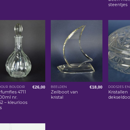
steentjes
€
26,00
€
18,00
DOUR BOUDOIR
BEELDEN
fumfles 4711
Zeilboot van
Kristallen
00ml nr.
kristal
dekseldoo
2 – kleurloos
s