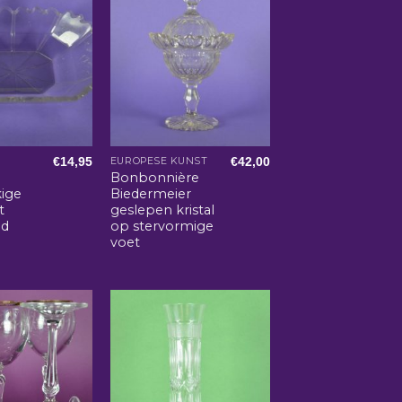
€
14,95
€
42,00
EUROPESE KUNST
Bonbonnière
ige
Biedermeier
t
geslepen kristal
nd
op stervormige
voet