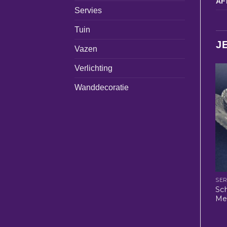
AF
Servies
Tuin
J
Vazen
Verlichting
Wanddecoratie
SER
Sch
Med