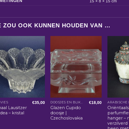
METINGEN
15 × 8 × 15 cm
E ZOU OOK KUNNEN HOUDEN VAN …
€
35,00
€
18,00
VIES
DOOSJES EN BLIKKEN
aal Lausitzer
Glazen Cupido
Oriëntaal
ea – kristal
doosje |
parfumfle
Czechoslovakia
hanger – 
verzilverd
been met