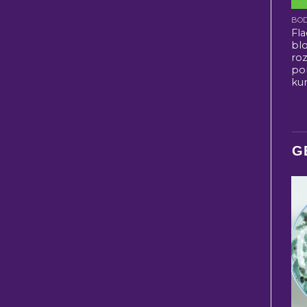
BO
Fl
bl
roz
po
ku
G