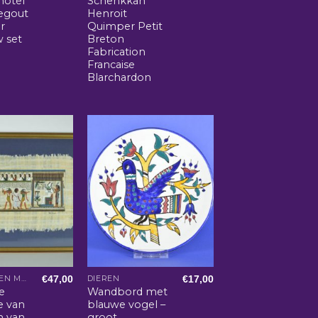
hotel
Schenkkan
Regout
Henroit
r
Quimper Petit
w set
Breton
Fabrication
Francaise
Blarchardon
€
47,00
€
17,00
ARABISCHE EN MAROKKAANSE WOONACCESSOIRES
DIEREN
e
Wandbord met
e van
blauwe vogel –
n van
groot