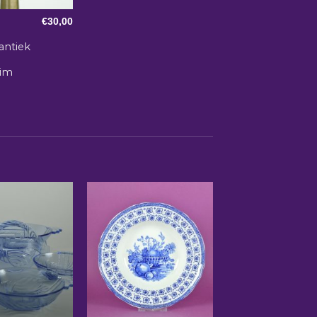
€
30,00
antiek
im