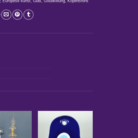
w
,
Europese kunst
,
Glas
,
Goudkleurig
,
KoperBrons