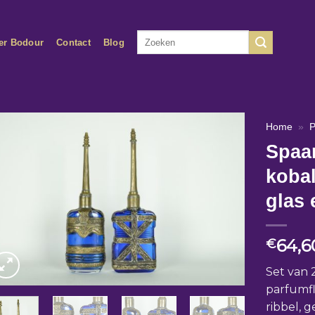
Zoeken
er Bodour
Contact
Blog
naar:
Home
»
P
Spaan
koba
glas 
64,6
€
Set van 2
parfumfl
ribbel, 