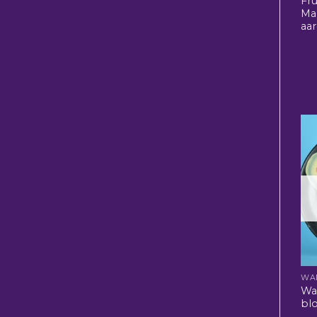
Fru
Ma
aa
WA
Wa
bl