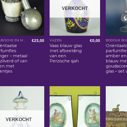
VERKOCHT
€
23,00
€
0,00
ARABISCHE EN MAROKKAANSE WOONACCESSOIRES
VAZEN
BODOUR BO
ëntaalse
Vaas blauw glas
Oriëntaal
rfumfles
met afbeelding
parfumfles
nger – metaal
van een
amber en
zilverd of van
Perzische sjah
blauw me
en met
goudacce
entjes
glas – set 
VERKOCHT