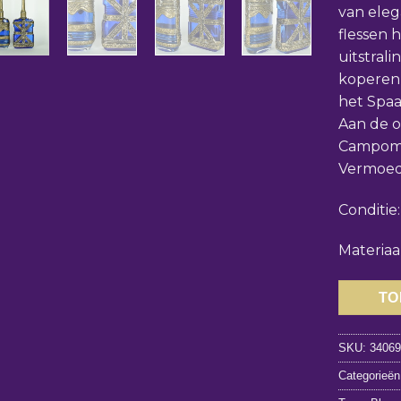
van eleg
flessen 
uitstral
koperen
het Spa
Aan de on
Campomar
Vermoed
Conditie
Materiaa
TO
SKU:
3406
Categorieë