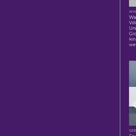
WA
Wa
Vil
Uni
Gr
ki
we
SER