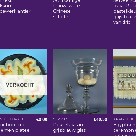
ittest
Achtkantige
Serveersc
kkum
blauw-witte
ovaal P. 
rdewerk antiek
Chinese
pastelkleu
schotel
grijs-blau
van drie
VERKOCHT
€
0,00
€
40,50
NDDECORATIE
SERVIES
ndbord met
Dekselvaas in
Egyptisch
oemen plateel
grijsblauw glas
ceremoni
het wege