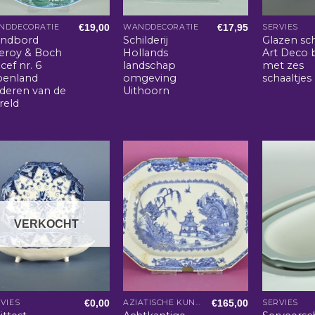
€
19,00
€
17,95
NDDECORATIE
WANDDECORATIE
SERVIES
ndbord
Schilderij
Glazen sc
leroy & Boch
Hollands
Art Deco 
cef nr. 6
landschap
met zes
oenland
omgeving
schaaltjes
nderen van de
Uithoorn
reld
VERKOCHT
€
0,00
€
165,00
VIES
AZIATISCHE KUNST EN WOONACCESSOIRES
SERVIES