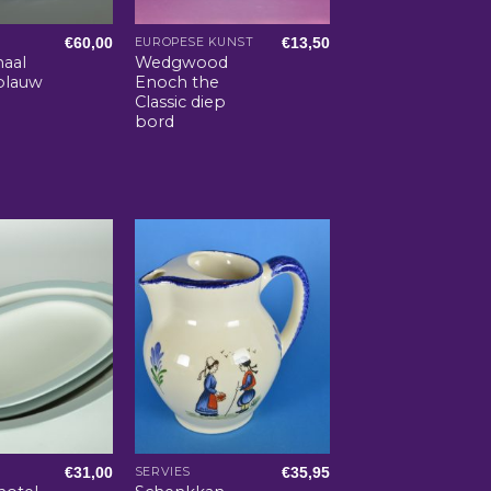
€
60,00
€
13,50
EUROPESE KUNST
haal
Wedgwood
blauw
Enoch the
Classic diep
bord
€
31,00
€
35,95
SERVIES