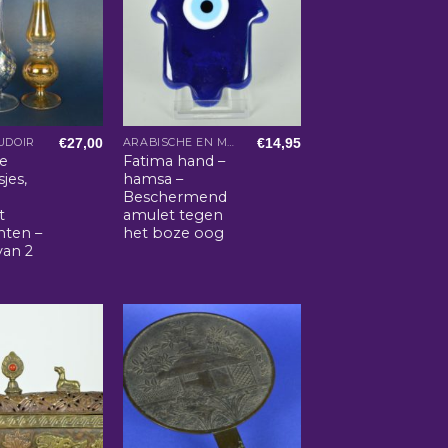
€
27,00
€
14,95
UDOIR
ARABISCHE EN MAROKKAANSE WOONACCESSOIRES
se
Fatima hand –
jes,
hamsa –
Beschermend
t
amulet tegen
nten –
het boze oog
van 2