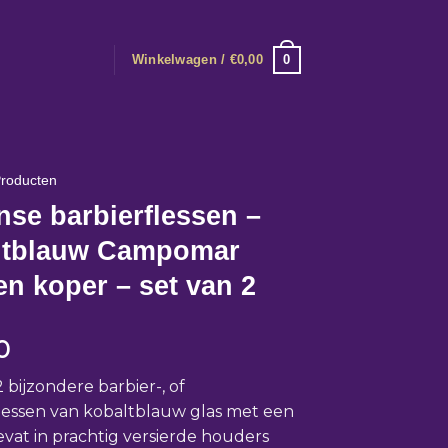
0
Winkelwagen /
€
0,00
roducten
se barbierflessen –
ltblauw Campomar
en koper – set van 2
0
 bijzondere barbier-, of
essen van kobaltblauw glas met een
gevat in prachtig versierde houders