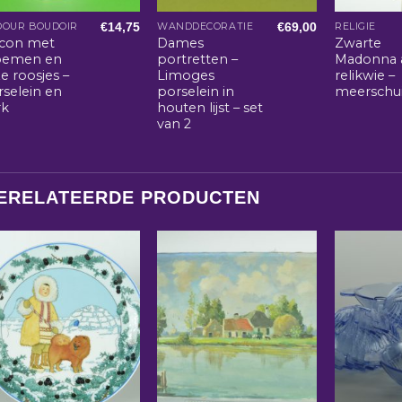
€
14,75
€
69,00
DOUR BOUDOIR
WANDDECORATIE
RELIGIE
acon met
Dames
Zwarte
oemen en
portretten –
Madonna 
e roosjes –
Limoges
relikwie –
rselein en
porselein in
meerschu
rk
houten lijst – set
van 2
ERELATEERDE PRODUCTEN