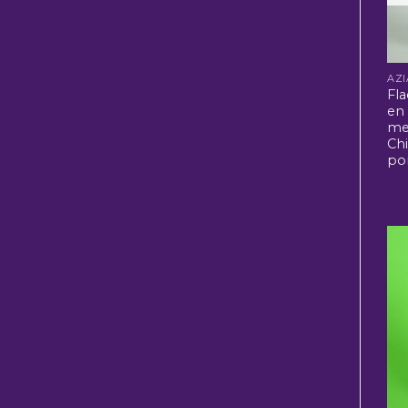
Fl
en 
me
Ch
po