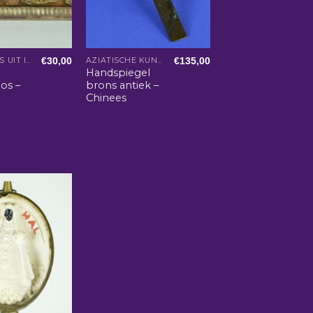
€
30,00
€
135,00
ACCESSOIRES UIT INDIA
AZIATISCHE KUNST EN WOONACCESSOIRES
Handspiegel
os –
brons antiek –
Chinees