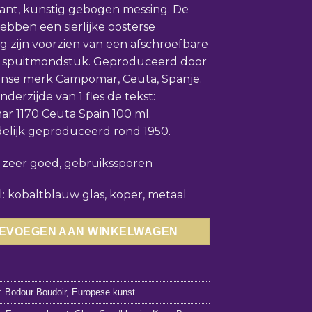
ant, kunstig gebogen messing. De
hebben een sierlijke oosterse
ing zijn voorzien van een afschroefbare
 spuitmondstuk. Geproduceerd door
anse merk Campomar, Ceuta, Spanje.
derzijde van 1 fles de tekst:
 1170 Ceuta Spain 100 ml.
elijk geproduceerd rond 1950.
: zeer goed, gebruikssporen
l: kobaltblauw glas, koper, metaal
EVOEGEN AAN WINKELWAGEN
9
n:
Bodour Boudoir
,
Europese kunst