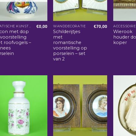
€
0,00
€
70,00
AZIATISCHE KUNST EN WOONACCESSOIRES
WANDDECORATIE
acon met dop
Schilderijtjes
Wierook
voorstelling
met
houder do
t roofvogels –
romantische
koper
inees
voorstelling op
rselein
porselein – set
van 2