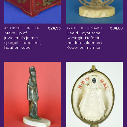
€
24,95
€
34,00
AZIATISCHE KUNST EN WOONACCESSOIRES
ARABISCHE EN MAROKKAANSE WOONACCESSOIRES
Make-up of
Beeld Egyptische
juwelenkistje met
Koningin Nefertiti
spiegel – rood leer,
met lotusbloemen –
hout en koper
Koper en marmer