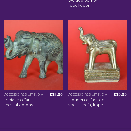
weidebloemen –
roodkoper
€
18,00
€
15,95
ACCESSOIRES UIT INDIA
ACCESSOIRES UIT INDIA
Indiase olifant –
Gouden olifant op
metaal / brons
voet | India, koper