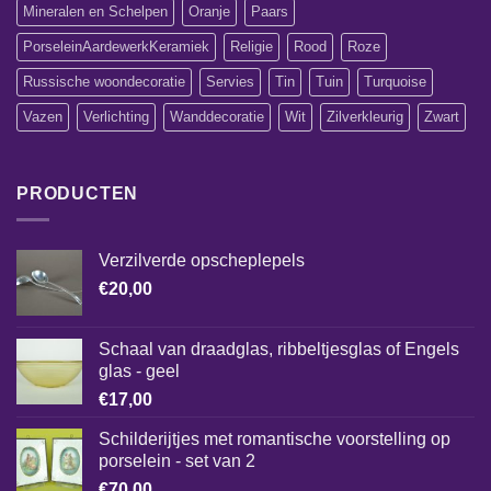
Mineralen en Schelpen
Oranje
Paars
PorseleinAardewerkKeramiek
Religie
Rood
Roze
Russische woondecoratie
Servies
Tin
Tuin
Turquoise
Vazen
Verlichting
Wanddecoratie
Wit
Zilverkleurig
Zwart
PRODUCTEN
Verzilverde opscheplepels
€
20,00
Schaal van draadglas, ribbeltjesglas of Engels
glas - geel
€
17,00
Schilderijtjes met romantische voorstelling op
porselein - set van 2
€
70,00