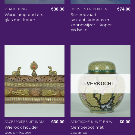
€
38,30
€
74,00
VERLICHTING
DOOSJES EN BLIKKEN
Wandlamp oosters –
Scheepvaart
glas met koper
sextant, kompas en
zonnewijzer – koper
en hout
VERKOCHT
€
30,00
€
0,00
ACCESSOIRES UIT INDIA
AZIATISCHE KUNST EN WOONACCESSOIRES
Wierook houder
Gemberpot met
doos – koper
Japanse