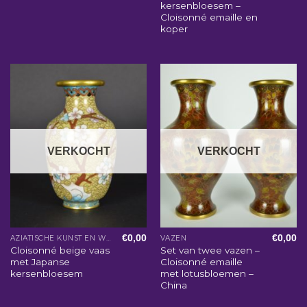
kersenbloesem –
Cloisonné emaille en
koper
VERKOCHT
VERKOCHT
€
0,00
€
0,00
AZIATISCHE KUNST EN WOONACCESSOIRES
VAZEN
Cloisonné beige vaas
Set van twee vazen –
met Japanse
Cloisonné emaille
kersenbloesem
met lotusbloemen –
China