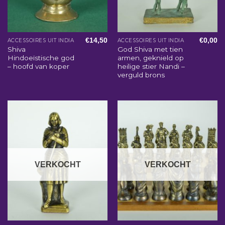
€
14,50
€
0,00
ACCESSOIRES UIT INDIA
ACCESSOIRES UIT INDIA
Shiva
God Shiva met tien
Hindoeïstische god
armen, geknield op
– hoofd van koper
heilige stier Nandi –
verguld brons
VERKOCHT
VERKOCHT