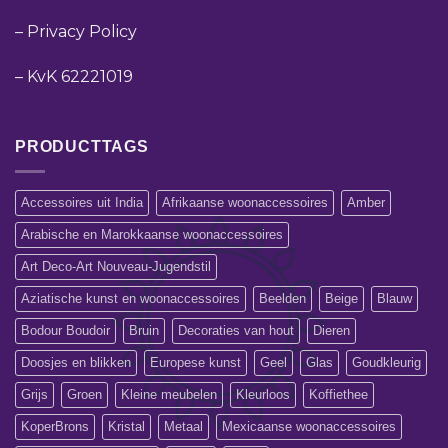
–
Privacy Policy
–
KvK 62221019
PRODUCTTAGS
Accessoires uit India
Afrikaanse woonaccessoires
Amber
Arabische en Marokkaanse woonaccessoires
Art Deco-Art Nouveau-Jugendstil
Aziatische kunst en woonaccessoires
Beelden
Beige
Blauw
Bodour Boudoir
Bruin
Decoraties van hout
Dieren
Doosjes en blikken
Europese kunst
Geel
Glas
Goudkleurig
Grijs
Groen
Kleine meubelen
Kleurloos
Koffiethee
KoperBrons
Kristal
Metaal
Mexicaanse woonaccessoires