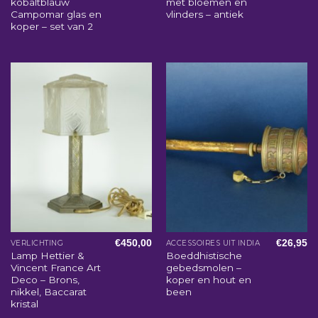
kobaltblauw
met bloemen en
Campomar glas en
vlinders – antiek
koper – set van 2
€
450,00
€
26,95
VERLICHTING
ACCESSOIRES UIT INDIA
Lamp Hettier &
Boeddhistische
Vincent France Art
gebedsmolen –
Deco – Brons,
koper en hout en
nikkel, Baccarat
been
kristal