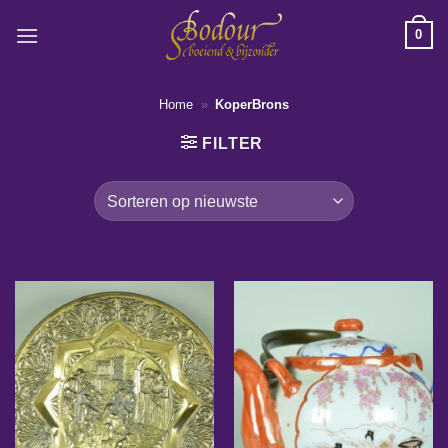
Ga
0
naar
inhoud
Home
»
KoperBrons
FILTER