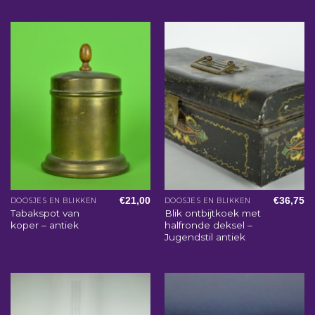
€
21,00
€
36,75
DOOSJES EN BLIKKEN
DOOSJES EN BLIKKEN
Tabakspot van
Blik ontbijtkoek met
koper – antiek
halfronde deksel –
Jugendstil antiek