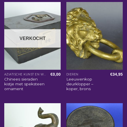
VERKOCHT
€
0,00
€
34,95
AZIATISCHE KUNST EN WOONACCESSOIRES
DIEREN
Chinees sieraden
Leeuwenkop
kistje met speksteen
deurklopper –
ornament
koper, brons