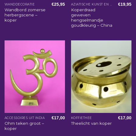
€
25,95
€
19,95
WANDDECORATIE
AZIATISCHE KUNST EN WOONACCESSOIRES
Wandbord zomerse
Koperdraad
herbergscene –
geweven
koper
hengselmandje
goudkleurig – China
€
17,00
€
17,00
ACCESSOIRES UIT INDIA
KOFFIETHEE
Ohm teken groot –
Theelicht van koper
koper