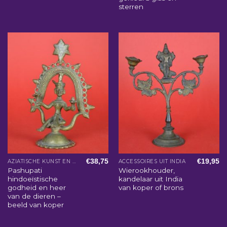
sterren
€
38,75
€
19,95
AZIATISCHE KUNST EN WOONACCESSOIRES
ACCESSOIRES UIT INDIA
Pashupati
Wierookhouder,
hindoeïstische
kandelaar uit India
godheid en heer
van koper of brons
van de dieren –
beeld van koper