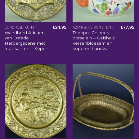
€
24,95
€
77,95
EUROPESE KUNST
AZIATISCHE KUNST EN WOONACCESSOIRES
Wandbord Adriaen
Theepot Chinees
van Ostade |
porselein – Geisha’s,
Herbergscene met
kersenbloesem en
muzikanten – Koper
koperen handvat