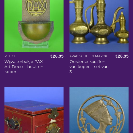
€
26,95
€
28,95
RELIGIE
ARABISCHE EN MAROKKAANSE WOONACCESSOIRES
Wijwaterbakje PAX
Oosterse karaffen
Art Deco – hout en
van koper – set van
koper
3