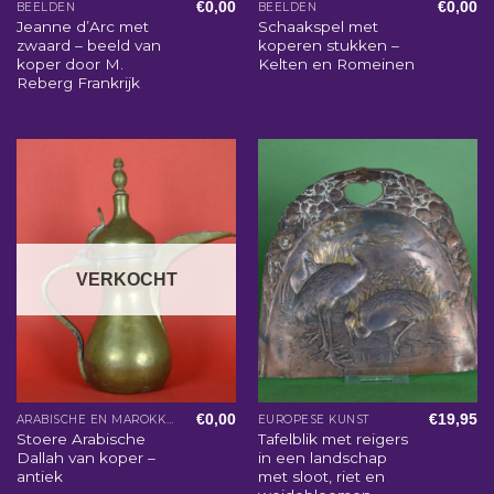
€
0,00
€
0,00
BEELDEN
BEELDEN
Jeanne d’Arc met
Schaakspel met
zwaard – beeld van
koperen stukken –
koper door M.
Kelten en Romeinen
Reberg Frankrijk
VERKOCHT
€
0,00
€
19,95
ARABISCHE EN MAROKKAANSE WOONACCESSOIRES
EUROPESE KUNST
Stoere Arabische
Tafelblik met reigers
Dallah van koper –
in een landschap
antiek
met sloot, riet en