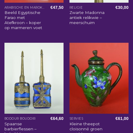
€
47,50
€
30,00
ARABISCHE EN MAROKKAANSE WOONACCESSOIRES
RELIGIE
Beeld Egyptische
Zwarte Madonna
Farao met
antiek relikwie –
Atefkroon – koper
meerschuim
op marmeren voet
€
64,60
€
61,00
BODOUR BOUDOIR
SERVIES
Spaanse
Kleine theepot
barbierflessen –
cloisonné groen