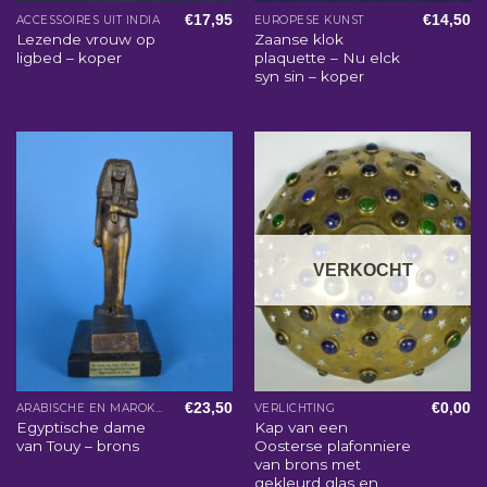
€
17,95
€
14,50
ACCESSOIRES UIT INDIA
EUROPESE KUNST
Lezende vrouw op
Zaanse klok
ligbed – koper
plaquette – Nu elck
syn sin – koper
VERKOCHT
€
23,50
€
0,00
ARABISCHE EN MAROKKAANSE WOONACCESSOIRES
VERLICHTING
Egyptische dame
Kap van een
van Touy – brons
Oosterse plafonniere
van brons met
gekleurd glas en