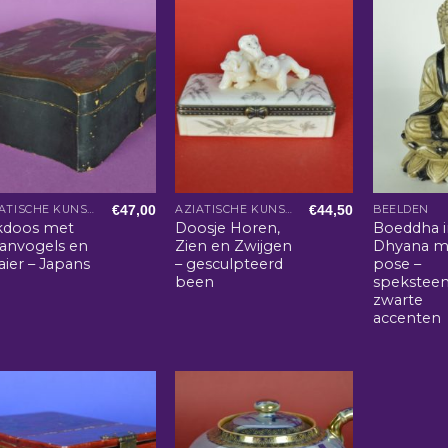
€
47,00
€
44,50
AZIATISCHE KUNST EN WOONACCESSOIRES
AZIATISCHE KUNST EN WOONACCESSOIRES
BEELDEN
kdoos met
Doosje Horen,
Boeddha i
aanvogels en
Zien en Zwijgen
Dhyana m
ier – Japans
– gesculpteerd
pose –
been
spekstee
zwarte
accenten