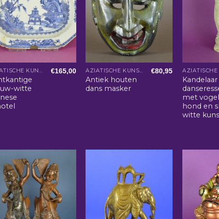
€
165,00
€
80,95
AZIATISCHE KUNST EN WOONACCESSOIRES
AZIATISCHE KUNST EN WOONACCESSOIRES
htkantige
Antiek houten
Kandelaar 
auw-witte
dans masker
danseress
inese
met vogel
hotel
hond en s
witte kun