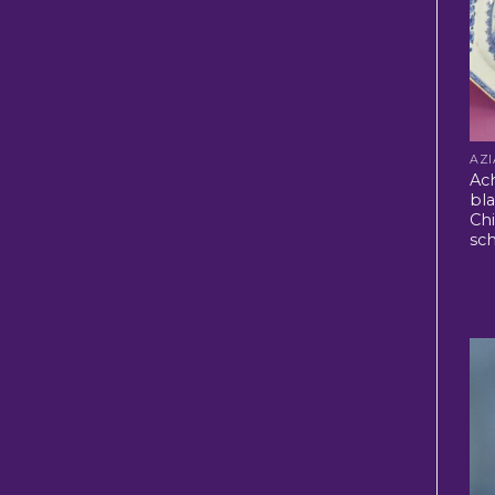
Ac
bl
Ch
sc