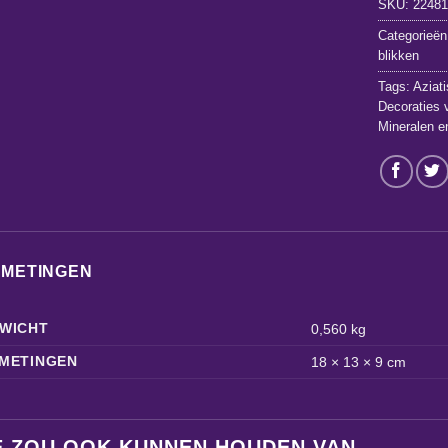
SKU:
2248
Categorieën
blikken
Tags:
Aziat
Decoraties 
Mineralen e
FMETINGEN
WICHT
0,560 kg
METINGEN
18 × 13 × 9 cm
E ZOU OOK KUNNEN HOUDEN VAN …