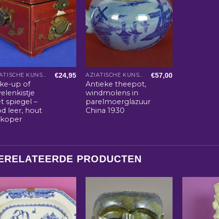
€
24,95
€
57,00
AZIATISCHE KUNST EN WOONACCESSOIRES
AZIATISCHE KUNST EN WOONACCESSOIRES
ke-up of
Antieke theepot,
elenkistje
windmolens in
t spiegel –
parelmoerglazuur
d leer, hout
China 1930
 koper
ERELATEERDE PRODUCTEN