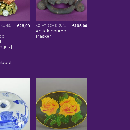
€
28,00
€
105,00
AZIATISCHE KUNST EN WOONACCESSOIRES
AZIATISCHE KUNST EN WOONACCESSOIRES
Antiek houten
op
Masker
t
tjes |
mbool