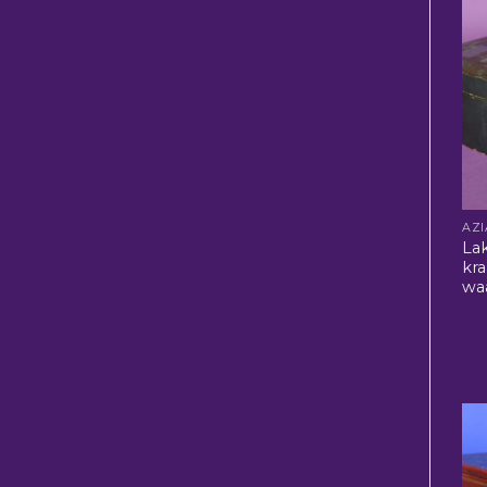
La
kr
waa