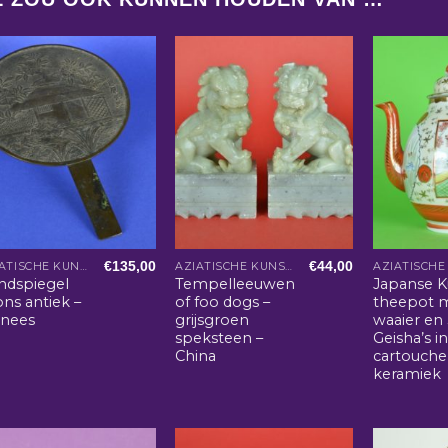
€
135,00
€
44,00
AZIATISCHE KUNST EN WOONACCESSOIRES
AZIATISCHE KUNST EN WOONACCESSOIRES
ndspiegel
Tempelleeuwen
Japanse K
ns antiek –
of foo dogs –
theepot 
inees
grijsgroen
waaier en
speksteen –
Geisha’s i
China
cartouche
keramiek