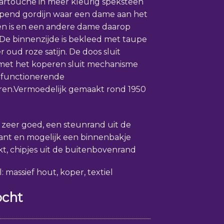
artouche in meer kleurig speksteen
pend gordijn waar een dame aan het
en is en een andere dame daarop
. De binnenzijde is bekleed met taupe
r oud roze satijn. De doos sluit
met het koperen sluit mechanisme
 functionerende
ren.Vermoedelijk gemaakt rond 1950
: zeer goed, een steunrand uit de
ant en mogelijk een binnenbakje
t, chipjes uit de buitenbovenrand
: massief hout, koper, textiel
ocht