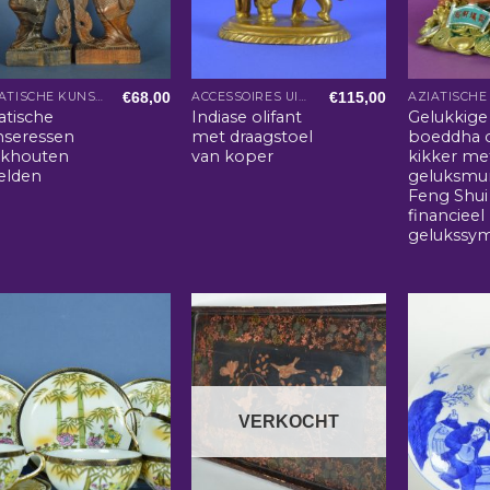
€
68,00
€
115,00
AZIATISCHE KUNST EN WOONACCESSOIRES
ACCESSOIRES UIT INDIA
atische
Indiase olifant
Gelukkige
nseressen
met draagstoel
boeddha 
akhouten
van koper
kikker me
elden
geluksmun
Feng Shui
financieel
gelukssy
VERKOCHT