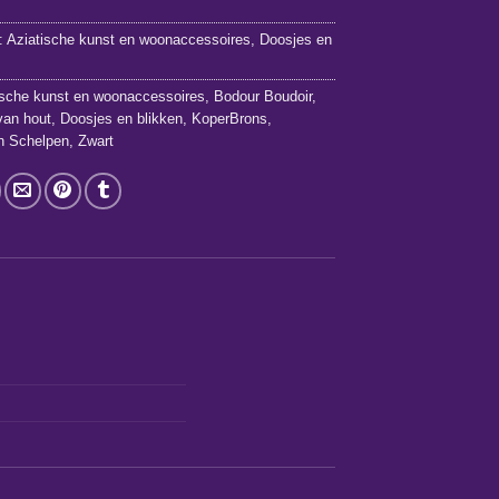
1
:
Aziatische kunst en woonaccessoires
,
Doosjes en
ische kunst en woonaccessoires
,
Bodour Boudoir
,
van hout
,
Doosjes en blikken
,
KoperBrons
,
n Schelpen
,
Zwart