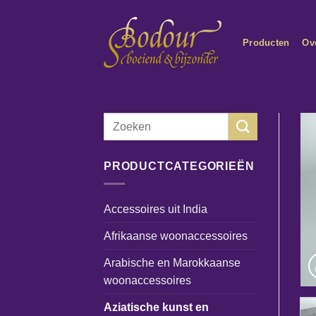
Ga
naar
Producten
Ov
inhoud
Zoeken
naar:
PRODUCTCATEGORIEËN
Accessoires uit India
Afrikaanse woonaccessoires
Arabische en Marokkaanse
woonaccessoires
Aziatische kunst en