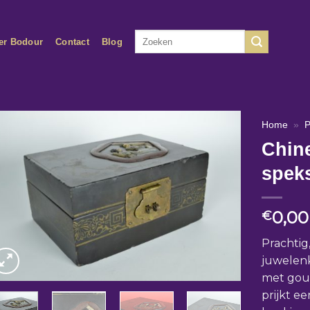
Zoeken
er Bodour
Contact
Blog
naar:
Home
»
P
Chine
spek
0,00
€
Prachtig
juwelenk
met gou
prijkt ee