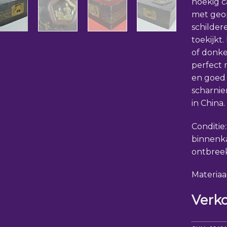
hoekig c
met geo
schilder
toekijkt
of donke
perfect 
en goed
scharnie
in China.
Conditie
binnenk
ontbreek
Materiaal
Verk