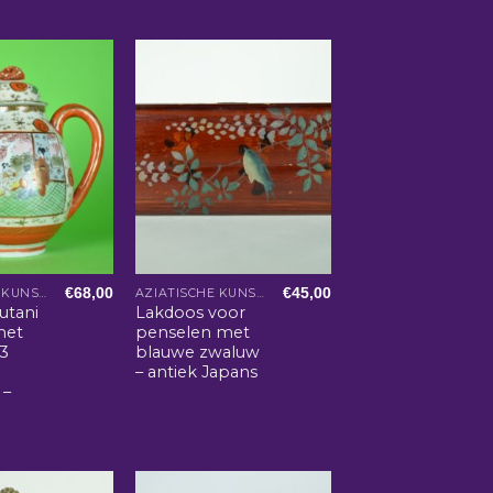
€
68,00
€
45,00
AZIATISCHE KUNST EN WOONACCESSOIRES
AZIATISCHE KUNST EN WOONACCESSOIRES
utani
Lakdoos voor
met
penselen met
 3
blauwe zwaluw
n
– antiek Japans
 –