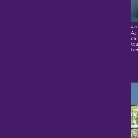
Azi
da
te
be