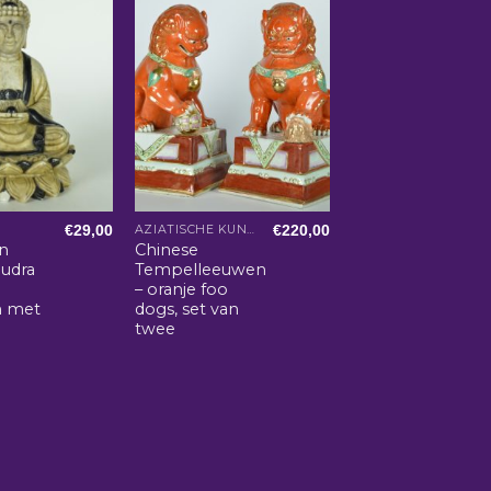
€
29,00
€
220,00
AZIATISCHE KUNST EN WOONACCESSOIRES
n
Chinese
udra
Tempelleeuwen
– oranje foo
n met
dogs, set van
twee