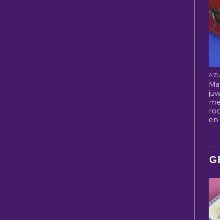
Ma
juw
me
roo
en
G