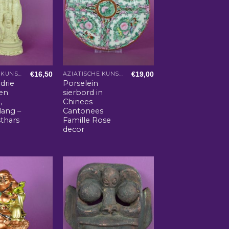
€
16,50
€
19,00
AZIATISCHE KUNST EN WOONACCESSOIRES
AZIATISCHE KUNST EN WOONACCESSOIRES
drie
Porselein
en
sierbord in
,
Chinees
lang –
Cantonees
sthars
Famille Rose
decor