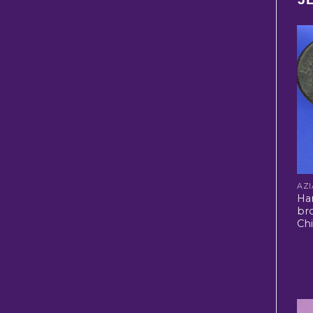
Ha
bro
Ch