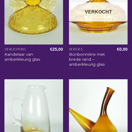
VERKOCHT
€
25,00
€
0,00
VERLICHTING
SERVIES
Kandelaar van
Bonbonnière met
amberkleurig glas
brede rand –
amberkleurig glas