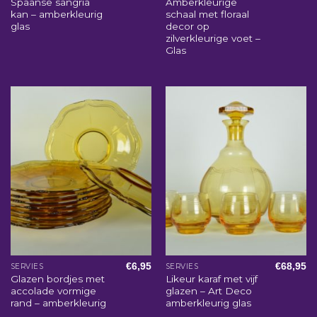
Spaanse sangria
Amberkleurige
kan – amberkleurig
schaal met floraal
glas
decor op
zilverkleurige voet –
Glas
€
6,95
€
68,95
SERVIES
SERVIES
Glazen bordjes met
Likeur karaf met vijf
accolade vormige
glazen – Art Deco
rand – amberkleurig
amberkleurig glas