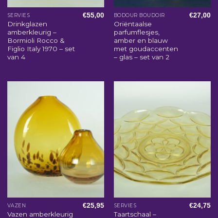
€
55,00
€
27,00
SERVIES
BODOUR BOUDOIR
Drinkglazen
Oriëntaalse
amberkleurig –
parfumflesjes,
Bormioli Rocco &
amber en blauw
Figlio Italy 1970 – set
met goudaccenten
van 4
– glas – set van 2
€
25,95
€
24,75
VAZEN
SERVIES
Vazen amberkleurig
Taartschaal –