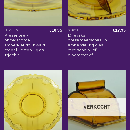
€
16,95
€
17,95
SERVIES
SERVIES
Presenteer-
Drievaks
onderschotel
presenteerschaal in
amberkleurig Inwald
amberkleurig glas
model Feston | glas
met schelp- of
Tsjechië
bloemmotief
VERKOCHT