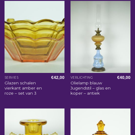
€
42,00
€
40,00
SERVIES
VERLICHTING
Glazen schalen
Olielamp blauw
vierkant amber en
Jugendstil – glas en
roze – set van 3
koper – antiek