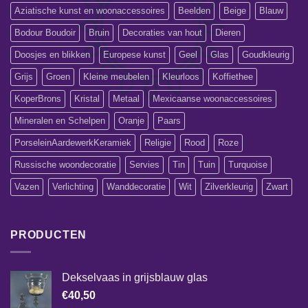
Aziatische kunst en woonaccessoires
Beelden
Beige
Blauw
Bodour Boudoir
Bruin
Decoraties van hout
Dieren
Doosjes en blikken
Europese kunst
Geel
Glas
Goudkleurig
Grijs
Groen
Kleine meubelen
Kleurloos
Koffiethee
KoperBrons
Kristal
Metaal
Mexicaanse woonaccessoires
Mineralen en Schelpen
Oranje
Paars
PorseleinAardewerkKeramiek
Religie
Rood
Roze
Russische woondecoratie
Servies
Tin
Tuin
Turquoise
Vazen
Verlichting
Wanddecoratie
Wit
Zilverkleurig
Zwart
PRODUCTEN
Dekselvaas in grijsblauw glas
€
40,50