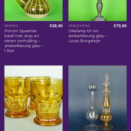
€
38,40
€
70,00
SERVIES
VERLICHTING
Porrón Spaanse
Olielamp tin en
karaf met stop en
amberkleurig glas –
rieten omhulling –
Louis Borgsteijn
amberkleurig glas –
1 liter