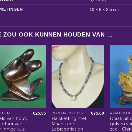
METINGEN
10 × 6 × 2,5 cm
E ZOU OOK KUNNEN HOUDEN VAN …
€
25,95
€
75,00
ELDEN
BODOUR BOUDOIR
eld van hout,
Halsketting met
Draak uit 
ulptuur van
Maansteen
golven va
n innige kus
Labradoriet en
zee – Chi