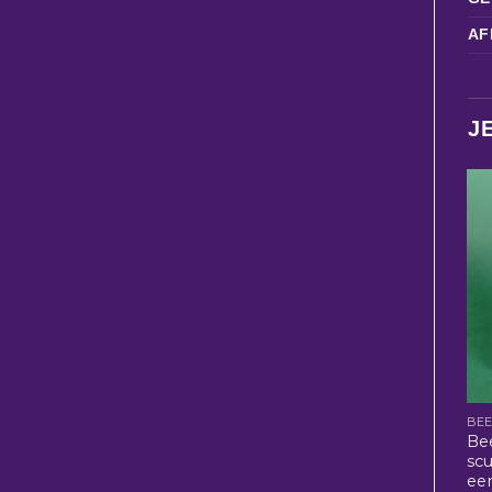
AF
J
BE
Be
sc
ee