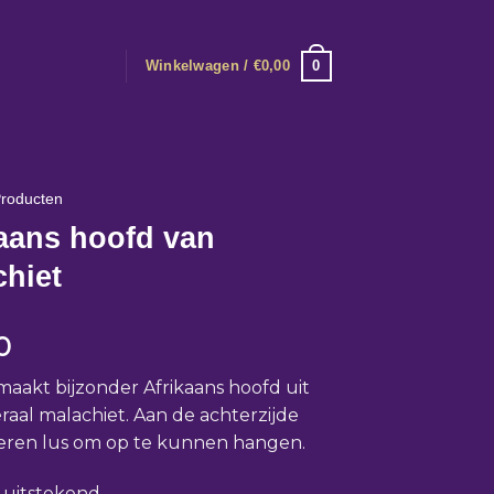
0
Winkelwagen /
€
0,00
roducten
aans hoofd van
chiet
0
akt bijzonder Afrikaans hoofd uit
raal malachiet. Aan de achterzijde
eren lus om op te kunnen hangen.
: uitstekend