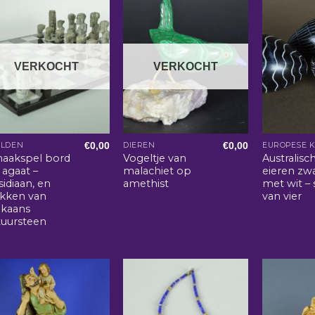
VERKOCHT
VERKOCHT
€
0,00
€
0,00
ELDEN
DIEREN
EUROPESE 
haakspel bord
Vogeltje van
Australisc
 agaat –
malachiet op
eieren zw
idiaan, en
amethist
met wit – 
ukken van
van vier
ikaans
tuursteen