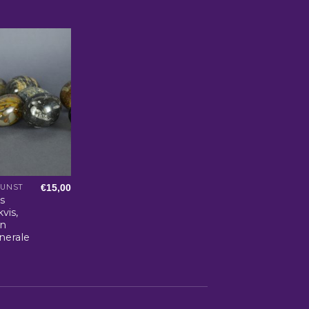
€
15,00
KUNST
s
kvis,
n
inerale