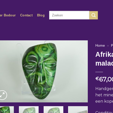
Zoeken
er Bodour
Contact
Blog
naar:
Home
»
P
Afrik
mala
67,0
€
Handgema
het mine
een kop
Conditie