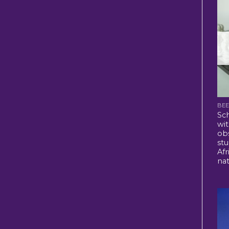
BE
Sc
wit
obs
st
Afr
na