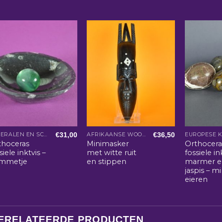
€
31,00
€
36,50
MINERALEN EN SCHELPEN
AFRIKAANSE WOONACCESSOIRES
EUROPESE 
thoceras
Minimasker
Orthocera
siele inktvis –
met witte ruit
fossiele in
mmetje
en stippen
marmer e
jaspis – m
eieren
ERELATEERDE PRODUCTEN