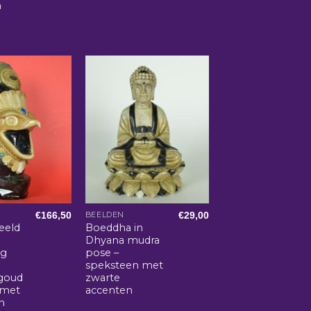
n
€
166,50
€
29,00
BEELDEN
eeld
Boeddha in
Dhyana mudra
ig
pose –
speksteen met
goud
zwarte
 met
accenten
n