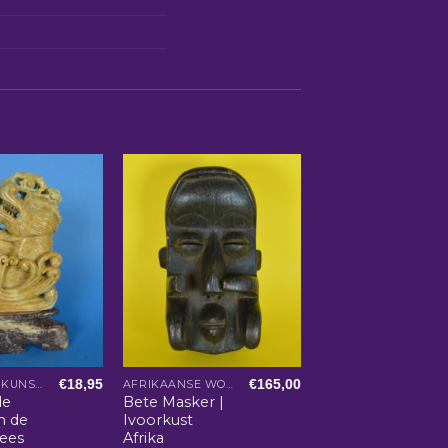
€
18,95
€
165,00
AZIATISCHE KUNST EN WOONACCESSOIRES
AFRIKAANSE WOONACCESSOIRES
de
Bete Masker |
n de
Ivoorkust
nees
Afrika