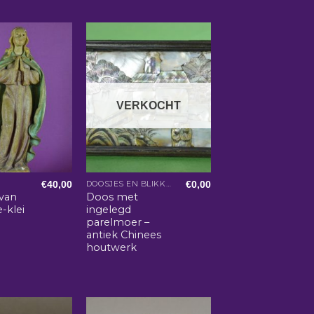
VERKOCHT
€
40,00
€
0,00
DOOSJES EN BLIKKEN
van
Doos met
-klei
ingelegd
parelmoer –
antiek Chinees
houtwerk