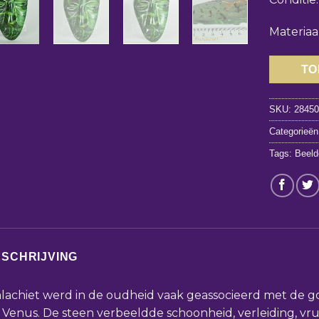
Materiaa
TO
SKU:
2845
Categorieë
Tags:
Beeld
SCHRIJVING
lachiet werd in de oudheid vaak geassocieerd met de 
 Venus. De steen verbeeldde schoonheid, verleiding, vr