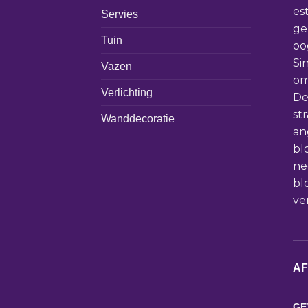
es
Servies
ge
Tuin
oo
Si
Vazen
om
Verlichting
De
st
Wanddecoratie
an
bl
ne
bl
ve
A
GE