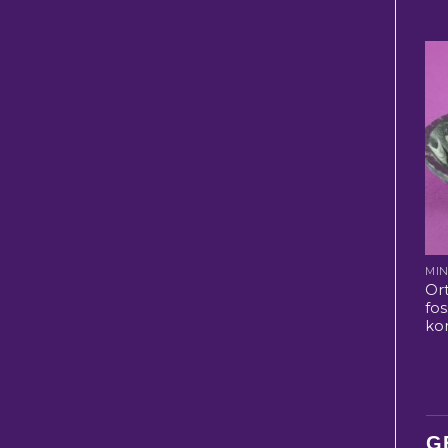
Or
fos
ko
G