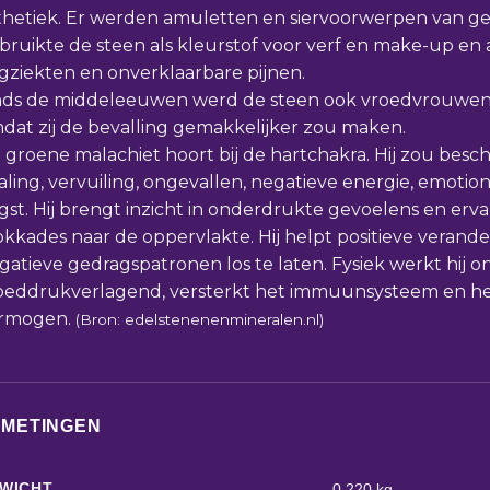
thetiek. Er werden amuletten en siervoorwerpen van g
bruikte de steen als kleurstof voor verf en make-up en 
gziekten en onverklaarbare pijnen.
nds de middeleeuwen werd de steen ook vroedvrouw
dat zij de bevalling gemakkelijker zou maken.
 groene malachiet hoort bij de hartchakra. Hij zou bes
raling, vervuiling, ongevallen, negatieve energie, emotio
gst. Hij brengt inzicht in onderdrukte gevoelens en erv
okkades naar de oppervlakte. Hij helpt positieve veran
gatieve gedragspatronen los te laten. Fysiek werkt hij on
oeddrukverlagend, versterkt het immuunsysteem en he
rmogen.
(Bron: edelstenenenmineralen.nl)
FMETINGEN
WICHT
0,220 kg