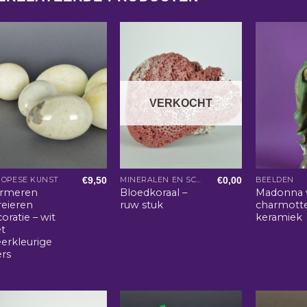
VERKOCHT
€
9,50
€
0,00
ROPESE KUNST
MINERALEN EN SCHELPEN
BEELDEN
rmeren
Bloedkoraal –
Madonna 
reieren
ruw stuk
charmotte
oratie – wit
keramiek
t
erkleurige
ers