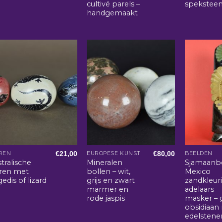
cultivé parels –
spekstee
handgemaakt
€
21,00
€
80,00
REN
EUROPESE KUNST
BEELDEN
tralische
Mineralen
Sjamaanb
eren met
bollen – wit,
Mexico
edis of lizard
grijs en zwart
zandkleur
marmer en
adelaars
rode jaspis
masker – 
obsidiaan
edelstene