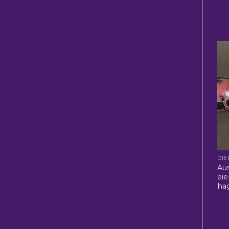
DIE
Aus
ei
hag