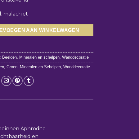
l: malachiet
EVOEGEN AAN WINKELWAGEN
0
n:
Beelden
,
Mineralen en schelpen
,
Wanddecoratie
en
,
Groen
,
Mineralen en Schelpen
,
Wanddecoratie
godinnen Aphrodite
uchtbaarheid en