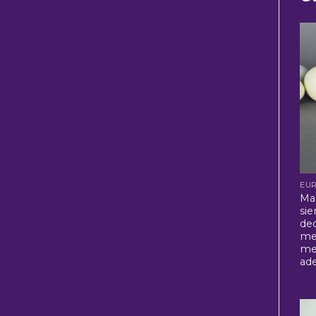
EU
Ma
sie
dec
me
me
ad