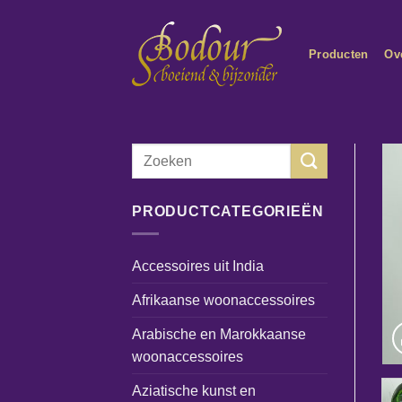
Ga
naar
Producten
Ov
inhoud
Zoeken
naar:
PRODUCTCATEGORIEËN
Accessoires uit India
Afrikaanse woonaccessoires
Arabische en Marokkaanse
woonaccessoires
Aziatische kunst en