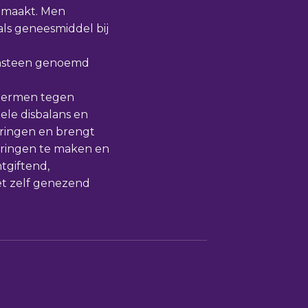
emaakt. Men
als geneesmiddel bij
ensteen genoemd
chermen tegen
nele disbalans en
aringen en brengt
deringen te maken en
tgiftend,
t zelf genezend