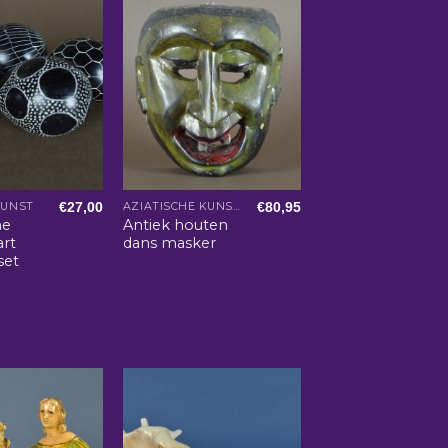
€
27,00
€
80,95
KUNST
AZIATISCHE KUNST EN WOONACCESSOIRES
he
Antiek houten
art
dans masker
set