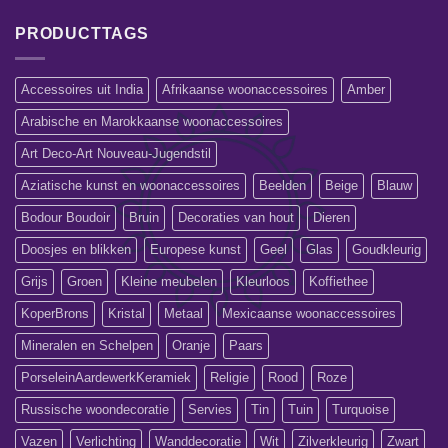
PRODUCTTAGS
Accessoires uit India
Afrikaanse woonaccessoires
Amber
Arabische en Marokkaanse woonaccessoires
Art Deco-Art Nouveau-Jugendstil
Aziatische kunst en woonaccessoires
Beelden
Beige
Blauw
Bodour Boudoir
Bruin
Decoraties van hout
Dieren
Doosjes en blikken
Europese kunst
Geel
Glas
Goudkleurig
Grijs
Groen
Kleine meubelen
Kleurloos
Koffiethee
KoperBrons
Kristal
Metaal
Mexicaanse woonaccessoires
Mineralen en Schelpen
Oranje
Paars
PorseleinAardewerkKeramiek
Religie
Rood
Roze
Russische woondecoratie
Servies
Tin
Tuin
Turquoise
Vazen
Verlichting
Wanddecoratie
Wit
Zilverkleurig
Zwart