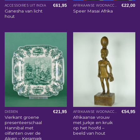
€
61,95
€
22,00
ACCESSOIRES UIT INDIA
AFRIKAANSE WOONACCESSOIRES
Ganesha van licht
Speer Masai Afrika
hout
€
21,95
€
54,95
DIEREN
AFRIKAANSE WOONACCESSOIRES
Vierkant groene
Afrikaanse vrouw
presenteerschaal
met jurkje en kruik
Hannibal met
op het hoofd –
olifanten over de
beeld van hout
Alpen – Keramiek