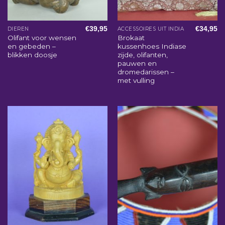
€
39,95
€
34,95
DIEREN
ACCESSOIRES UIT INDIA
Olifant voor wensen
Brokaat
en gebeden –
kussenhoes Indiase
blikken doosje
zijde, olifanten,
pauwen en
dromedarissen –
met vulling