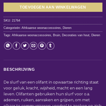
TOEVOEGEN AAN WINKELWAGEN
SKU:
21764
Categorieën:
Afrikaanse woonaccessoires
,
Dieren
Tags:
Afrikaanse woonaccessoires
,
Bruin
,
Decoraties van hout
,
Dieren
BESCHRIJVING
De slurf van een olifant in opwaartse richting staat
voor geluk, kracht, wijsheid, macht en een lang
leven. Olifanten gebruiken hun slurf voor o.a.
ademen, ruiken, aanraken en grijpen, om met
elkaar te communiceren, voedsel te zoeken en zich