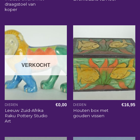
draagstoel van
koper
VERKOCHT
€
0,00
€
16,95
DIEREN
DIEREN
Leeuw Zuid-Afrika
Houten box met
Raku Pottery Studio
gouden vissen
Art