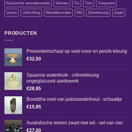
Russische woondecoratie
Servies
Tin
Tuin
Turquoise
Vazen
Verlichting
Wanddecoratie
Wit
Zilverkleurig
Zwart
PRODUCTEN
Presenteerschaal op voet ivoor en perzik kleurig
€
32,50
Spaanse waterkruik - crèmekleurig
ongeglazuurd aardewerk
€
28,95
Boeddha voet van palissanderhout - schaaltje
€
15,95
Australische eieren zwart met wit - set van vier
€
27,00