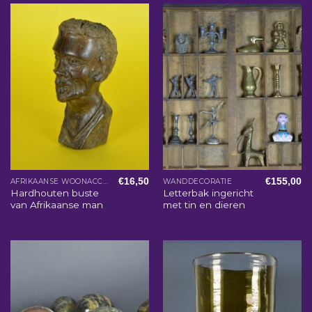
€
16,50
€
155,00
AFRIKAANSE WOONACCESSOIRES
WANDDECORATIE
Hardhouten buste
Letterbak ingericht
van Afrikaanse man
met tin en dieren