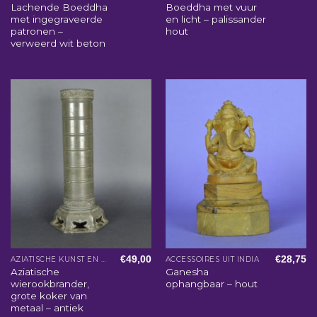
Lachende Boeddha
Boeddha met vuur
met ingegraveerde
en licht – palissander
patronen –
hout
verweerd wit beton
€
49,00
€
28,75
AZIATISCHE KUNST EN WOONACCESSOIRES
ACCESSOIRES UIT INDIA
Aziatische
Ganesha
wierookbrander,
ophangbaar – hout
grote koker van
metaal – antiek