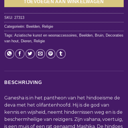
TOEVOEGEN AAN WINKELWAGEN
SKU:
27313
Categorieën:
Beelden
,
Religie
Tags:
Aziatische kunst en woonaccessoires
,
Beelden
,
Bruin
,
Decoraties
van hout
,
Dieren
,
Religie
BESCHRIJVING
Ganesha is in het pantheon van het hindoeïsme de
deva met het olifantenhoofd. Hij is de god van
kennis en wijsheid, neemt hindernissen weg en is de
beschermheilige van reizigers. Zijn vahana, voertuig,
is een muis of een rat genaamd Mashika. De hindoes