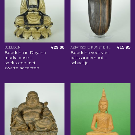
€
29,00
€
15,95
BEELDEN
AZIATISCHE KUNST EN WOONACCESSOIRES
Boeddha in Dhyana
Boeddha voet van
mudra pose –
palissanderhout –
speksteen met
schaaltje
zwarte accenten