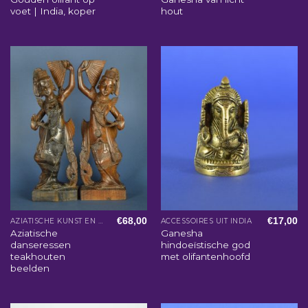
voet | India, koper
hout
€
68,00
€
17,00
AZIATISCHE KUNST EN WOONACCESSOIRES
ACCESSOIRES UIT INDIA
Aziatische
Ganesha
danseressen
hindoeïstische god
teakhouten
met olifantenhoofd
beelden