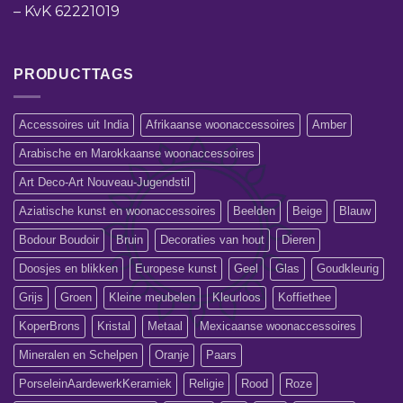
–
KvK 62221019
PRODUCTTAGS
Accessoires uit India
Afrikaanse woonaccessoires
Amber
Arabische en Marokkaanse woonaccessoires
Art Deco-Art Nouveau-Jugendstil
Aziatische kunst en woonaccessoires
Beelden
Beige
Blauw
Bodour Boudoir
Bruin
Decoraties van hout
Dieren
Doosjes en blikken
Europese kunst
Geel
Glas
Goudkleurig
Grijs
Groen
Kleine meubelen
Kleurloos
Koffiethee
KoperBrons
Kristal
Metaal
Mexicaanse woonaccessoires
Mineralen en Schelpen
Oranje
Paars
PorseleinAardewerkKeramiek
Religie
Rood
Roze