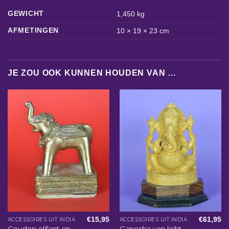
GEWICHT
1,450 kg
AFMETINGEN
10 × 19 × 23 cm
JE ZOU OOK KUNNEN HOUDEN VAN …
€
15,95
€
61,95
ACCESSOIRES UIT INDIA
ACCESSOIRES UIT INDIA
Gouden olifant op
Ganesha van licht