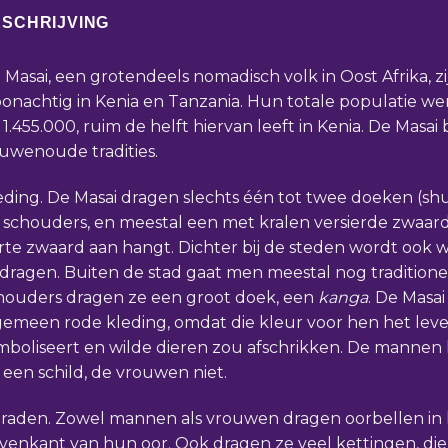
SCHRIJVING
 Masai, een grotendeels nomadisch volk in Oost Afrika, z
onachtig in Kenia en Tanzania. Hun totale populatie we
 1.455.000, ruim de helft hiervan leeft in Kenia. De Mas
uwenoude tradities.
eding. De Masai dragen slechts één tot twee doeken (sh
 schouders, en meestal een met kralen versierde zwaar
rte zwaard aan hangt. Dichter bij de steden wordt ook w
dragen. Buiten de stad gaat men meestal nog traditione
houders dragen ze een groot doek, een
kanga
. De Masa
gemeen rode kleding, omdat die kleur voor hen het lev
mboliseert en wilde dieren zou afschrikken. De mannen
 een schild, de vrouwen niet.
eraden. Zowel mannen als vrouwen dragen oorbellen in 
venkant van hun oor. Ook dragen ze veel kettingen, die