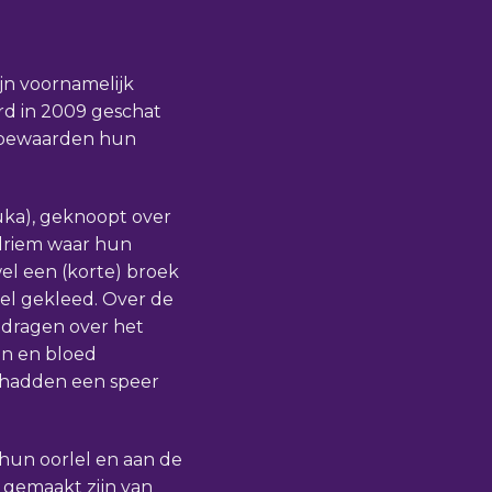
ijn voornamelijk
rd in 2009 geschat
ai bewaarden hun
uka), geknoopt over
driem waar hun
el een (korte) broek
el gekleed. Over de
i dragen over het
en en bloed
 hadden een speer
hun oorlel en aan de
 gemaakt zijn van