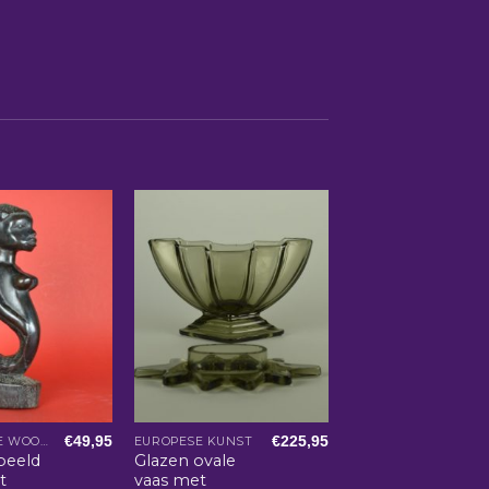
€
49,95
€
225,95
AFRIKAANSE WOONACCESSOIRES
EUROPESE KUNST
beeld
Glazen ovale
t
vaas met