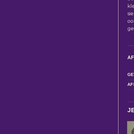
kl
si
oo
ge
A
GE
AF
J