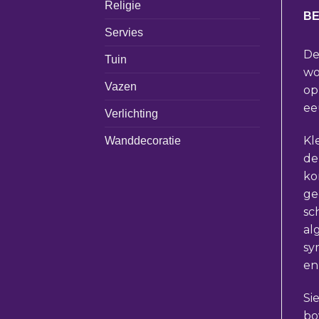
Religie
BE
Servies
De
Tuin
wo
Vazen
op
ee
Verlichting
Kl
Wanddecoratie
de
ko
ge
sc
al
sy
en
Si
bo