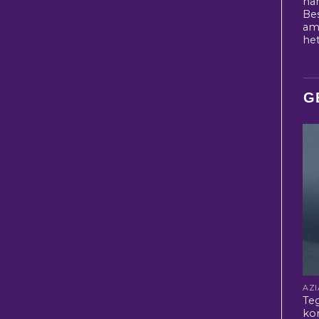
ha
Be
am
he
G
Te
ko