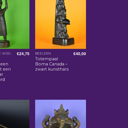
€
24,75
€
40,00
AFRIKAANSE WOONACCESSOIRES
BEELDEN
e
Totempaal
 een
Boma Canada –
t een
zwart kunsthars
ar
ard