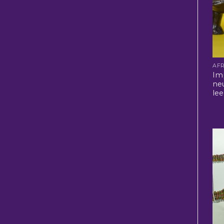
Im
ne
lee