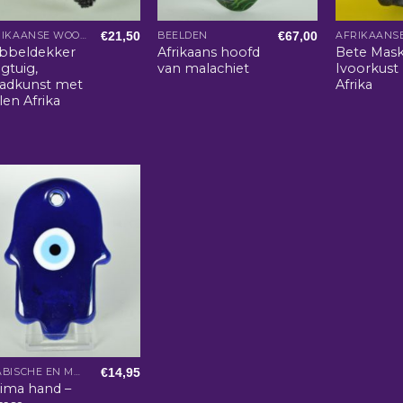
€
21,50
€
67,00
AFRIKAANSE WOONACCESSOIRES
BEELDEN
bbeldekker
Afrikaans hoofd
Bete Mask
egtuig,
van malachiet
Ivoorkust
aadkunst met
Afrika
len Afrika
€
14,95
ARABISCHE EN MAROKKAANSE WOONACCESSOIRES
tima hand –