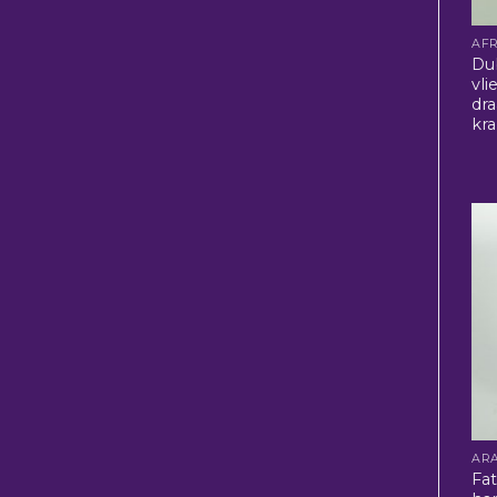
Du
vli
dr
kra
Fa