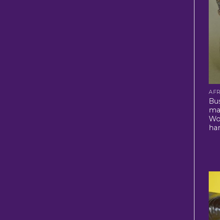
Bus
ma
Wo
ha