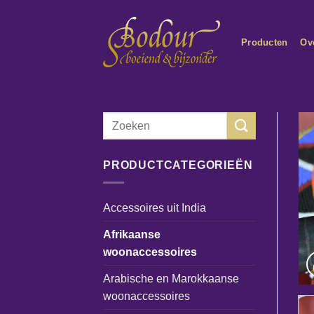
Ga
naar
Producten
Ov
inhoud
Zoeken
naar:
PRODUCTCATEGORIEËN
Accessoires uit India
Afrikaanse
woonaccessoires
Arabische en Marokkaanse
woonaccessoires