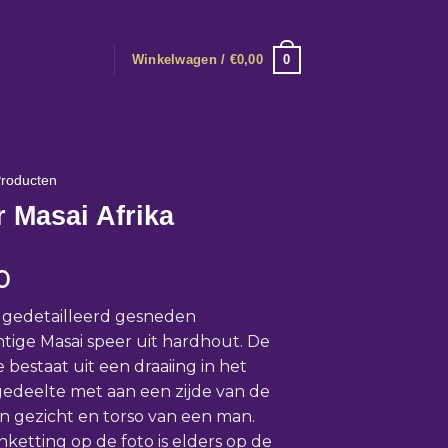
0
Winkelwagen /
€
0,00
roducten
 Masai Afrika
0
 gedetailleerd gesneden
ige Masai speer uit hardhout. De
 bestaat uit een draaiing in het
deelte met aan een zijde van de
n gezicht en torso van een man.
nketting op de foto is elders op de