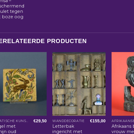
msa –
schermend
ulet tegen
t boze oog
ERELATEERDE PRODUCTEN
€
29,50
€
155,00
AZIATISCHE KUNST EN WOONACCESSOIRES
WANDDECORATIE
gel met
Letterbak
Afrikaans 
nijn oud
ingericht met
vrouw me