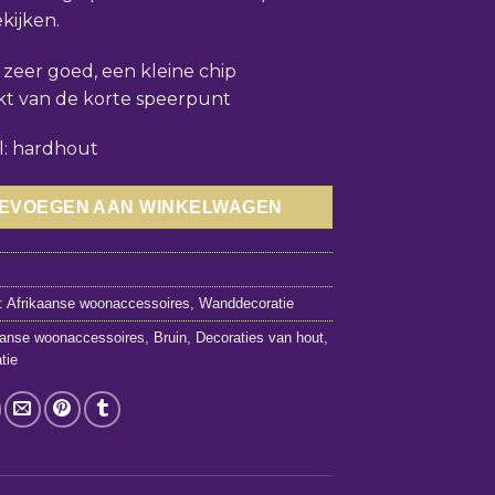
ekijken.
: zeer goed, een kleine chip
t van de korte speerpunt
l: hardhout
EVOEGEN AAN WINKELWAGEN
6
:
Afrikaanse woonaccessoires
,
Wanddecoratie
aanse woonaccessoires
,
Bruin
,
Decoraties van hout
,
tie