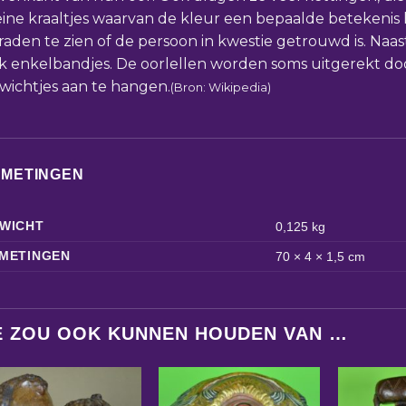
eine kraaltjes waarvan de kleur een bepaalde betekenis h
eraden te zien of de persoon in kwestie getrouwd is. Naa
k enkelbandjes. De oorlellen worden soms uitgerekt do
wichtjes aan te hangen.
(Bron: Wikipedia)
FMETINGEN
WICHT
0,125 kg
METINGEN
70 × 4 × 1,5 cm
E ZOU OOK KUNNEN HOUDEN VAN …