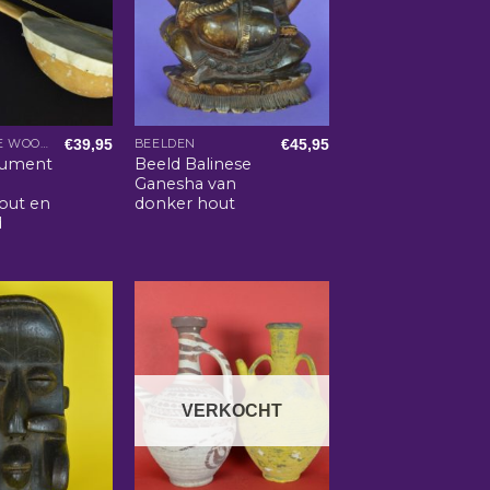
€
39,95
€
45,95
AFRIKAANSE WOONACCESSOIRES
BEELDEN
rument
Beeld Balinese
Ganesha van
hout en
donker hout
d
VERKOCHT