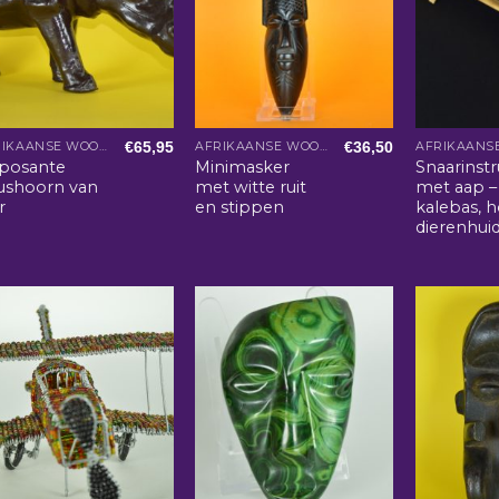
€
65,95
€
36,50
AFRIKAANSE WOONACCESSOIRES
AFRIKAANSE WOONACCESSOIRES
posante
Minimasker
Snaarinst
ushoorn van
met witte ruit
met aap –
r
en stippen
kalebas, 
dierenhui