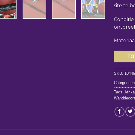
site te b
Conditie
ontbreek
Materiaa
TO
SKU:
1044
Categorieën
Tags:
Afrik
Wanddecora