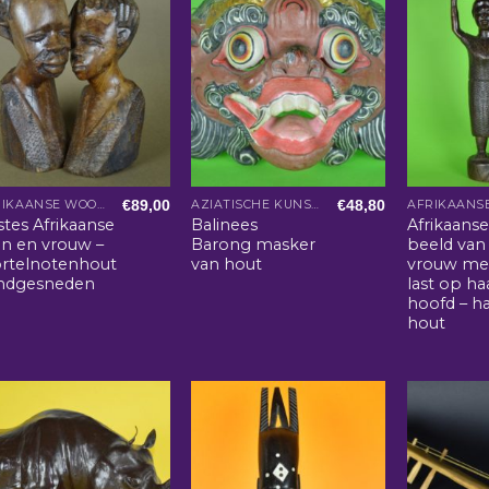
€
89,00
€
48,80
AFRIKAANSE WOONACCESSOIRES
AZIATISCHE KUNST EN WOONACCESSOIRES
tes Afrikaanse
Balinees
Afrikaans
n en vrouw –
Barong masker
beeld van
rtelnotenhout
van hout
vrouw me
ndgesneden
last op ha
hoofd – h
hout