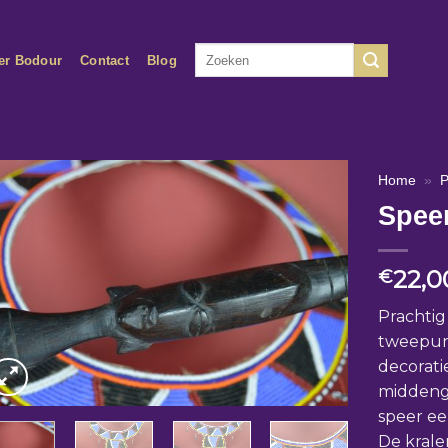
Zoeken
er Bodour
Contact
Blog
naar:
Home
»
P
Speer
22,0
€
Prachtig
tweepunt
decoratie
middenge
speer ee
De krale