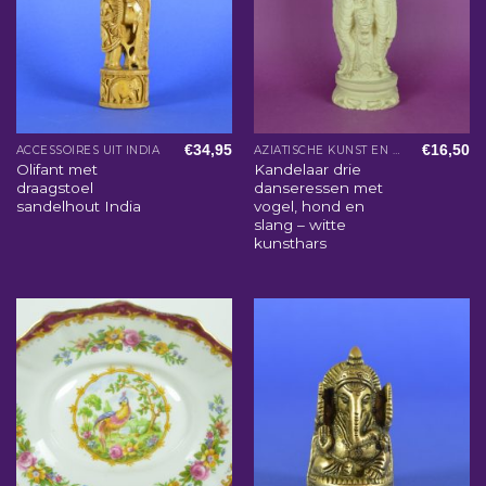
€
34,95
€
16,50
ACCESSOIRES UIT INDIA
AZIATISCHE KUNST EN WOONACCESSOIRES
Olifant met
Kandelaar drie
draagstoel
danseressen met
sandelhout India
vogel, hond en
slang – witte
kunsthars