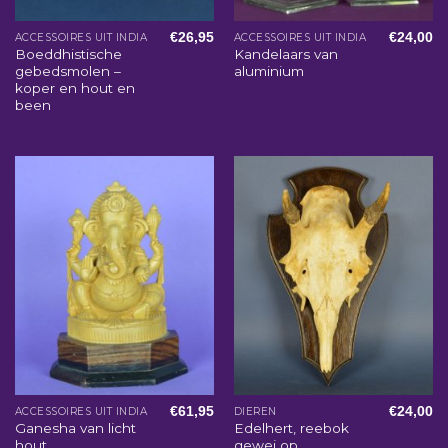
€
26,95
€
24,00
ACCESSOIRES UIT INDIA
ACCESSOIRES UIT INDIA
Boeddhistische
Kandelaars van
gebedsmolen –
aluminium
koper en hout en
been
€
61,95
€
24,00
ACCESSOIRES UIT INDIA
DIEREN
Ganesha van licht
Edelhert, reebok
hout
gewei op