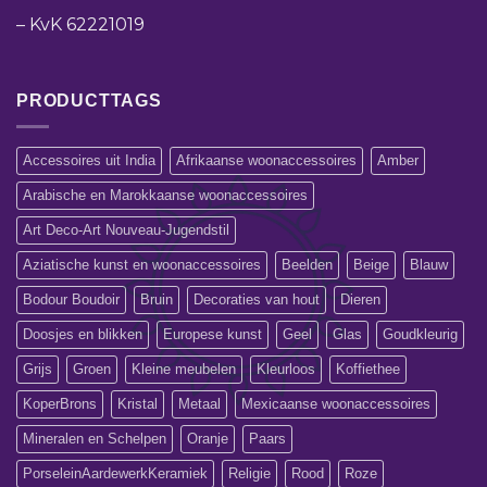
–
KvK 62221019
PRODUCTTAGS
Accessoires uit India
Afrikaanse woonaccessoires
Amber
Arabische en Marokkaanse woonaccessoires
Art Deco-Art Nouveau-Jugendstil
Aziatische kunst en woonaccessoires
Beelden
Beige
Blauw
Bodour Boudoir
Bruin
Decoraties van hout
Dieren
Doosjes en blikken
Europese kunst
Geel
Glas
Goudkleurig
Grijs
Groen
Kleine meubelen
Kleurloos
Koffiethee
KoperBrons
Kristal
Metaal
Mexicaanse woonaccessoires
Mineralen en Schelpen
Oranje
Paars
PorseleinAardewerkKeramiek
Religie
Rood
Roze