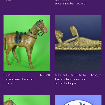
eikenhouten schild
€
33,50
€
17,95
DIEREN
ACCESSOIRES UIT INDIA
Leren paard – licht
Lezende vrouw op
bruin
ligbed – koper