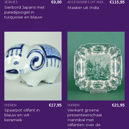
€
0,00
€
115,95
SERVIES
ACCESSOIRES UIT INDIA
Sierbord Japans met
Masker uit India
paradijsvogel in
turquoise en blauw
€
17,95
€
21,95
DIEREN
DIEREN
Spaarpot olifant in
Vierkant groene
blauw en wit
presenteerschaal
keramiek
Hannibal met
olifanten over de