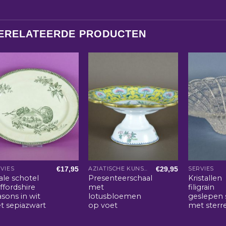
ERELATEERDE PRODUCTEN
€
17,95
€
29,95
VIES
AZIATISCHE KUNST EN WOONACCESSOIRES
SERVIES
ale schotel
Presenteerschaal
Kristallen
ffordshire
met
filigrain
sons in wit
lotusbloemen
geslepen 
t sepiazwart
op voet
met sterr