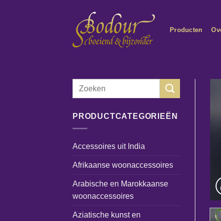
Ga
naar
Producten
Ov
inhoud
Zoeken
naar:
PRODUCTCATEGORIEËN
Accessoires uit India
Afrikaanse woonaccessoires
Arabische en Marokkaanse
woonaccessoires
Aziatische kunst en