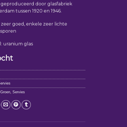
 geproduceerd door glasfabriek
erdam tussen 1920 en 1946.
: zeer goed, enkele zeer lichte
ssporen
l: uranium glas
ocht
3
ervies
,
Groen
,
Servies