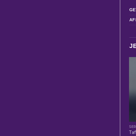
GE
AF
J
SER
Taf