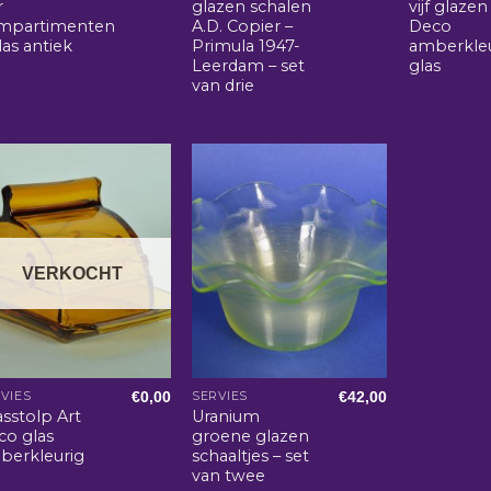
r
glazen schalen
vijf glazen
mpartimenten
A.D. Copier –
Deco
las antiek
Primula 1947-
amberkle
Leerdam – set
glas
van drie
VERKOCHT
€
0,00
€
42,00
VIES
SERVIES
sstolp Art
Uranium
co glas
groene glazen
berkleurig
schaaltjes – set
van twee