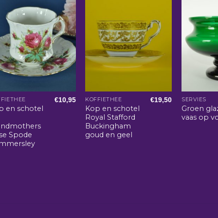
€
10,95
€
19,50
FIETHEE
KOFFIETHEE
SERVIES
p en schotel
Kop en schotel
Groen gla
Royal Stafford
vaas op v
andmothers
Buckingham
se Spode
goud en geel
mmersley