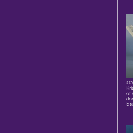
SER
Kri
of
doo
be