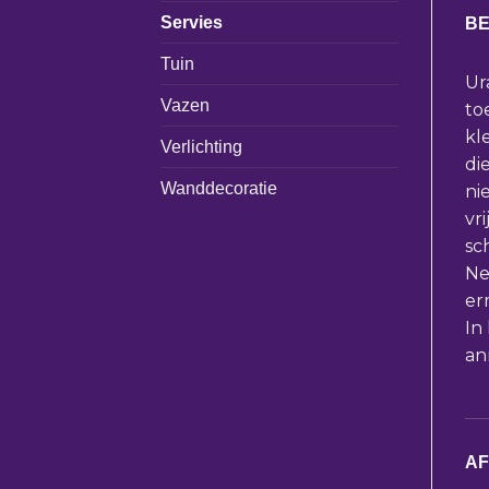
Servies
BE
Tuin
Ur
Vazen
to
kl
Verlichting
die
Wanddecoratie
ni
vr
sc
Ne
er
In
an
A