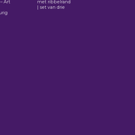
 – Art
met ribbelrand
| set van drie
urig