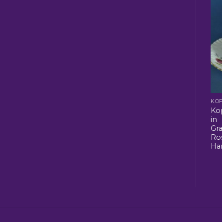
KOF
Ko
in
Gr
Ro
Ha