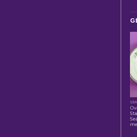
G
SER
Ov
Sta
Sea
me