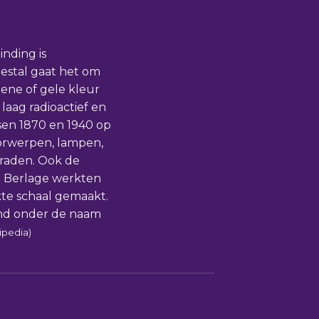
nding is
estal gaat het om
ene of gele kleur
 laag radioactief en
sen 1870 en 1940 op
oorwerpen, lampen,
eraden. Ook de
t Berlage werkten
te schaal gemaakt.
end onder de naam
ipedia)