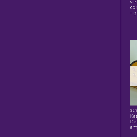
vie
co
– g
SER
Kaa
De
am