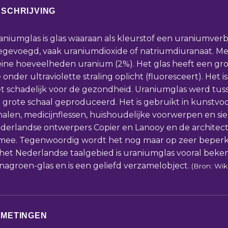
SCHRIJVING
aniumglas is glas waaraan als kleurstof een uraniumverbi
egevoegd, vaak uraniumdioxide of natriumdiuranaat. Me
eine hoeveelheden uranium (2%). Het glas heeft een gro
 onder ultraviolette straling oplicht (fluoresceert). Het is
et schadelijk voor de gezondheid. Uraniumglas werd tus
ij grote schaal geproduceerd. Het is gebruikt in kunstv
halen, medicijnflessen, huishoudelijke voorwerpen en si
derlandse ontwerpers Copier en Lanooy en de architec
mee. Tegenwoordig wordt het nog maar op zeer beperk
 het Nederlandse taalgebied is uraniumglas vooral bek
nagroen-glas en is een geliefd verzamelobject.
(Bron: Wik
FMETINGEN