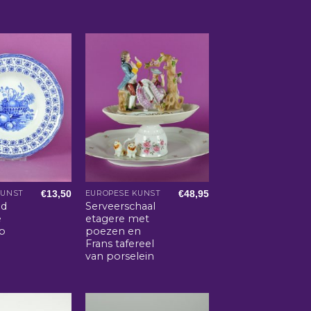
€
13,50
€
48,95
KUNST
EUROPESE KUNST
d
Serveerschaal
e
etagere met
ep
poezen en
Frans tafereel
van porselein