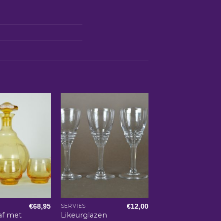
€
68,95
€
12,00
SERVIES
af met
Likeurglazen