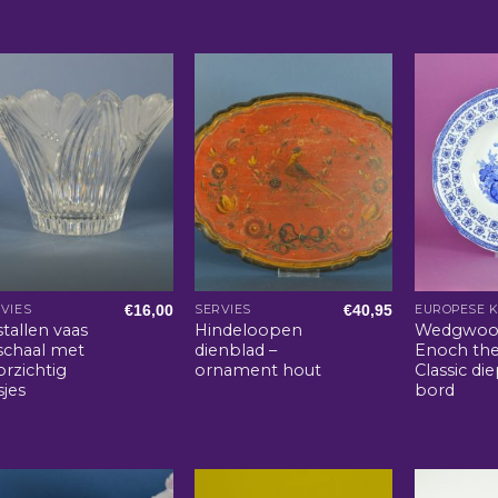
€
16,00
€
40,95
VIES
SERVIES
EUROPESE 
stallen vaas
Hindeloopen
Wedgwoo
 schaal met
dienblad –
Enoch th
rzichtig
ornament hout
Classic di
sjes
bord