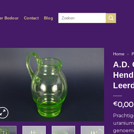
Zoeken
er Bodour
Contact
Blog
naar:
Home
»
P
A.D.
Hendr
Leer
0,00
€
Prachtig
uranium
genoemd.