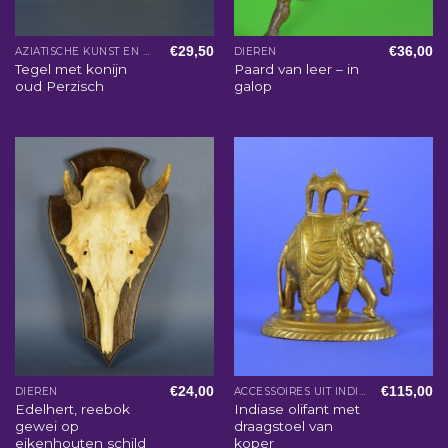
€
29,50
€
36,00
AZIATISCHE KUNST EN WOONACCESSOIRES
DIEREN
Tegel met konijn
Paard van leer – in
oud Perzisch
galop
€
24,00
€
115,00
DIEREN
ACCESSOIRES UIT INDIA
Edelhert, reebok
Indiase olifant met
gewei op
draagstoel van
eikenhouten schild
koper