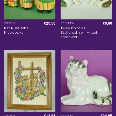
€
25,50
€
0,00
DIEREN
BEELDEN
Kat Russische
Twee hondjes
Matroesjka
Staffordshire – Antiek
aardewerk
€
12,95
€
34,95
DIEREN
BEELDEN