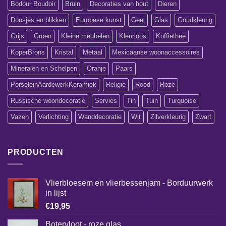
Bodour Boudoir
Bruin
Decoraties van hout
Dieren
Doosjes en blikken
Europese kunst
Geel
Glas
Goudkleurig
Grijs
Groen
Kleine meubelen
Kleurloos
Koffiethee
KoperBrons
Kristal
Metaal
Mexicaanse woonaccessoires
Mineralen en Schelpen
Oranje
Paars
PorseleinAardewerkKeramiek
Religie
Rood
Roze
Russische woondecoratie
Servies
Tin
Tuin
Turquoise
Vazen
Verlichting
Wanddecoratie
Wit
Zilverkleurig
Zwart
PRODUCTEN
Vlierbloesem en vlierbessenjam - Borduurwerk
in lijst
€
19,95
Botervloot - roze glas