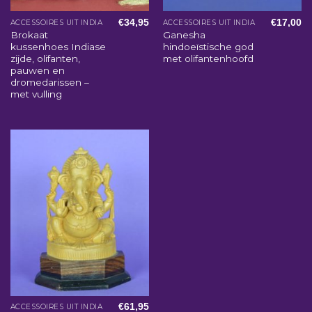
€
34,95
€
17,00
ACCESSOIRES UIT INDIA
ACCESSOIRES UIT INDIA
Brokaat
Ganesha
kussenhoes Indiase
hindoeïstische god
zijde, olifanten,
met olifantenhoofd
pauwen en
dromedarissen –
met vulling
€
61,95
ACCESSOIRES UIT INDIA