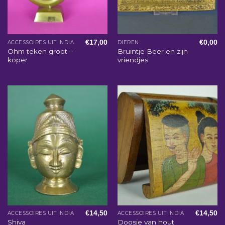
€
17,00
€
0,00
ACCESSOIRES UIT INDIA
DIEREN
Ohm teken groot –
Bruintje Beer en zijn
koper
vriendjes
€
14,50
€
14,50
ACCESSOIRES UIT INDIA
ACCESSOIRES UIT INDIA
Shiva
Doosje van hout