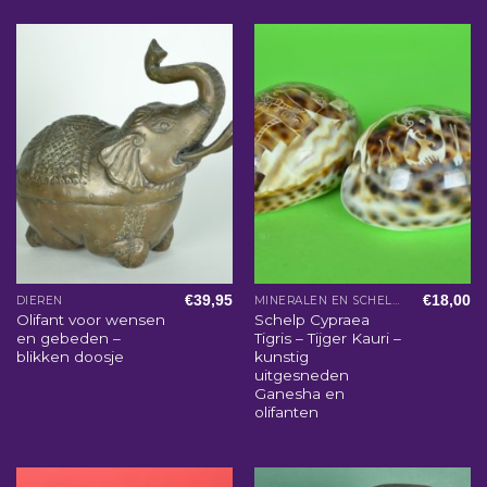
€
39,95
€
18,00
DIEREN
MINERALEN EN SCHELPEN
Olifant voor wensen
Schelp Cypraea
en gebeden –
Tigris – Tijger Kauri –
blikken doosje
kunstig
uitgesneden
Ganesha en
olifanten