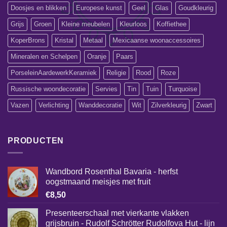
Doosjes en blikken
Europese kunst
Geel
Glas
Goudkleurig
Grijs
Groen
Kleine meubelen
Kleurloos
Koffiethee
KoperBrons
Kristal
Metaal
Mexicaanse woonaccessoires
Mineralen en Schelpen
Oranje
Paars
PorseleinAardewerkKeramiek
Religie
Rood
Roze
Russische woondecoratie
Servies
Tin
Tuin
Turquoise
Vazen
Verlichting
Wanddecoratie
Wit
Zilverkleurig
Zwart
PRODUCTEN
Wandbord Rosenthal Bavaria - herfst
oogstmaand meisjes met fruit
€
8,50
Presenteerschaal met vierkante vlakken
grijsbruin - Rudolf Schrötter Rudolfova Hut - lijn