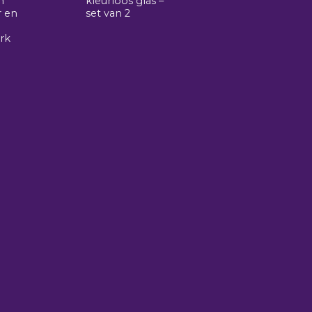
n
kleurloos glas –
r en
set van 2
rk