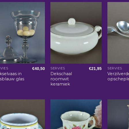
€
40,50
€
21,95
VIES
SERVIES
SERVIES
selvaas in
Dekschaal
Verzilverd
jsblauw glas
roomwit
opschepl
keramiek