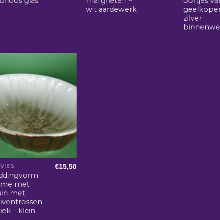
urloos glas
margrieten –
oortjes va
wit aardewerk
geelkope
zilver
binnenwe
€
15,50
VIES
ddingvorm
ème met
uin met
uiventrossen
iek – klein