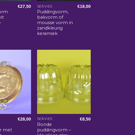
€
27,50
€
18,00
SERVIES
orm
Puddingvorm,
it
bakvorm of
–
mousse vorm in
zandkleurig
keramiek
€
28,00
€
8,50
SERVIES
Ronde
r met
puddingvorm –