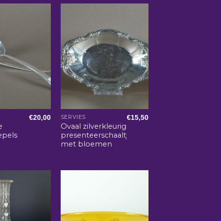
€
20,00
€
15,50
SERVIES
e
Ovaal zilverkleurig
epels
presenteerschaaltje
met bloemen