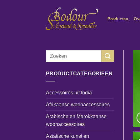
Ga
naar
Producten
Ov
inhoud
Zoeken
naar:
PRODUCTCATEGORIEËN
Accessoires uit India
Afrikaanse woonaccessoires
Arabische en Marokkaanse
woonaccessoires
Aziatische kunst en