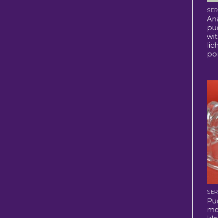
SER
An
pu
wi
lic
po
SER
Pu
met