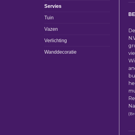
Servies
BE
Tuin
Vazen
De
N.
Verlichting
gr
Wanddecoratie
vi
Wi
an
bu
he
mu
Re
Na
(Br