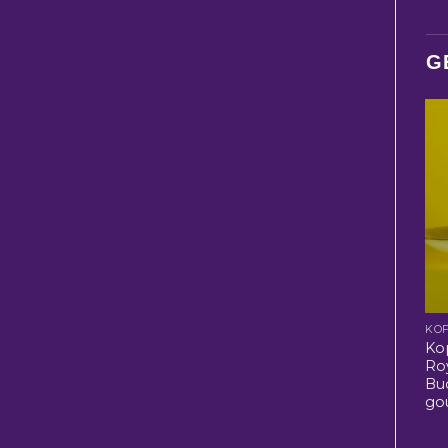
G
KOF
Ko
Roy
Bu
go