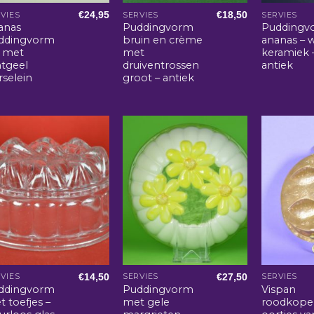
€
24,95
€
18,50
VIES
SERVIES
SERVIES
anas
Puddingvorm
Puddingv
ddingvorm
bruin en crème
ananas – w
t met
met
keramiek 
htgeel
druiventrossen
antiek
rselein
groot – antiek
€
14,50
€
27,50
VIES
SERVIES
SERVIES
ddingvorm
Puddingvorm
Vispan
 toefjes –
met gele
roodkope