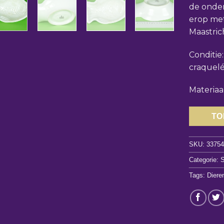
de onder
erop met
Maastric
Conditie:
craquelé
Materiaa
TO
SKU:
3375
Categorie:
S
Tags:
Diere