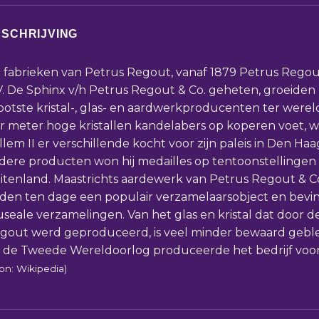
SCHRIJVING
 fabrieken van Petrus Regout, vanaf 1879 Petrus Regout
V. De Sphinx v/h Petrus Regout & Co. geheten, groeiden 
ootste kristal-, glas- en aardwerkproducenten ter werel
er meter hoge kristallen kandelabers op koperen voet, 
llem II er verschillende kocht voor zijn paleis in Den Haa
dere producten won hij medailles op tentoonstellingen 
itenland. Maastrichts aardewerk van Petrus Regout & Co
den ten dage een populair verzamelaarsobject en bevind
seale verzamelingen. Van het glas en kristal dat door d
gout werd geproduceerd, is veel minder bewaard gebl
 de Tweede Wereldoorlog produceerde het bedrijf voorna
on: Wikipedia)