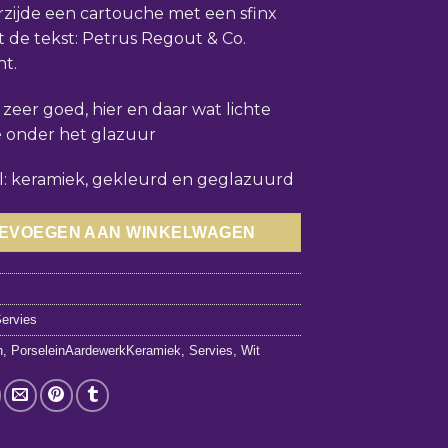
zijde een cartouche met een sfinx
 de tekst: Petrus Regout & Co.
ht.
 zeer goed, hier en daar wat lichte
 onder het glazuur
l: keramiek, gekleurd en geglazuurd
EVOEGEN AAN WINKELWAGEN
4
ervies
n
,
PorseleinAardewerkKeramiek
,
Servies
,
Wit