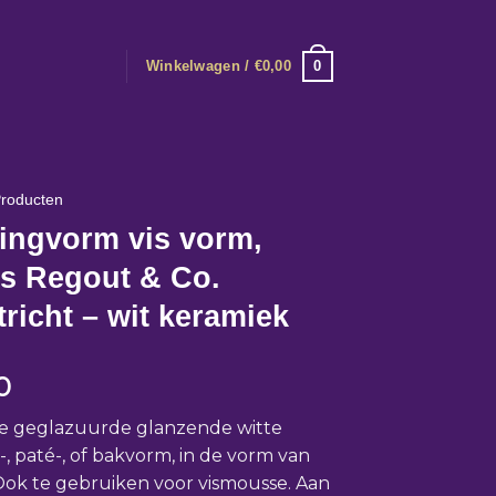
0
Winkelwagen /
€
0,00
roducten
ingvorm vis vorm,
us Regout & Co.
richt – wit keramiek
0
ge geglazuurde glanzende witte
, paté-, of bakvorm, in de vorm van
 Ook te gebruiken voor vismousse. Aan