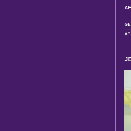
A
GE
AF
J