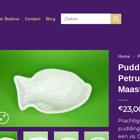
Zoeken
er Bodour
Contact
Blog
naar:
Home
»
P
Pudd
Petr
Maast
23,0
€
Prachti
pudding-
een vis.