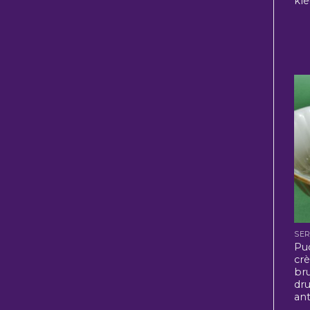
kle
SER
Pu
cr
br
dr
ant