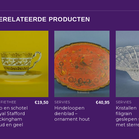
ERELATEERDE PRODUCTEN
€
19,50
€
40,95
FIETHEE
SERVIES
SERVIES
p en schotel
Hindeloopen
Kristallen
al Stafford
dienblad –
filigrain
ckingham
ornament hout
geslepen 
ud en geel
met sterr