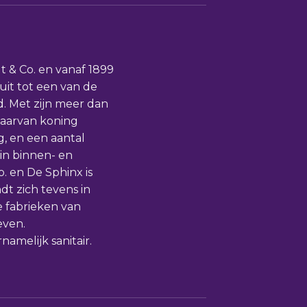
 & Co. en vanaf 1899
uit tot een van de
d. Met zijn meer dan
waarvan koning
g, en een aantal
in binnen- en
. en De Sphinx is
t zich tevens in
e fabrieken van
even.
melijk sanitair.