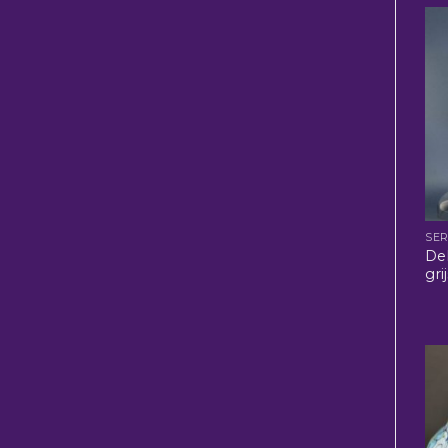
SER
Dek
gri