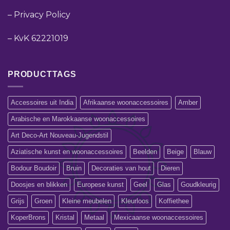
–
Privacy Policy
–
KvK 62221019
PRODUCTTAGS
Accessoires uit India
Afrikaanse woonaccessoires
Amber
Arabische en Marokkaanse woonaccessoires
Art Deco-Art Nouveau-Jugendstil
Aziatische kunst en woonaccessoires
Beelden
Beige
Blauw
Bodour Boudoir
Bruin
Decoraties van hout
Dieren
Doosjes en blikken
Europese kunst
Geel
Glas
Goudkleurig
Grijs
Groen
Kleine meubelen
Kleurloos
Koffiethee
KoperBrons
Kristal
Metaal
Mexicaanse woonaccessoires