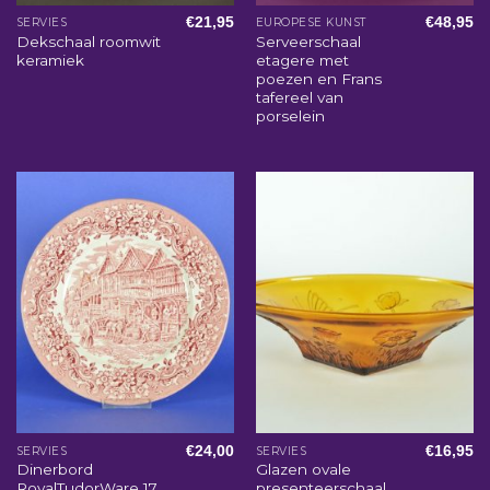
€
21,95
€
48,95
SERVIES
EUROPESE KUNST
Dekschaal roomwit
Serveerschaal
keramiek
etagere met
poezen en Frans
tafereel van
porselein
€
24,00
€
16,95
SERVIES
SERVIES
Dinerbord
Glazen ovale
RoyalTudorWare 17
presenteerschaal