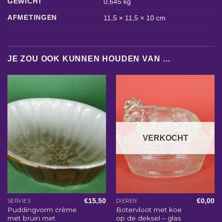
GEWICHT
0,645 kg
AFMETINGEN
11,5 × 11,5 × 10 cm
JE ZOU OOK KUNNEN HOUDEN VAN …
VERKOCHT
€
15,50
€
0,00
SERVIES
DIEREN
Puddingvorm crème
Botervloot met koe
met bruin met
op de deksel – glas