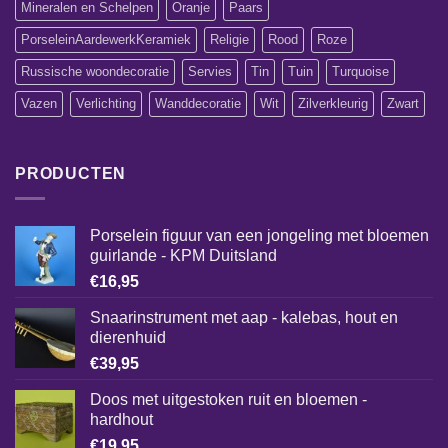
Mineralen en Schelpen
Oranje
Paars
PorseleinAardewerkKeramiek
Religie
Rood
Roze
Russische woondecoratie
Servies
Tin
Tuin
Turquoise
Vazen
Verlichting
Wanddecoratie
Wit
Zilverkleurig
Zwart
PRODUCTEN
Porselein figuur van een jongeling met bloemen
guirlande - KPM Duitsland
€
16,95
Snaarinstrument met aap - kalebas, hout en
dierenhuid
€
39,95
Doos met uitgestoken ruit en bloemen -
hardhout
€
19,95