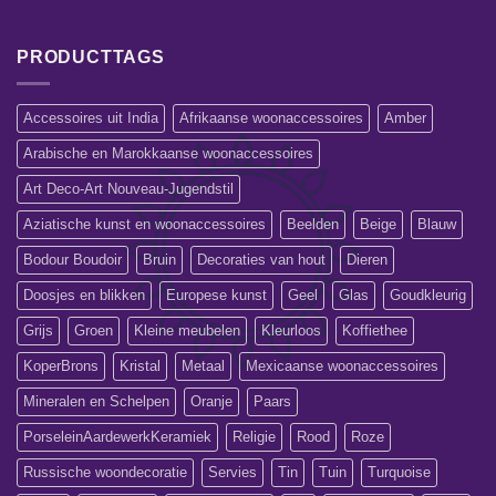
PRODUCTTAGS
Accessoires uit India
Afrikaanse woonaccessoires
Amber
Arabische en Marokkaanse woonaccessoires
Art Deco-Art Nouveau-Jugendstil
Aziatische kunst en woonaccessoires
Beelden
Beige
Blauw
Bodour Boudoir
Bruin
Decoraties van hout
Dieren
Doosjes en blikken
Europese kunst
Geel
Glas
Goudkleurig
Grijs
Groen
Kleine meubelen
Kleurloos
Koffiethee
KoperBrons
Kristal
Metaal
Mexicaanse woonaccessoires
Mineralen en Schelpen
Oranje
Paars
PorseleinAardewerkKeramiek
Religie
Rood
Roze
Russische woondecoratie
Servies
Tin
Tuin
Turquoise