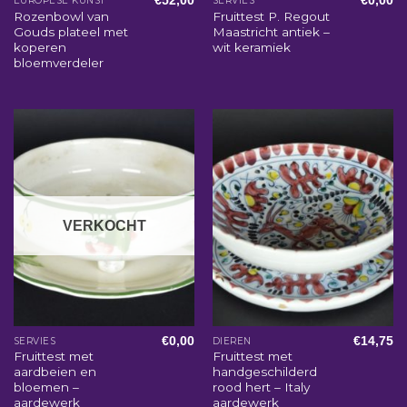
€
52,00
€
0,00
EUROPESE KUNST
SERVIES
Rozenbowl van
Fruittest P. Regout
Gouds plateel met
Maastricht antiek –
koperen
wit keramiek
bloemverdeler
VERKOCHT
€
0,00
€
14,75
SERVIES
DIEREN
Fruittest met
Fruittest met
aardbeien en
handgeschilderd
bloemen –
rood hert – Italy
aardewerk
aardewerk