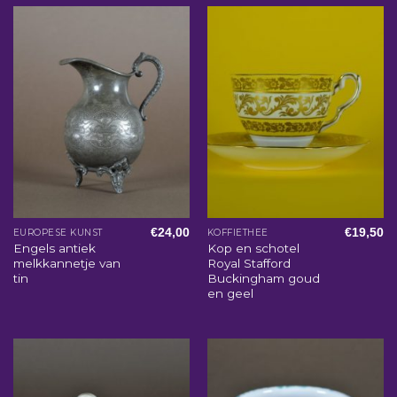
€
24,00
€
19,50
EUROPESE KUNST
KOFFIETHEE
Engels antiek
Kop en schotel
melkkannetje van
Royal Stafford
tin
Buckingham goud
en geel