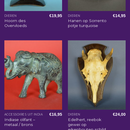
€
19,95
€
14,95
DIEREN
DIEREN
Hoorn des
Hanen op Sorrento
Overvloeds
potje turquoise
€
16,95
€
24,00
ACCESSOIRES UIT INDIA
DIEREN
Indiase olifant –
Edelhert, reebok
metaal / brons
gewei op
eikenhouten schild