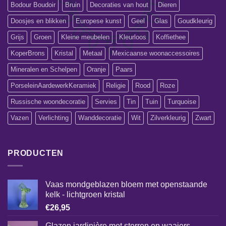
Bodour Boudoir
Bruin
Decoraties van hout
Dieren
Doosjes en blikken
Europese kunst
Geel
Glas
Goudkleurig
Grijs
Groen
Kleine meubelen
Kleurloos
Koffiethee
KoperBrons
Kristal
Metaal
Mexicaanse woonaccessoires
Mineralen en Schelpen
Oranje
Paars
PorseleinAardewerkKeramiek
Religie
Rood
Roze
Russische woondecoratie
Servies
Tin
Tuin
Turquoise
Vazen
Verlichting
Wanddecoratie
Wit
Zilverkleurig
Zwart
PRODUCTEN
Vaas mondgeblazen bloem met openstaande
kelk - lichtgroen kristal
€
26,95
Glazen jardinière met sterren en waaiers