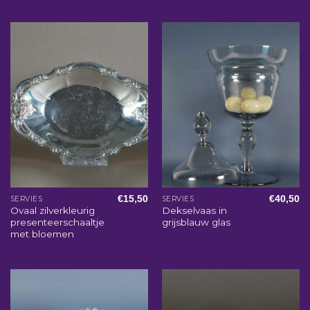
€
15,50
€
40,50
SERVIES
SERVIES
Ovaal zilverkleurig
Dekselvaas in
presenteerschaaltje
grijsblauw glas
met bloemen