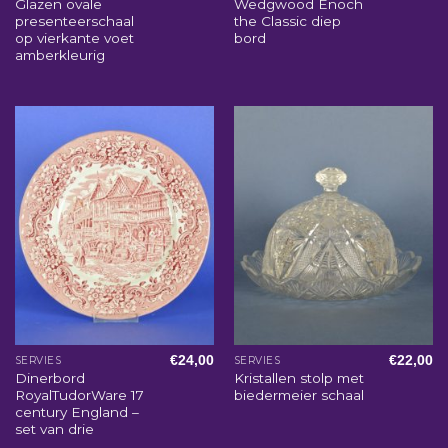
Glazen ovale
Wedgwood Enoch
presenteerschaal
the Classic diep
op vierkante voet
bord
amberkleurig
€
24,00
€
22,00
SERVIES
SERVIES
Dinerbord
Kristallen stolp met
RoyalTudorWare 17
biedermeier schaal
century England –
set van drie