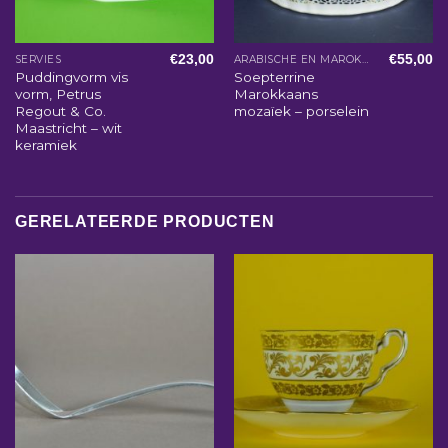
€
23,00
€
55,00
SERVIES
ARABISCHE EN MAROKKAANSE WOONACCESSOIRES
Puddingvorm vis
Soepterrine
vorm, Petrus
Marokkaans
Regout & Co.
mozaïek – porselein
Maastricht – wit
keramiek
GERELATEERDE PRODUCTEN