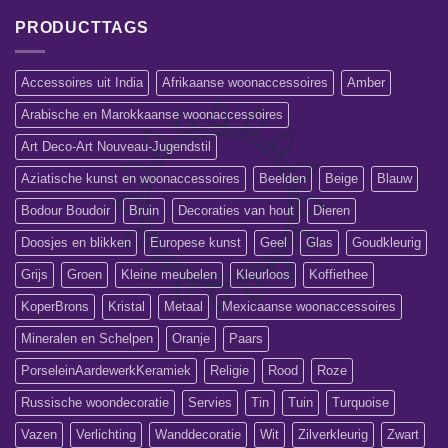
PRODUCTTAGS
Accessoires uit India
Afrikaanse woonaccessoires
Amber
Arabische en Marokkaanse woonaccessoires
Art Deco-Art Nouveau-Jugendstil
Aziatische kunst en woonaccessoires
Beelden
Beige
Blauw
Bodour Boudoir
Bruin
Decoraties van hout
Dieren
Doosjes en blikken
Europese kunst
Geel
Glas
Goudkleurig
Grijs
Groen
Kleine meubelen
Kleurloos
Koffiethee
KoperBrons
Kristal
Metaal
Mexicaanse woonaccessoires
Mineralen en Schelpen
Oranje
Paars
PorseleinAardewerkKeramiek
Religie
Rood
Roze
Russische woondecoratie
Servies
Tin
Tuin
Turquoise
Vazen
Verlichting
Wanddecoratie
Wit
Zilverkleurig
Zwart