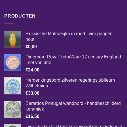
PRODUCTEN
Russische Matroesjka in rood - vier poppen -
hout
€
0,00
Dinerbord RoyalTudorWare 17 century England
- set van drie
€
24,00
Herdenkingsbord zilveren regeringsjubileum
Wilhelmina
€
33,00
Berardos Portugal wandbord - handbeschilderd
keramiek
€
16,50
Diorama kijkkast met kraanvogel en pagode van