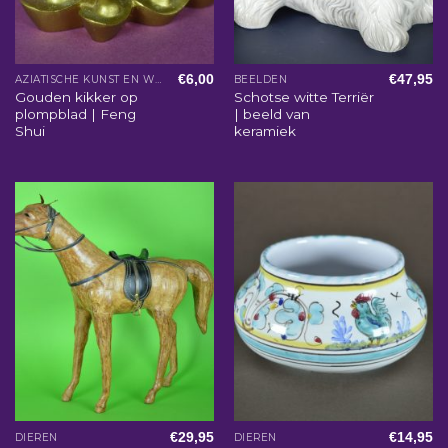
€
6,00
€
47,95
AZIATISCHE KUNST EN WOONACCESSOIRES
BEELDEN
Gouden kikker op
Schotse witte Terriër
plompblad | Feng
| beeld van
Shui
keramiek
€
29,95
€
14,95
DIEREN
DIEREN