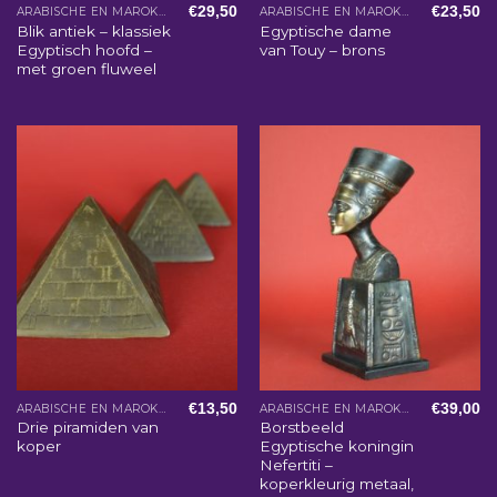
€
29,50
€
23,50
ARABISCHE EN MAROKKAANSE WOONACCESSOIRES
ARABISCHE EN MAROKKAANSE WOONACCESSOIRES
Blik antiek – klassiek
Egyptische dame
Egyptisch hoofd –
van Touy – brons
met groen fluweel
€
13,50
€
39,00
ARABISCHE EN MAROKKAANSE WOONACCESSOIRES
ARABISCHE EN MAROKKAANSE WOONACCESSOIRES
Drie piramiden van
Borstbeeld
koper
Egyptische koningin
Nefertiti –
koperkleurig metaal,