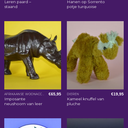
Leren paard –
Hanen op Sorrento
staand
potje turquoise
€
65,95
€
19,95
AFRIKAANSE WOONACCESSOIRES
DIEREN
Imposante
Kameel knuffel van
neushoorn van leer
pluche