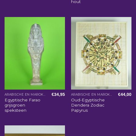
hout
€
34,95
€
44,00
ARABISCHE EN MAROKKAANSE WOONACCESSOIRES
ARABISCHE EN MAROKKAANSE WOONACCESSOIRES
Egyptische Farao
Oud-Egyptische
grijsgroen
Dendera Zodiac
speksteen
Papyrus