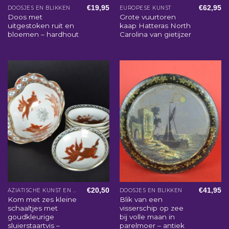
€
19,95
€
62,95
DOOSJES EN BLIKKEN
EUROPESE KUNST
Doos met
Grote vuurtoren
uitgestoken ruit en
kaap Hatteras North
bloemen – hardhout
Carolina van gietijzer
€
20,50
€
41,95
AZIATISCHE KUNST EN WOONACCESSOIRES
DOOSJES EN BLIKKEN
Kom met zes kleine
Blik van een
schaaltjes met
visserschip op zee
goudkleurige
bij volle maan in
sluierstaartvis –
parelmoer – antiek