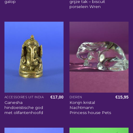
galop
grijze tak – biscuit
porselein Wren
€
17,00
€
15,95
ACCESSOIRES UIT INDIA
DIEREN
Ganesha
Konijn kristal
hindoeïstische god
Nachtmann
met olifantenhoofd
Princess house Pets