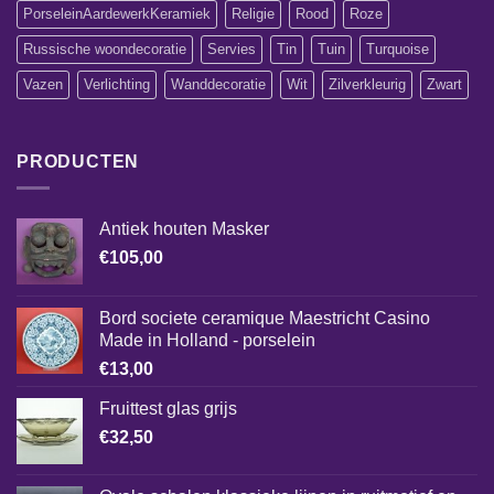
PorseleinAardewerkKeramiek
Religie
Rood
Roze
Russische woondecoratie
Servies
Tin
Tuin
Turquoise
Vazen
Verlichting
Wanddecoratie
Wit
Zilverkleurig
Zwart
PRODUCTEN
Antiek houten Masker
€
105,00
Bord societe ceramique Maestricht Casino
Made in Holland - porselein
€
13,00
Fruittest glas grijs
€
32,50