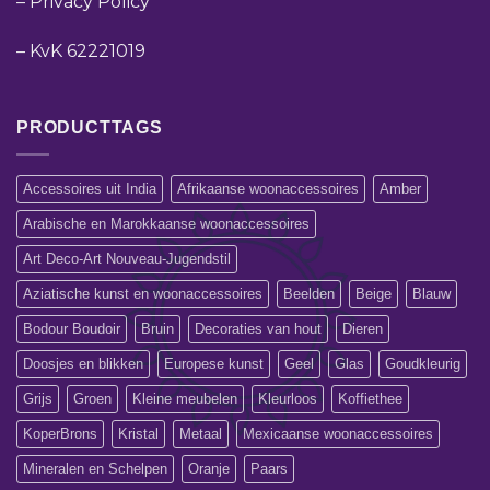
–
Privacy Policy
–
KvK 62221019
PRODUCTTAGS
Accessoires uit India
Afrikaanse woonaccessoires
Amber
Arabische en Marokkaanse woonaccessoires
Art Deco-Art Nouveau-Jugendstil
Aziatische kunst en woonaccessoires
Beelden
Beige
Blauw
Bodour Boudoir
Bruin
Decoraties van hout
Dieren
Doosjes en blikken
Europese kunst
Geel
Glas
Goudkleurig
Grijs
Groen
Kleine meubelen
Kleurloos
Koffiethee
KoperBrons
Kristal
Metaal
Mexicaanse woonaccessoires
Mineralen en Schelpen
Oranje
Paars