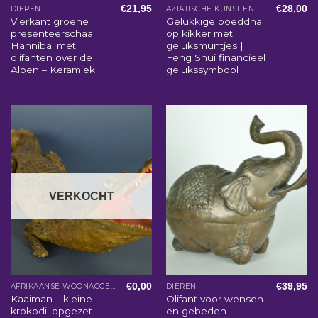
€
21,95
€
28,00
DIEREN
AZIATISCHE KUNST EN WOONACCESSOIRES
Vierkant groene
Gelukkige boeddha
presenteerschaal
op kikker met
Hannibal met
geluksmuntjes |
olifanten over de
Feng Shui financieel
Alpen – Keramiek
gelukssymbool
VERKOCHT
€
0,00
€
39,95
AFRIKAANSE WOONACCESSOIRES
DIEREN
Kaaiman – kleine
Olifant voor wensen
krokodil opgezet –
en gebeden –