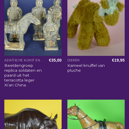
€
35,00
€
19,95
AZIATISCHE KUNST EN WOONACCESSOIRES
DIEREN
Beeldengroep
Kameel knuffel van
replica soldaten en
pluche
paard uit het
terracotta leger
Xi’an China