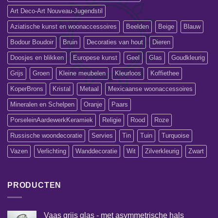
Art Deco-Art Nouveau-Jugendstil
Aziatische kunst en woonaccessoires
Beelden
Beige
Blauw
Bodour Boudoir
Bruin
Decoraties van hout
Dieren
Doosjes en blikken
Europese kunst
Geel
Glas
Goudkleurig
Grijs
Groen
Kleine meubelen
Kleurloos
Koffiethee
KoperBrons
Kristal
Metaal
Mexicaanse woonaccessoires
Mineralen en Schelpen
Oranje
Paars
PorseleinAardewerkKeramiek
Religie
Rood
Roze
Russische woondecoratie
Servies
Tin
Tuin
Turquoise
Vazen
Verlichting
Wanddecoratie
Wit
Zilverkleurig
Zwart
PRODUCTEN
Vaas grijs glas - met asymmetrische hals