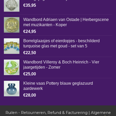
€
35,95
Wandbord Adriaen van Ostade | Herbergscene
met muzikanten - Koper
€
24,95
Borrelglaasjes of eierdopjes - beschilderd
turquoise glas met goud - set van 5
€
22,50
Wandbord Villeroy & Boch Heinrich - Vier
jaargetijden - Zomer
€
25,00
Kleine vaas Pottery blauw geglazuurd
aardewerk
€
28,00
Ruilen - Retourneren, Refund & Facturering
|
Algemene