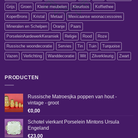
Grijs
Groen
Kleine meubelen
Kleurloos
Koffiethee
KoperBrons
Kristal
Metaal
Mexicaanse woonaccessoires
Mineralen en Schelpen
Oranje
Paars
PorseleinAardewerkKeramiek
Religie
Rood
Roze
Russische woondecoratie
Servies
Tin
Tuin
Turquoise
Vazen
Verlichting
Wanddecoratie
Wit
Zilverkleurig
Zwart
PRODUCTEN
Russische Matroesjka poppen van hout -
vintage - groot
€
0,00
Schotel vierkant Porselein Mintons Ursula
Engeland
€
23,00