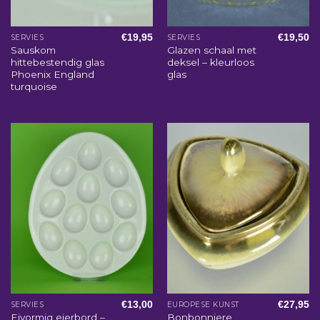
€
19,95
€
19,50
SERVIES
SERVIES
Sauskom
Glazen schaal met
hittebestendig glas
deksel – kleurloos
Phoenix England
glas
turquoise
€
13,00
€
27,95
SERVIES
EUROPESE KUNST
Eivormig eierbord –
Bonbonniere