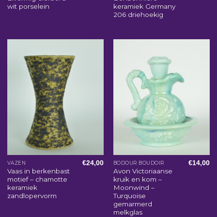
wit porselein
keramiek Germany
206 driehoekig
€
24,00
€
14,00
VAZEN
BODOUR BOUDOIR
Vaas in berkenbast
Avon Victoriaanse
motief – chamotte
kruik en kom –
keramiek
Moonwind –
zandlopervorm
Turquoise
gemarmerd
melkglas