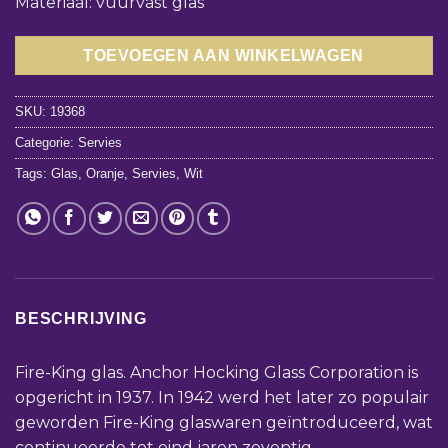
Materiaal: vuurvast glas
TOEVOEGEN AAN WINKELWAGEN
SKU:
19368
Categorie:
Servies
Tags:
Glas
,
Oranje
,
Servies
,
Wit
BESCHRIJVING
Fire-King glas. Anchor Hocking Glass Corporation is
opgericht in 1937. In 1942 werd het later zo populair
geworden Fire-King glaswaren geïntroduceerd, wat
continueerde tot eind jaren zeventig.