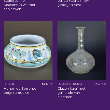
Staffordshire
schaal naar binnen
Seasons in wit met
gebogen rand
sepiazwart
€
14,95
€
23,00
DIEREN
EUROPESE KUNST
Hanen op Sorrento
Glazen karaf met
potje turquoise
guirlande van
bloemen