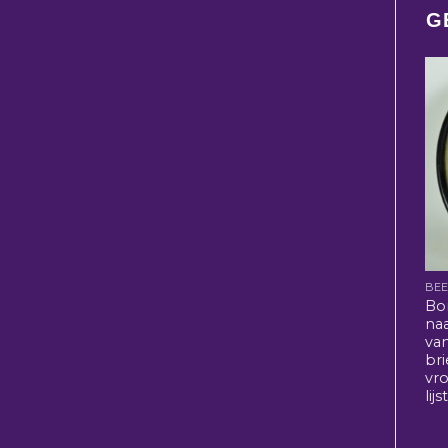
G
BE
Bo
na
va
br
vr
lijs