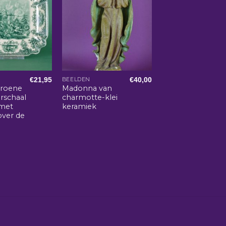
€
21,95
€
40,00
BEELDEN
groene
Madonna van
rschaal
charmotte-klei
 met
keramiek
over de