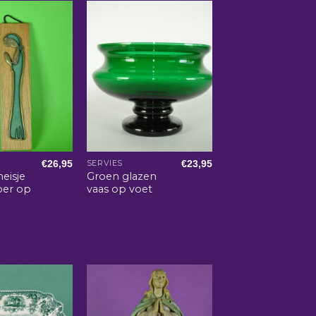
€
26,95
€
23,95
SERVIES
eisje
Groen glazen
oper op
vaas op voet