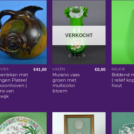
VERKOCHT
€
41,00
€
0,00
VIES
VAZEN
RELIGIE
henkkan met
Murano vaas
Biddend m
ngen Plateel
groen met
| reliëf k
hoonhoven |
multicolor
hout
ans van
bloem
wijk