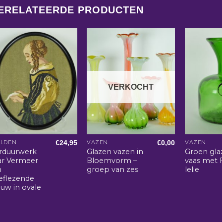
ERELATEERDE PRODUCTEN
VERKOCHT
€
24,95
€
0,00
ELDEN
VAZEN
VAZEN
rduurwerk
Glazen vazen in
Groen gla
ar Vermeer
Bloemvorm –
vaas met 
n
groep van zes
lelie
ieflezende
ouw in ovale
t