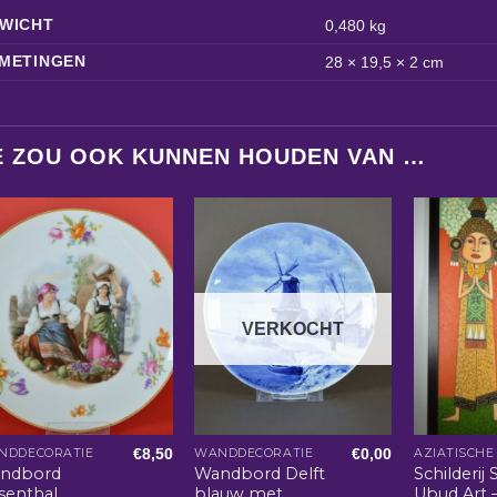
WICHT
0,480 kg
METINGEN
28 × 19,5 × 2 cm
E ZOU OOK KUNNEN HOUDEN VAN …
VERKOCHT
€
8,50
€
0,00
NDDECORATIE
WANDDECORATIE
ndbord
Wandbord Delft
Schilderij 
senthal
blauw met
Ubud Art –