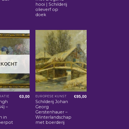
hooi | Schilderij
olieverf op
doek
RKOCHT
€
0,00
€
95,00
ATIE
EUROPESE KUNST
ingh
Schilderij Johan
4) –
Georg
Gerstenhauer –
 in
Winterlandschap
erpot
met boerderij