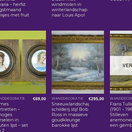
aria – herfst
windmolen in
gstmaand
winterlandschap
sjes met fruit
naar Louis Apol
VE
€
69,00
€
295,00
NDDECORATIE
WANDDECORATIE
WANDDECOR
mes
Sneeuwlandschap
Frans Tull
tretten –
schilderij stijl Bob
(1901 – 198
moges
Ross in massieve
Stilleven
selein in
goudkleurige
anemonen
ten lijst – set
barokke lijst
een gemb
n 2