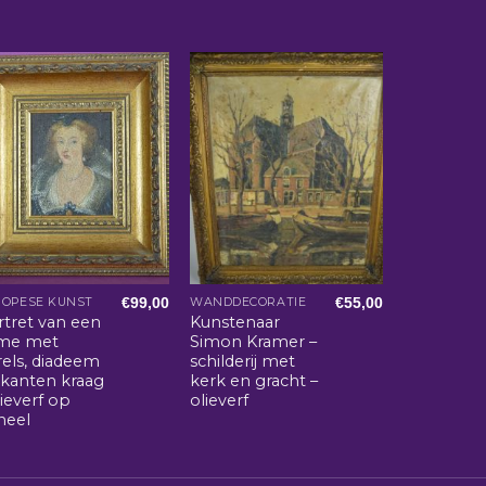
€
99,00
€
55,00
ROPESE KUNST
WANDDECORATIE
rtret van een
Kunstenaar
me met
Simon Kramer –
rels, diadeem
schilderij met
 kanten kraag
kerk en gracht –
lieverf op
olieverf
neel