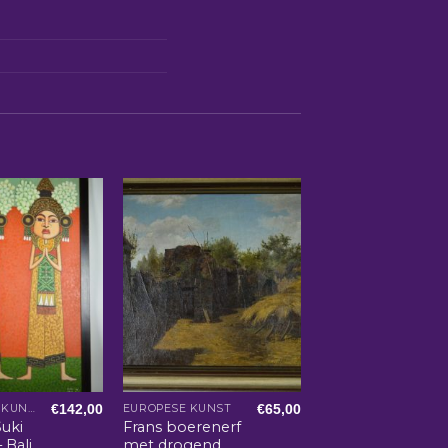
€
142,00
€
65,00
AZIATISCHE KUNST EN WOONACCESSOIRES
EUROPESE KUNST
Suki
Frans boerenerf
 Bali
met drogend