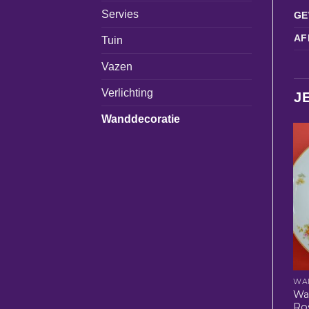
Servies
GE
AF
Tuin
Vazen
Verlichting
J
Wanddecoratie
WA
Wa
Ro