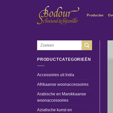
Ga
naar
Producten
Ov
inhoud
Zoeken
naar:
PRODUCTCATEGORIEËN
Accessoires uit India
Afrikaanse woonaccessoires
Arabische en Marokkaanse
woonaccessoires
Aziatische kunst en