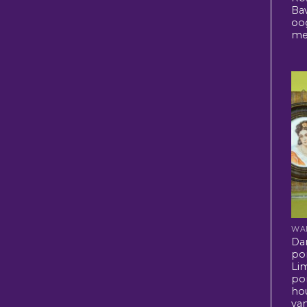
Bav
oo
mei
WA
Da
por
Li
por
hou
va