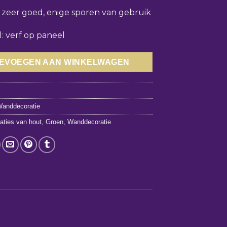
: zeer goed, enige sporen van gebruik
l: verf op paneel
EVOEGEN AAN WINKELWAGEN
4
anddecoratie
aties van hout
,
Groen
,
Wanddecoratie