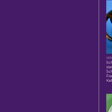
SER
Sc
sla
Sc
Fr
Kat