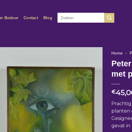
Zoeken
er Bodour
Contact
Blog
naar:
Home
»
P
Pete
met 
45,0
€
Prachtig
planten
Gesigneer
gevat in