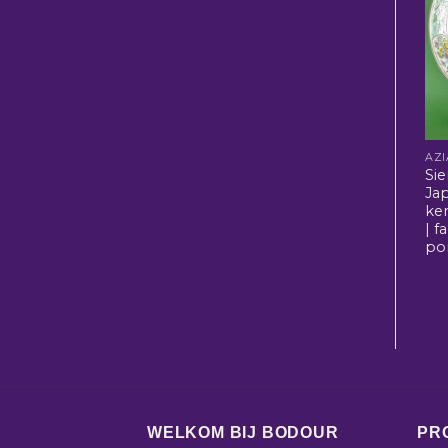
Si
Ja
ke
| f
po
WELKOM BIJ BODOUR
PR