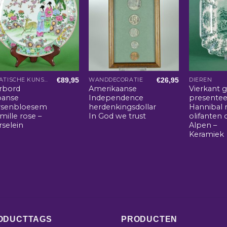
€
89,95
€
26,95
AZIATISCHE KUNST EN WOONACCESSOIRES
WANDDECORATIE
DIEREN
erbord
Amerikaanse
Vierkant 
panse
Independence
presentee
rsenbloesem
herdenkingsdollar
Hannibal
amille rose –
In God we trust
olifanten 
rselein
Alpen –
Keramiek
ODUCTTAGS
PRODUCTEN