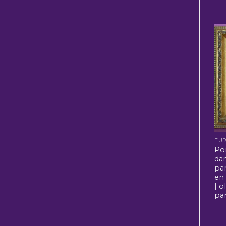
EU
Po
da
pa
en
| o
pa