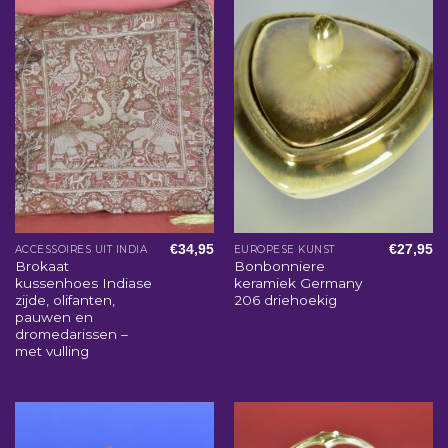
€
34,95
€
27,95
ACCESSOIRES UIT INDIA
EUROPESE KUNST
Brokaat
Bonbonniere
kussenhoes Indiase
keramiek Germany
zijde, olifanten,
206 driehoekig
pauwen en
dromedarissen –
met vulling