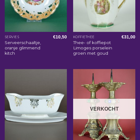
€
10,50
€
31,00
SERVIES
KOFFIETHEE
Serveerschaaltje,
Thee- of koffiepot
oranje glimmend
Limoges porselein
kitch
groen met goud
VERKOCHT