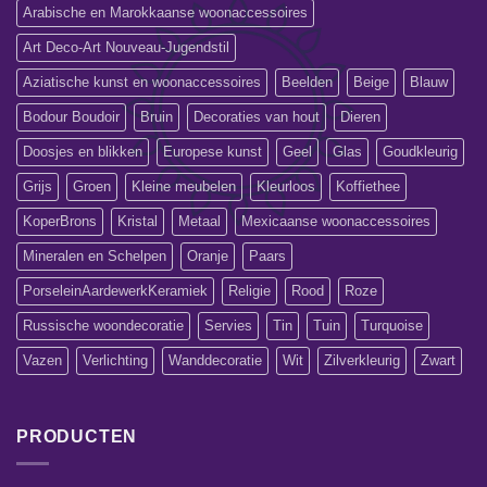
Arabische en Marokkaanse woonaccessoires
Art Deco-Art Nouveau-Jugendstil
Aziatische kunst en woonaccessoires
Beelden
Beige
Blauw
Bodour Boudoir
Bruin
Decoraties van hout
Dieren
Doosjes en blikken
Europese kunst
Geel
Glas
Goudkleurig
Grijs
Groen
Kleine meubelen
Kleurloos
Koffiethee
KoperBrons
Kristal
Metaal
Mexicaanse woonaccessoires
Mineralen en Schelpen
Oranje
Paars
PorseleinAardewerkKeramiek
Religie
Rood
Roze
Russische woondecoratie
Servies
Tin
Tuin
Turquoise
Vazen
Verlichting
Wanddecoratie
Wit
Zilverkleurig
Zwart
PRODUCTEN