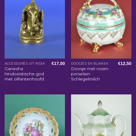
€
17,00
€
12,50
ACCESSOIRES UIT INDIA
DOOSJES EN BLIKKEN
Ganesha
Doosje met rozen
hindoeïstische god
porselein
met olifantenhoofd
Schlegelmilch