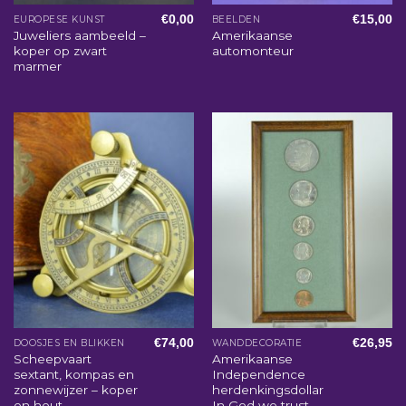
€
0,00
€
15,00
EUROPESE KUNST
BEELDEN
Juweliers aambeeld –
Amerikaanse
koper op zwart
automonteur
marmer
€
74,00
€
26,95
DOOSJES EN BLIKKEN
WANDDECORATIE
Scheepvaart
Amerikaanse
sextant, kompas en
Independence
zonnewijzer – koper
herdenkingsdollar
en hout
In God we trust