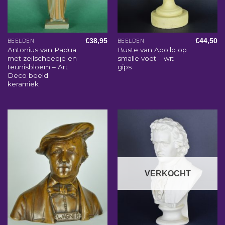
€
38,95
€
44,50
BEELDEN
BEELDEN
Antonius van Padua
Buste van Apollo op
met zeilscheepje en
smalle voet – wit
teunisbloem – Art
gips
Deco beeld
keramiek
VERKOCHT