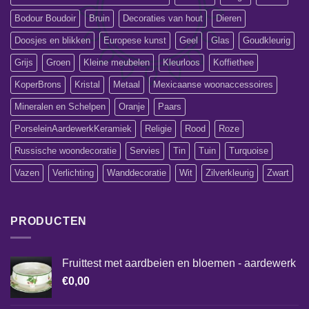
Bodour Boudoir
Bruin
Decoraties van hout
Dieren
Doosjes en blikken
Europese kunst
Geel
Glas
Goudkleurig
Grijs
Groen
Kleine meubelen
Kleurloos
Koffiethee
KoperBrons
Kristal
Metaal
Mexicaanse woonaccessoires
Mineralen en Schelpen
Oranje
Paars
PorseleinAardewerkKeramiek
Religie
Rood
Roze
Russische woondecoratie
Servies
Tin
Tuin
Turquoise
Vazen
Verlichting
Wanddecoratie
Wit
Zilverkleurig
Zwart
PRODUCTEN
Fruittest met aardbeien en bloemen - aardewerk
€
0,00