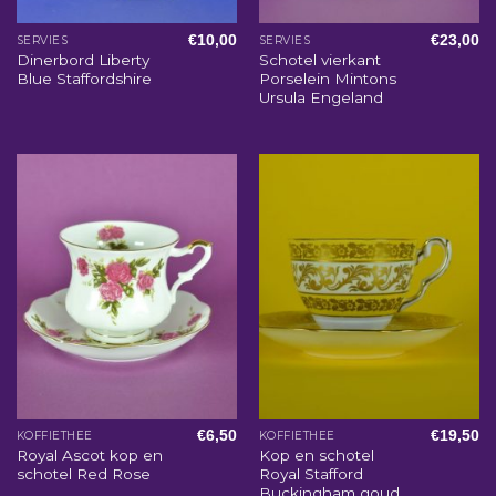
€
10,00
€
23,00
SERVIES
SERVIES
Dinerbord Liberty
Schotel vierkant
Blue Staffordshire
Porselein Mintons
Ursula Engeland
€
6,50
€
19,50
KOFFIETHEE
KOFFIETHEE
Royal Ascot kop en
Kop en schotel
schotel Red Rose
Royal Stafford
Buckingham goud