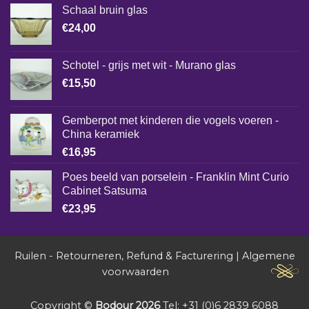
Schaal bruin glas
€
24,00
Schotel - grijs met wit - Murano glas
€
15,50
Gemberpot met kinderen die vogels voeren -
China keramiek
€
16,95
Poes beeld van porselein - Franklin Mint Curio
Cabinet Satsuma
€
23,95
Ruilen - Retourneren, Refund & Facturering
|
Algemene
voorwaarden
Copyright ©
Bodour 2026
Tel: +31 (0)6 2839 6088