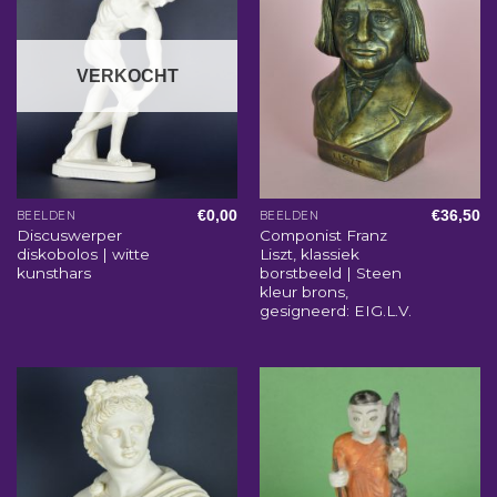
VERKOCHT
€
0,00
€
36,50
BEELDEN
BEELDEN
Discuswerper
Componist Franz
diskobolos | witte
Liszt, klassiek
kunsthars
borstbeeld | Steen
kleur brons,
gesigneerd: EIG.L.V.