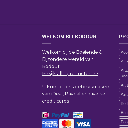
WELKOM BIJ BODOUR
PR
Welkom bij de Boeiende &
Acce
Bijzondere wereld van
Afr
Bodour.
Ara
Bekijk alle producten >>
woo
Art 
U kunt bij ons gebruikmaken
van iDeal, Paypal en diverse
Azi
credit cards.
Bee
Bod
Deco