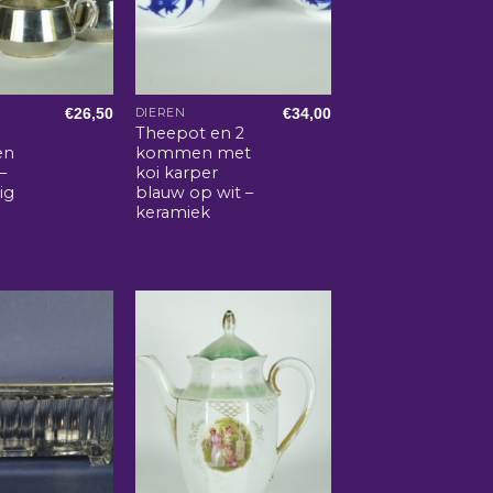
€
26,50
€
34,00
E
DIEREN
Theepot en 2
en
kommen met
–
koi karper
ig
blauw op wit –
keramiek