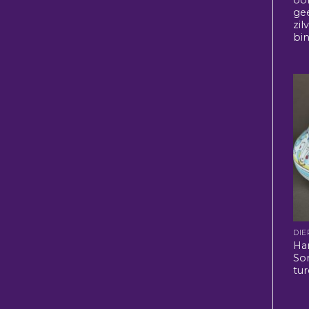
ge
zil
bi
DIE
Ha
So
tur