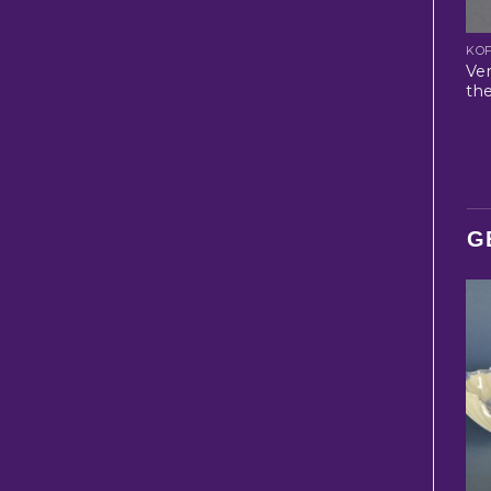
KOF
Ver
the
G