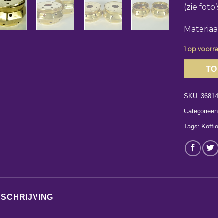
(zie foto’
Materiaa
1 op voorr
TO
SKU:
3681
Categorieë
Tags:
Koffi
SCHRIJVING