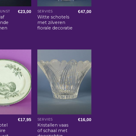
€
23,00
€
47,00
KUNST
SERVIES
af
Witte schotels
ande
met zilveren
men
florale decoratie
€
17,95
€
16,00
SERVIES
otel
Kristallen vaas
ire
of schaal met
 wit
doorzichtig