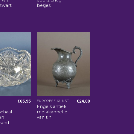
zwart
besjes
€
65,95
€
24,00
EUROPESE KUNST
Engels antiek
schaal
melkkannetje
en
van tin
rand