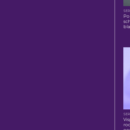
SER
Po
sc
bl
SER
Vi
ro
oor