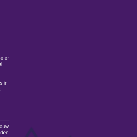
eler
al
s in
t
rouw
sden