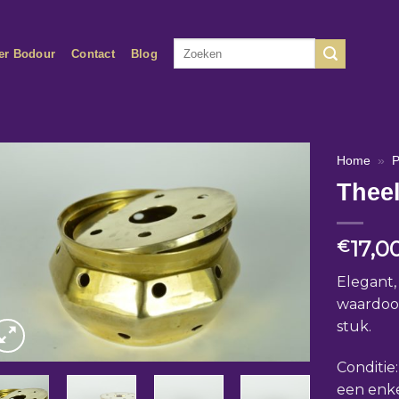
Zoeken
er Bodour
Contact
Blog
naar:
Home
»
P
Theel
17,0
€
Elegant,
waardoor
stuk.
Conditie
een enke