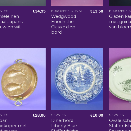
€
34,95
€
13,50
VIES
EUROPESE KUNST
EUROPESE 
rseleinen
Wedgwood
Glazen kar
haal Japans
Enoch the
met guirl
auw en wit
Classic diep
van bloe
bord
€
28,00
€
10,00
VIES
SERVIES
SERVIES
span
Dinerbord
Ovale sch
odkoper met
Liberty Blue
Staffordsh
tjes van
Staffordshire
Seasons in