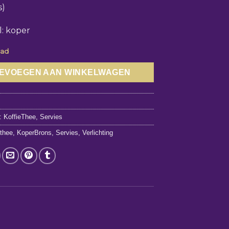
s)
l: koper
aad
EVOEGEN AAN WINKELWAGEN
4
n:
KoffieThee
,
Servies
ethee
,
KoperBrons
,
Servies
,
Verlichting