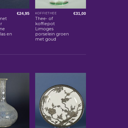
€
24,95
€
31,00
KOFFIETHEE
met
Thee- of
r
koffiepot
ine
Limoges
glas en
porselein groen
met goud