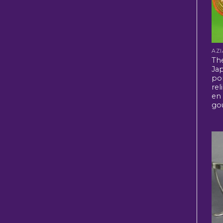
Th
Ja
po
rel
en
go