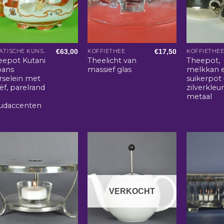
€
63,00
€
17,50
AZIATISCHE KUNST EN WOONACCESSOIRES
KOFFIETHEE
KOFFIETHE
eepot Kutani
Theelicht van
Theepot,
pans
massief glas
melkkan 
rselein met
suikerpot 
iëf, parelrand
zilverkleur
metaal
udaccenten
VERKOCHT