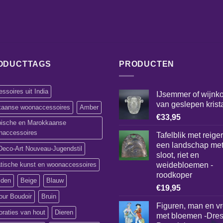
ODUCTTAGS
PRODUCTEN
ssoires uit India
IJsemmer of wijnko
van geslepen krist
ikaanse woonaccessoires
Amber
€
33,95
bische en Marokkaanse
naccessoires
Tafelblik met reiger
een landschap me
Deco-Art Nouveau-Jugendstil
sloot, riet en
atische kunst en woonaccessoires
weidebloemen -
roodkoper
lden
Beige
Blauw
€
19,95
our Boudoir
Bruin
Figuren, man en v
raties van hout
Dieren
met bloemen -Dre