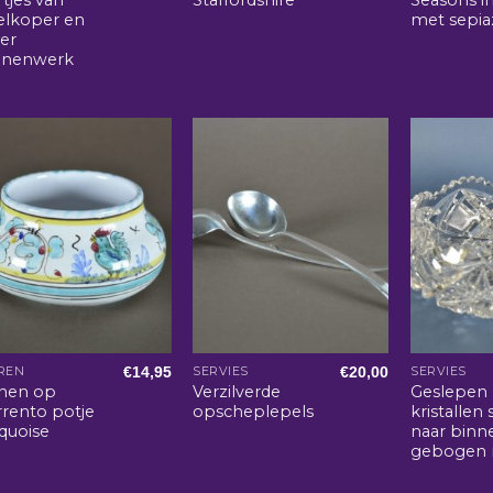
elkoper en
met sepia
ver
nnenwerk
€
14,95
€
20,00
REN
SERVIES
SERVIES
nen op
Verzilverde
Geslepen
rrento potje
opscheplepels
kristallen 
quoise
naar binn
gebogen 