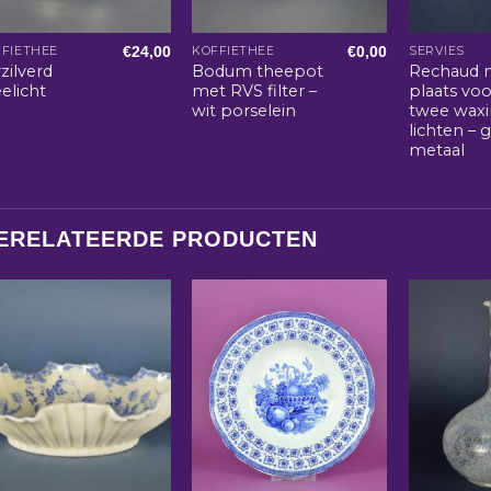
€
24,00
€
0,00
FIETHEE
KOFFIETHEE
SERVIES
zilverd
Bodum theepot
Rechaud 
elicht
met RVS filter –
plaats voo
wit porselein
twee wax
lichten – 
metaal
ERELATEERDE PRODUCTEN