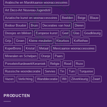
Arabische en Marokkaanse woonaccessoires
Art Deco-Art Nouveau-Jugendstil
Aziatische kunst en woonaccessoires
Beelden
Beige
Blauw
Bodour Boudoir
Bruin
Decoraties van hout
Dieren
Doosjes en blikken
Europese kunst
Geel
Glas
Goudkleurig
Grijs
Groen
Kleine meubelen
Kleurloos
Koffiethee
KoperBrons
Kristal
Metaal
Mexicaanse woonaccessoires
Mineralen en Schelpen
Oranje
Paars
PorseleinAardewerkKeramiek
Religie
Rood
Roze
Russische woondecoratie
Servies
Tin
Tuin
Turquoise
Vazen
Verlichting
Wanddecoratie
Wit
Zilverkleurig
Zwart
PRODUCTEN