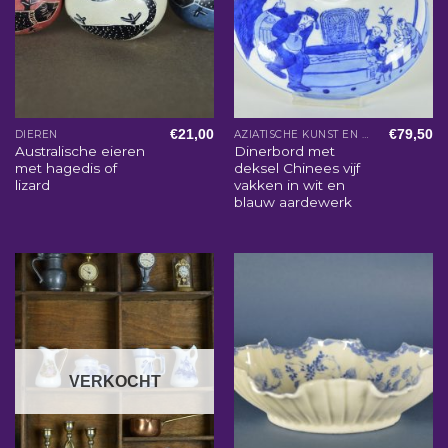
€
21,00
€
79,50
DIEREN
AZIATISCHE KUNST EN WOONACCESSOIRES
Australische eieren
Dinerbord met
met hagedis of
deksel Chinees vijf
lizard
vakken in wit en
blauw aardewerk
VERKOCHT