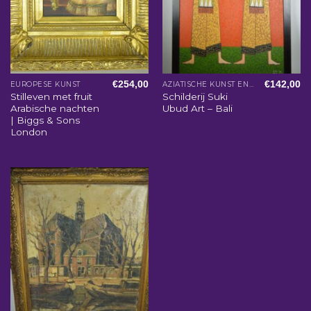
€
254,00
€
142,00
EUROPESE KUNST
AZIATISCHE KUNST EN WOONACCESSOIRES
Stilleven met fruit
Schilderij Suki
Arabische nachten
Ubud Art – Bali
| Biggs & Sons
London