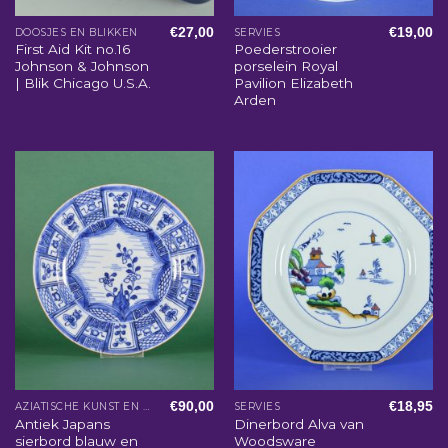
€
27,00
€
19,00
DOOSJES EN BLIKKEN
SERVIES
First Aid Kit no.16
Poederstrooier
Johnson & Johnson
porselein Royal
| Blik Chicago U.S.A.
Pavilion Elizabeth
Arden
€
90,00
€
18,95
AZIATISCHE KUNST EN WOONACCESSOIRES
SERVIES
Antiek Japans
Dinerbord Alva van
sierbord blauw en
Woodsware