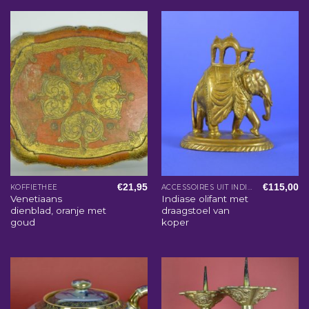
€
21,95
€
115,00
KOFFIETHEE
ACCESSOIRES UIT INDIA
Venetiaans
Indiase olifant met
dienblad, oranje met
draagstoel van
goud
koper