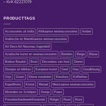
–
KvK 62221019
PRODUCTTAGS
Accessoires uit India
Afrikaanse woonaccessoires
Amber
Arabische en Marokkaanse woonaccessoires
Art Deco-Art Nouveau-Jugendstil
Aziatische kunst en woonaccessoires
Beelden
Beige
Blauw
Bodour Boudoir
Bruin
Decoraties van hout
Dieren
Doosjes en blikken
Europese kunst
Geel
Glas
Goudkleurig
Grijs
Groen
Kleine meubelen
Kleurloos
Koffiethee
KoperBrons
Kristal
Metaal
Mexicaanse woonaccessoires
Mineralen en Schelpen
Oranje
Paars
PorseleinAardewerkKeramiek
Religie
Rood
Roze