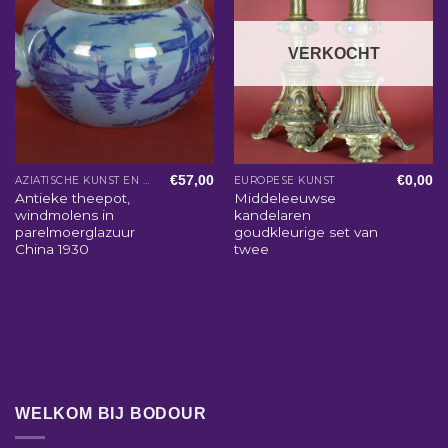
VERKOCHT
€
57,00
€
0,00
AZIATISCHE KUNST EN WOONACCESSOIRES
EUROPESE KUNST
Antieke theepot,
Middeleeuwse
windmolens in
kandelaren
parelmoerglazuur
goudkleurige set van
China 1930
twee
WELKOM BIJ BODOUR