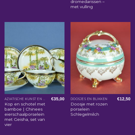
dromedarissen –
met vulling
€
35,00
€
12,50
AZIATISCHE KUNST EN WOONACCESSOIRES
DOOSJES EN BLIKKEN
Kop en schotel met
Doosje met rozen
bamboe | Chinees
porselein
eierschaalporselein
Schlegelmilch
met Geisha, set van
vier