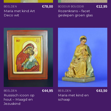
€
78,00
€
12,95
BEELDEN
BODOUR BOUDOIR
Maria met kind Art
Rozenkrans – facet
Deco wit
geslepen groen glas
€
44,95
€
43,50
BEELDEN
BEELDEN
Russisch icoon op
Maria met kind en
hout – Maagd en
schaap
Jezuskind