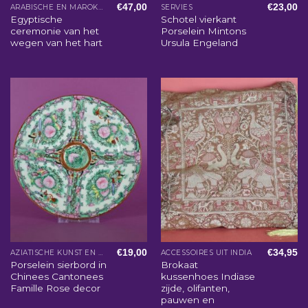
€
47,00
€
23,00
ARABISCHE EN MAROKKAANSE WOONACCESSOIRES
SERVIES
Egyptische
Schotel vierkant
ceremonie van het
Porselein Mintons
wegen van het hart
Ursula Engeland
€
19,00
€
34,95
AZIATISCHE KUNST EN WOONACCESSOIRES
ACCESSOIRES UIT INDIA
Porselein sierbord in
Brokaat
Chinees Cantonees
kussenhoes Indiase
Famille Rose decor
zijde, olifanten,
pauwen en