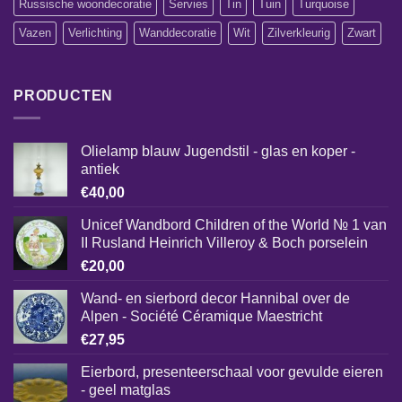
Russische woondecoratie
Servies
Tin
Tuin
Turquoise
Vazen
Verlichting
Wanddecoratie
Wit
Zilverkleurig
Zwart
PRODUCTEN
Olielamp blauw Jugendstil - glas en koper -
antiek
€
40,00
Unicef Wandbord Children of the World № 1 van
II Rusland Heinrich Villeroy & Boch porselein
€
20,00
Wand- en sierbord decor Hannibal over de
Alpen - Société Céramique Maestricht
€
27,95
Eierbord, presenteerschaal voor gevulde eieren
- geel matglas