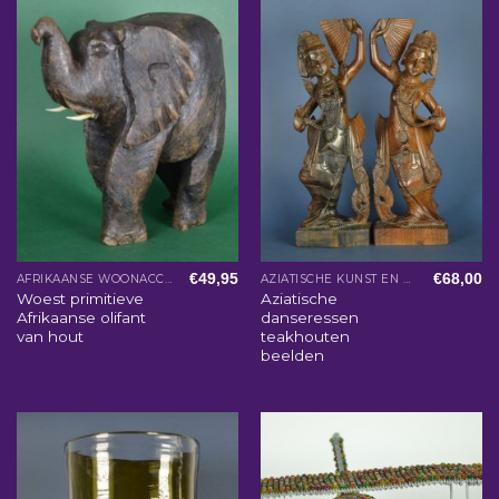
€
49,95
€
68,00
AFRIKAANSE WOONACCESSOIRES
AZIATISCHE KUNST EN WOONACCESSOIRES
Woest primitieve
Aziatische
Afrikaanse olifant
danseressen
van hout
teakhouten
beelden