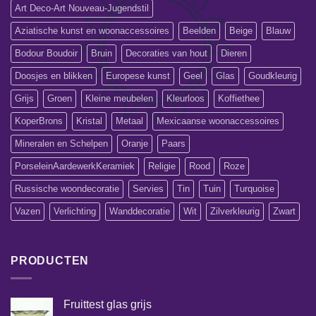
Art Deco-Art Nouveau-Jugendstil
Aziatische kunst en woonaccessoires
Beelden
Beige
Blauw
Bodour Boudoir
Bruin
Decoraties van hout
Dieren
Doosjes en blikken
Europese kunst
Geel
Glas
Goudkleurig
Grijs
Groen
Kleine meubelen
Kleurloos
Koffiethee
KoperBrons
Kristal
Metaal
Mexicaanse woonaccessoires
Mineralen en Schelpen
Oranje
Paars
PorseleinAardewerkKeramiek
Religie
Rood
Roze
Russische woondecoratie
Servies
Tin
Tuin
Turquoise
Vazen
Verlichting
Wanddecoratie
Wit
Zilverkleurig
Zwart
PRODUCTEN
Fruittest glas grijs