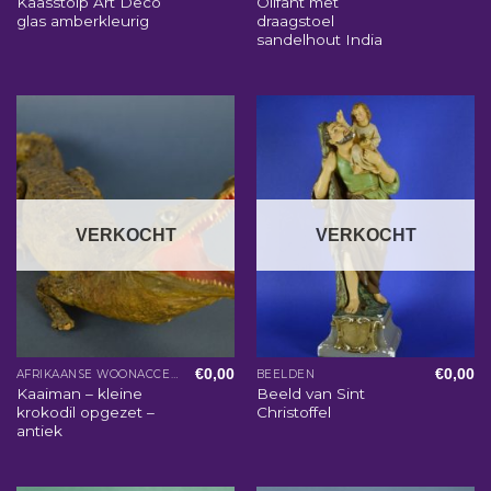
Kaasstolp Art Deco
Olifant met
glas amberkleurig
draagstoel
sandelhout India
VERKOCHT
VERKOCHT
€
0,00
€
0,00
AFRIKAANSE WOONACCESSOIRES
BEELDEN
Kaaiman – kleine
Beeld van Sint
krokodil opgezet –
Christoffel
antiek