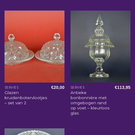
€
20,00
€
113,95
SERVIES
SERVIES
Glazen
Antieke
kruidenbotervlootjes
bonbonnière met
– set van 2
omgebogen rand
op voet – kleurloos
glas