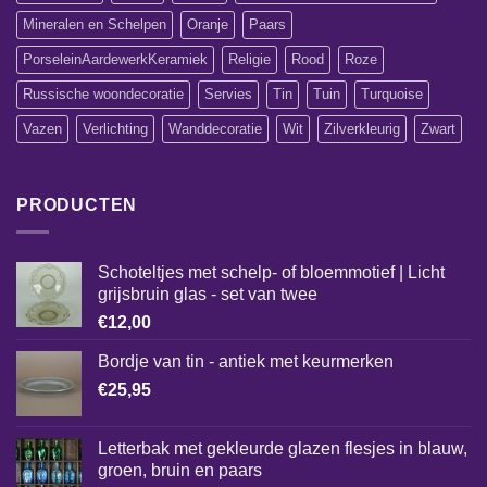
Mineralen en Schelpen
Oranje
Paars
PorseleinAardewerkKeramiek
Religie
Rood
Roze
Russische woondecoratie
Servies
Tin
Tuin
Turquoise
Vazen
Verlichting
Wanddecoratie
Wit
Zilverkleurig
Zwart
PRODUCTEN
Schoteltjes met schelp- of bloemmotief | Licht
grijsbruin glas - set van twee
€
12,00
Bordje van tin - antiek met keurmerken
€
25,95
Letterbak met gekleurde glazen flesjes in blauw,
groen, bruin en paars