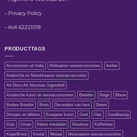
–
Privacy Policy
–
KvK 62221019
PRODUCTTAGS
Accessoires uit India
Afrikaanse woonaccessoires
Amber
Arabische en Marokkaanse woonaccessoires
Art Deco-Art Nouveau-Jugendstil
Aziatische kunst en woonaccessoires
Beelden
Beige
Blauw
Bodour Boudoir
Bruin
Decoraties van hout
Dieren
Doosjes en blikken
Europese kunst
Geel
Glas
Goudkleurig
Grijs
Groen
Kleine meubelen
Kleurloos
Koffiethee
KoperBrons
Kristal
Metaal
Mexicaanse woonaccessoires