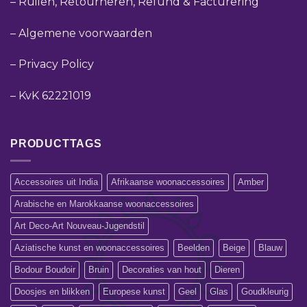
–
Ruilen, Retourneren, Refund & Facturering
–
Algemene voorwaarden
–
Privacy Policy
–
KvK 62221019
PRODUCTTAGS
Accessoires uit India
Afrikaanse woonaccessoires
Amber
Arabische en Marokkaanse woonaccessoires
Art Deco-Art Nouveau-Jugendstil
Aziatische kunst en woonaccessoires
Beelden
Beige
Blauw
Bodour Boudoir
Bruin
Decoraties van hout
Dieren
Doosjes en blikken
Europese kunst
Geel
Glas
Goudkleurig