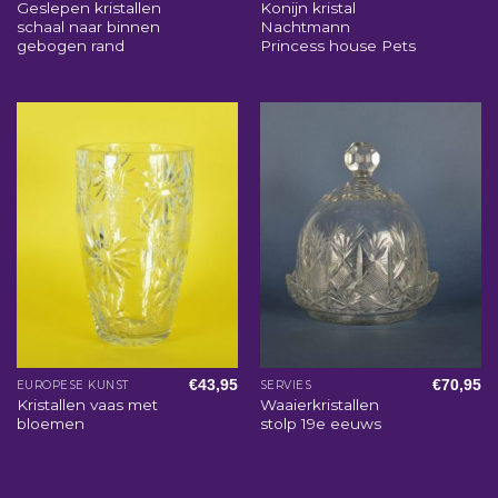
Geslepen kristallen
Konijn kristal
schaal naar binnen
Nachtmann
gebogen rand
Princess house Pets
€
43,95
€
70,95
EUROPESE KUNST
SERVIES
Kristallen vaas met
Waaierkristallen
bloemen
stolp 19e eeuws