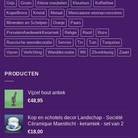
Grijs
Groen
Kleine meubelen
Kleurloos
Koffiethee
KoperBrons
Kristal
Metaal
Mexicaanse woonaccessoires
Mineralen en Schelpen
Oranje
Paars
PorseleinAardewerkKeramiek
Religie
Rood
Roze
Russische woondecoratie
Servies
Tin
Tuin
Turquoise
Vazen
Verlichting
Wanddecoratie
Wit
Zilverkleurig
Zwart
PRODUCTEN
Vijzel hout antiek
€
48,95
Kop en schotels decor Landschap - Société
Céramique Maestricht - keramiek - set van 2
€
18,00