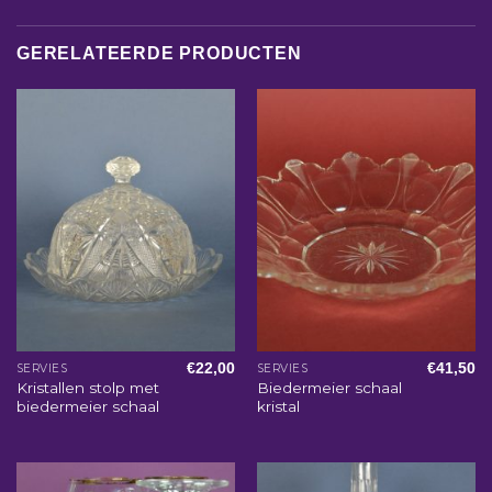
GERELATEERDE PRODUCTEN
€
22,00
€
41,50
SERVIES
SERVIES
Kristallen stolp met
Biedermeier schaal
biedermeier schaal
kristal