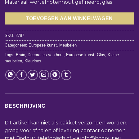
Materiaal: wortelnotenhout gefineerd, glas
TOEVOEGEN AAN WINKELWAGEN
SKU:
2787
Categorieën:
Europese kunst
,
Meubelen
Tags:
Bruin
,
Decoraties van hout
,
Europese kunst
,
Glas
,
Kleine
meubelen
,
Kleurloos
BESCHRIJVING
Dit artikel kan niet als pakket verzonden worden,
graag voor afhalen of levering contact opnemen
met Bodour, telefonisch of via
info@bodour.eu
.