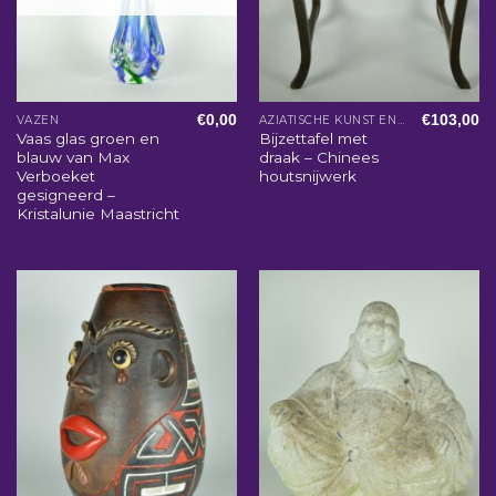
€
0,00
€
103,00
VAZEN
AZIATISCHE KUNST EN WOONACCESSOIRES
Vaas glas groen en
Bijzettafel met
blauw van Max
draak – Chinees
Verboeket
houtsnijwerk
gesigneerd –
Kristalunie Maastricht