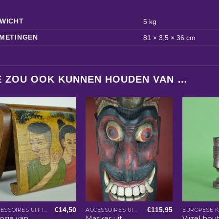
WICHT
5 kg
METINGEN
81 × 3,5 × 36 cm
E ZOU OOK KUNNEN HOUDEN VAN …
€
14,50
€
115,95
ACCESSOIRES UIT INDIA
ACCESSOIRES UIT INDIA
EUROPESE 
osje van
Masker uit
Vijzel hou