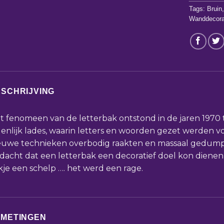
Tags:
Bruin
Wanddecora
SCHRIJVING
t fenomeen van de letterbak ontstond in de jaren 1970
genlijk lades, waarin letters en woorden gezet werden v
euwe technieken overbodig raakten en massaal gedum
dacht dat een letterbak een decoratief doel kon dienen 
kje een schelp …. het werd een rage.
FMETINGEN