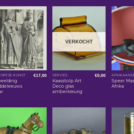
VERKOCHT
€
17,00
€
0,00
ROPESE KUNST
SERVIES
beelding
Kaasstolp Art
Speer Mas
ddeleeuws
Deco glas
Afrika
ar
amberkleurig