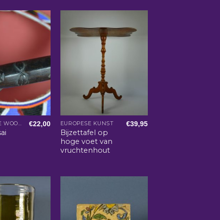
€
22,00
€
39,95
AFRIKAANSE WOONACCESSOIRES
EUROPESE KUNST
ai
Bijzettafel op
hoge voet van
vruchtenhout