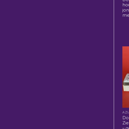
ho
jo
mei
Do
Zi
– 