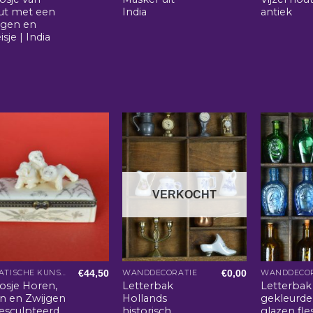
ut met een
India
antiek
ngen en
sje | India
VERKOCHT
€
44,50
€
0,00
AZIATISCHE KUNST EN WOONACCESSOIRES
WANDDECORATIE
WANDDECOR
osje Horen,
Letterbak
Letterbak
en en Zwijgen
Hollands
gekleurde
gesculpteerd
historisch
glazen fle