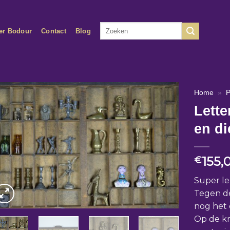
Zoeken
er Bodour
Contact
Blog
naar:
Home
»
P
Lette
en di
155,
€
Super le
Tegen de
nog het 
Op de kr