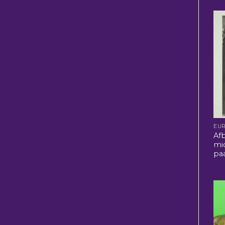
EU
Af
mi
pa