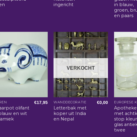
en
ingericht
in blauw,
groen, br
en paars
VERKOCHT
€
17,95
€
0,00
REN
WANDDECORATIE
EUROPESE 
arpot olifant
Letterbak met
Apotheker
blauw en wit
koper uit India
met achtk
ramiek
en Nepal
stop kleu
glas antie
twee