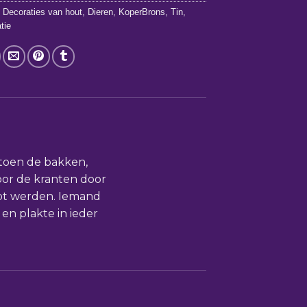
,
Decoraties van hout
,
Dieren
,
KoperBrons
,
Tin
,
tie
 toen de bakken,
oor de kranten door
pt werden. Iemand
en plakte in ieder