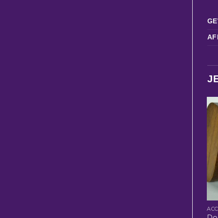
GE
AF
J
Do