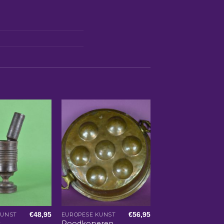
€
48,95
€
56,95
KUNST
EUROPESE KUNST
t
Roodkoperen