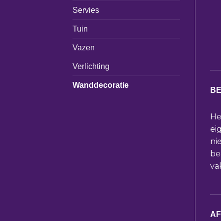
Servies
Tuin
Vazen
Verlichting
Wanddecoratie
BE
He
ei
ni
be
va
A