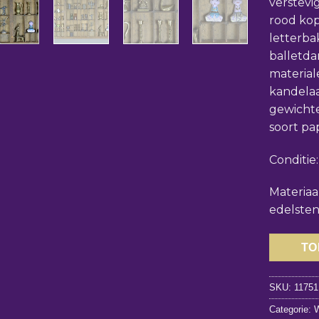
verstevi
rood kop
letterba
balletdan
material
kandelaar
gewicht
soort pa
Conditie
Materiaal
edelste
TO
SKU:
11751
Categorie:
W