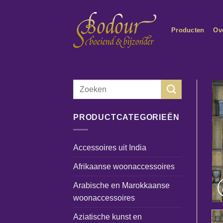
Ga
naar
Producten
Ov
inhoud
Zoeken
naar:
PRODUCTCATEGORIEËN
Accessoires uit India
Afrikaanse woonaccessoires
Arabische en Marokkaanse
woonaccessoires
Aziatische kunst en