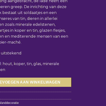
ging aangebracht, de lade heeft een
eren greep. De inrichting van deze
k bestaat uit soldaatjes en een
seres van tin, dieren in allerlei
en zoals minerale edelstenen,
tjes in koper en tin, glazen flesjes,
en en mediterende mensen van een
pier-maché.
: uitstekend
: hout, koper, tin, glas, minerale
nen
EVOEGEN AAN WINKELWAGEN
anddecoratie