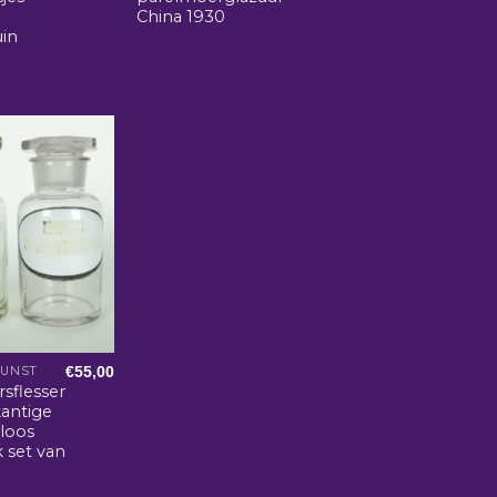
China 1930
uin
€
55,00
KUNST
sflessen
antige
rloos
k set van