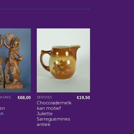
€
68,00
€
19,50
AZIATISCHE KUNST EN WOONACCESSOIRES
SERVIES
Chocolademelk
en
kan motief
en
Juliette
Sarreguemines
antiek