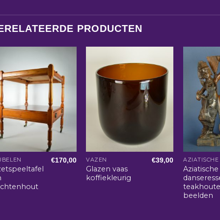
ERELATEERDE PRODUCTEN
€
170,00
€
39,00
UBELEN
VAZEN
zetspeeltafel
Glazen vaas
Aziatische
n
koffiekleurig
danseress
uchtenhout
teakhout
beelden