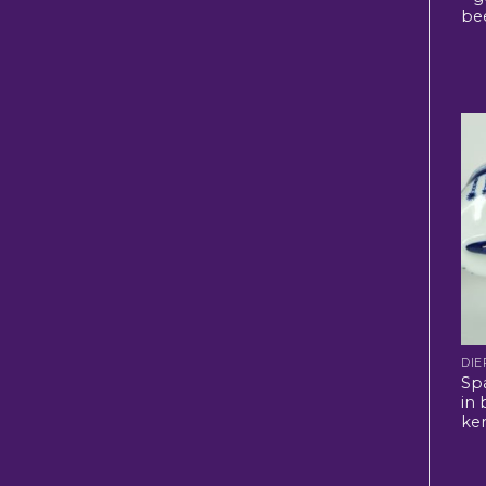
be
DIE
Spa
in 
ke