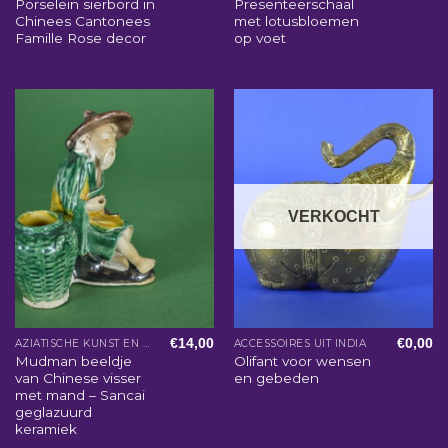
Porselein sierbord in
Presenteerschaal
Chinees Cantonees
met lotusbloemen
Famille Rose decor
op voet
VERKOCHT
€
14,00
€
0,00
AZIATISCHE KUNST EN WOONACCESSOIRES
ACCESSOIRES UIT INDIA
Mudman beeldje
Olifant voor wensen
van Chinese visser
en gebeden
met mand – Sancai
geglazuurd
keramiek