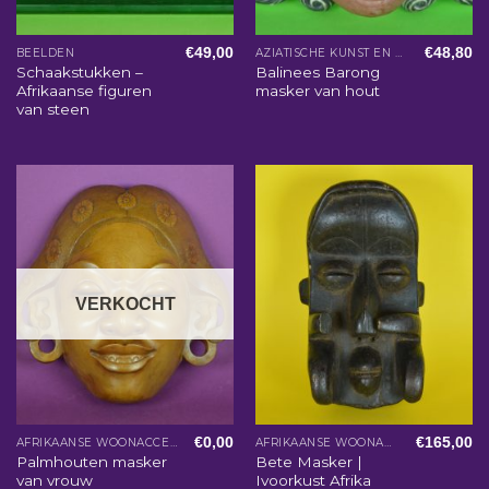
€
49,00
€
48,80
BEELDEN
AZIATISCHE KUNST EN WOONACCESSOIRES
Schaakstukken –
Balinees Barong
Afrikaanse figuren
masker van hout
van steen
VERKOCHT
€
0,00
€
165,00
AFRIKAANSE WOONACCESSOIRES
AFRIKAANSE WOONACCESSOIRES
Palmhouten masker
Bete Masker |
van vrouw
Ivoorkust Afrika