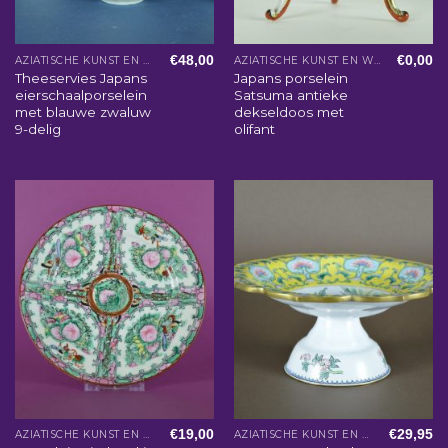
€
48,00
€
0,00
AZIATISCHE KUNST EN WOONACCESSOIRES
AZIATISCHE KUNST EN WOONACCESSOIRES
Theeservies Japans
Japans porselein
eierschaalporselein
Satsuma antieke
met blauwe zwaluw
dekseldoos met
9-delig
olifant
€
19,00
€
29,95
AZIATISCHE KUNST EN WOONACCESSOIRES
AZIATISCHE KUNST EN WOONACCESSOIRES