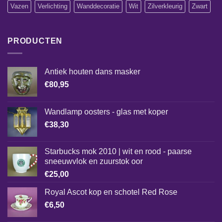
Vazen
Verlichting
Wanddecoratie
Wit
Zilverkleurig
Zwart
PRODUCTEN
Antiek houten dans masker
€
80,95
Wandlamp oosters - glas met koper
€
38,30
Starbucks mok 2010 | wit en rood - paarse
sneeuwvlok en zuurstok oor
€
25,00
Royal Ascot kop en schotel Red Rose
€
6,50