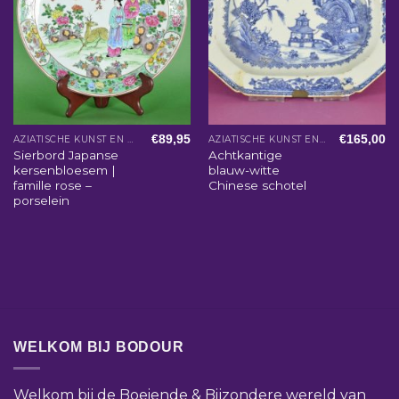
€
89,95
€
165,00
AZIATISCHE KUNST EN WOONACCESSOIRES
AZIATISCHE KUNST EN WOONACCESSOIRES
Sierbord Japanse
Achtkantige
kersenbloesem |
blauw-witte
famille rose –
Chinese schotel
porselein
WELKOM BIJ BODOUR
Welkom bij de Boeiende & Bijzondere wereld van