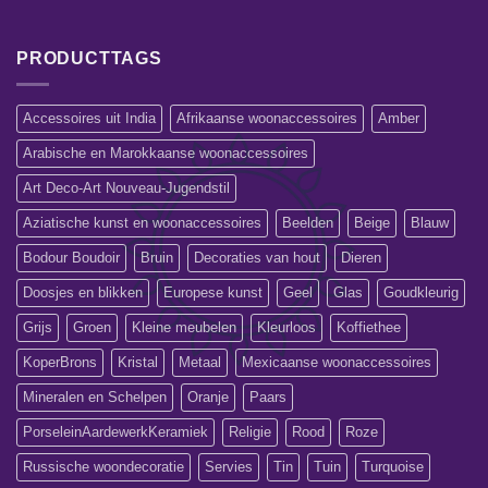
PRODUCTTAGS
Accessoires uit India
Afrikaanse woonaccessoires
Amber
Arabische en Marokkaanse woonaccessoires
Art Deco-Art Nouveau-Jugendstil
Aziatische kunst en woonaccessoires
Beelden
Beige
Blauw
Bodour Boudoir
Bruin
Decoraties van hout
Dieren
Doosjes en blikken
Europese kunst
Geel
Glas
Goudkleurig
Grijs
Groen
Kleine meubelen
Kleurloos
Koffiethee
KoperBrons
Kristal
Metaal
Mexicaanse woonaccessoires
Mineralen en Schelpen
Oranje
Paars
PorseleinAardewerkKeramiek
Religie
Rood
Roze
Russische woondecoratie
Servies
Tin
Tuin
Turquoise