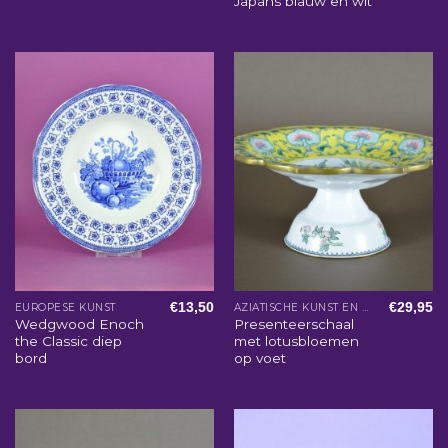
Japans blauw en wit
€
13,50
€
29,95
EUROPESE KUNST
AZIATISCHE KUNST EN WOONACCESSOIRES
Wedgwood Enoch
Presenteerschaal
the Classic diep
met lotusbloemen
bord
op voet