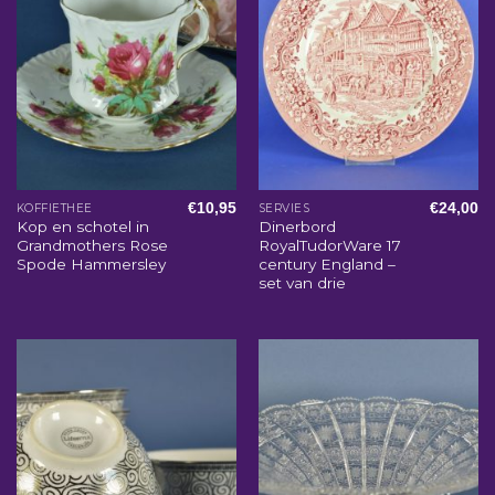
€
10,95
€
24,00
KOFFIETHEE
SERVIES
Kop en schotel in
Dinerbord
Grandmothers Rose
RoyalTudorWare 17
Spode Hammersley
century England –
set van drie