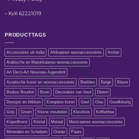
–
KvK 62221019
PRODUCTTAGS
Accessoires uit India
Afrikaanse woonaccessoires
Amber
Arabische en Marokkaanse woonaccessoires
Art Deco-Art Nouveau-Jugendstil
Aziatische kunst en woonaccessoires
Beelden
Beige
Blauw
Bodour Boudoir
Bruin
Decoraties van hout
Dieren
Doosjes en blikken
Europese kunst
Geel
Glas
Goudkleurig
Grijs
Groen
Kleine meubelen
Kleurloos
Koffiethee
KoperBrons
Kristal
Metaal
Mexicaanse woonaccessoires
Mineralen en Schelpen
Oranje
Paars