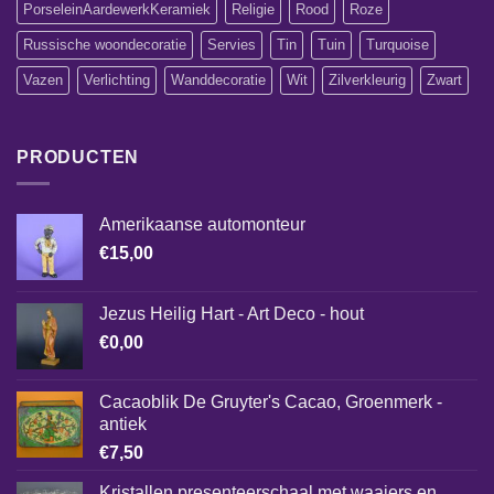
PorseleinAardewerkKeramiek
Religie
Rood
Roze
Russische woondecoratie
Servies
Tin
Tuin
Turquoise
Vazen
Verlichting
Wanddecoratie
Wit
Zilverkleurig
Zwart
PRODUCTEN
Amerikaanse automonteur
€
15,00
Jezus Heilig Hart - Art Deco - hout
€
0,00
Cacaoblik De Gruyter's Cacao, Groenmerk -
antiek
€
7,50
Kristallen presenteerschaal met waaiers en