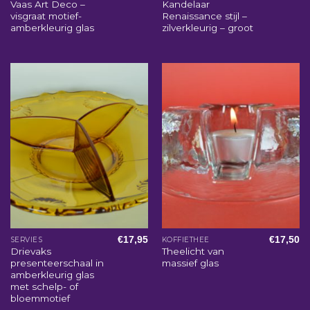
Vaas Art Deco –
Kandelaar
visgraat motief-
Renaissance stijl –
amberkleurig glas
zilverkleurig – groot
€
17,95
€
17,50
SERVIES
KOFFIETHEE
Drievaks
Theelicht van
presenteerschaal in
massief glas
amberkleurig glas
met schelp- of
bloemmotief