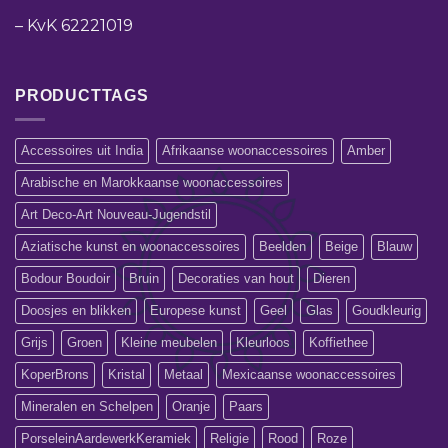
–
KvK 62221019
PRODUCTTAGS
Accessoires uit India
Afrikaanse woonaccessoires
Amber
Arabische en Marokkaanse woonaccessoires
Art Deco-Art Nouveau-Jugendstil
Aziatische kunst en woonaccessoires
Beelden
Beige
Blauw
Bodour Boudoir
Bruin
Decoraties van hout
Dieren
Doosjes en blikken
Europese kunst
Geel
Glas
Goudkleurig
Grijs
Groen
Kleine meubelen
Kleurloos
Koffiethee
KoperBrons
Kristal
Metaal
Mexicaanse woonaccessoires
Mineralen en Schelpen
Oranje
Paars
PorseleinAardewerkKeramiek
Religie
Rood
Roze