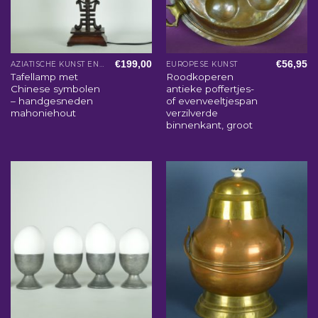
€
199,00
€
56,95
AZIATISCHE KUNST EN WOONACCESSOIRES
EUROPESE KUNST
Tafellamp met
Roodkoperen
Chinese symbolen
antieke poffertjes-
– handgesneden
of evenveeltjespan
mahoniehout
verzilverde
binnenkant, groot